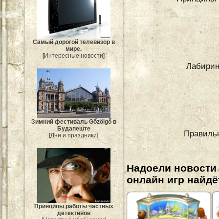
Самый дорогой телевизор в
мире.
[Интересные новости]
Лабирин
Зимний фестиваль Gőzölgő в
Будапеште
Правиль
[Дни и праздники]
Надоели новости
онлайн игр найдё
Принципы работы частных
детективов