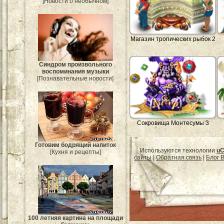
[Новости о необычном]
Магазин тропических рыбок 2
Синдром произвольного
воспоминания музыки
[Познавательные новости]
Сокровища Монтесумы 3
Готовим бодрящий напиток
Используются технологии
uC
[Кухня и рецепты]
сайты
|
Обратная связь
|
Блог B
100 летняя картина на площади