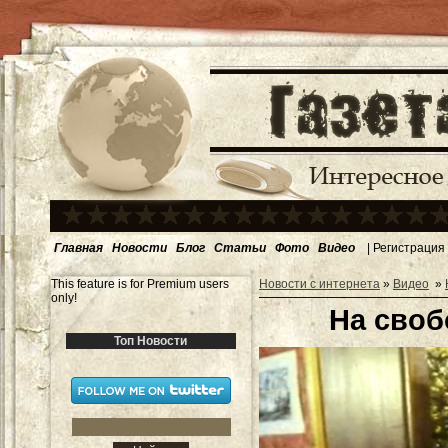
Главная
Новости
Блог
Статьи
Фото
Видео
|
Регистрация
This feature is for Premium users
Новости с интернета
»
Видео
»
only!
На своб
Топ Новости