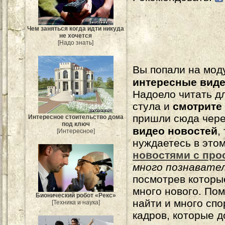
Чем заняться когда идти никуда
не хочется
[Надо знать]
Вы попали на мо
интересные вид
Надоело читать 
стула и
смотрите
пришли сюда чере
Интересное стоительство дома
под ключ
видео новостей
,
[Интересное]
нуждаетесь в это
новостями с про
много познавате
посмотрев которы
много нового. По
Бионический робот «Рекс»
найти и много сп
[Техника и наука]
кадров, которые 