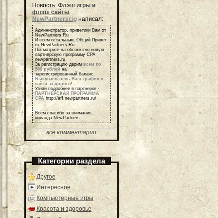
Новость:
Флэш игры и
флэш сайты
NewPartnerscig
написал:
Администратор, приветики Вам от
NewPartners.Ru
И всем остальным, Общий Привет
от NewPartners.Ru
Посмотрите на обсолютно новую
партнерскую программу СРА
newpartners.ru
За регистрацию дарим
всем по
500 рублей
на
зарегистрированный баланс.
Выкупаем весь Ваш трафик с
сайта за дорого
!
Узнай подробнее в партнерке -
ПАРТНЕРСКАЯ ПРОГРАММА
СРА
http://aff.newpartners.ru/
Всем спасибо за внимание,
команда NewPartners
все комментарии
Категории раздела
Другое
Интересное
Компьютерные игры
Красота и здоровье