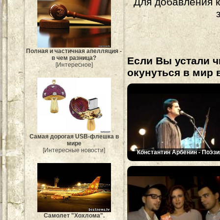
Для добавления 
Полная и частичная апелляция -
в чем разница?
Если Вы устали ч
[Интересное]
окунуться в мир 
Самая дорогая USB-флешка в
мире
[Интересные новости]
Константин Арбенин - Поэзи
Самолет "Хохлома".