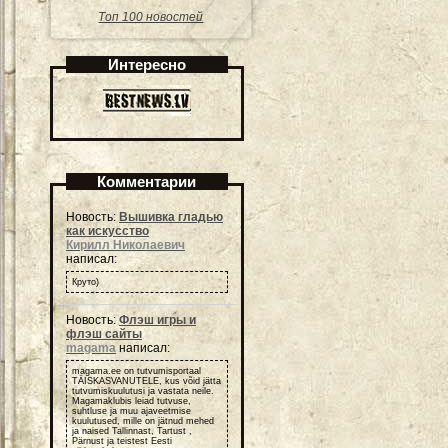
Топ 100 новостей
Интересно
Комментарии
Новость:
Вышивка гладью
как искусство
Кирилл Николаевич
написал:
Круто)
Новость:
Флэш игры и
флэш сайты
magama
написал:
magama.ee on tutvumisportaal
TÄISKASVANUTELE, kus võid jätta
tutvumiskuulutusi ja vastata neile.
Magamaklubis leiad tutvuse,
suhtluse ja muu ajaveetmise
kuulutused, mille on jätnud mehed
ja naised Tallinnast, Tartust ,
Pärnust ja teistest Eesti