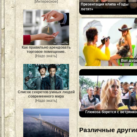
[Интересное]
Презентация клипа «Годы
летят»
Как правильно арендовать
торговое помещение.
[Надо знать]
Вот дура
Список секретов умных людей
современного мира
[Надо знать]
Глюкоза борется с ветрянко
Различные другие