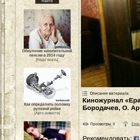
Обнуление накопительной
пенсии в 2014 году
[Надо знать]
Описание материала
:
Киножурнал «Ера
Как определить поломку
Бородачев, О. Ар
рулевой рейки
[Авто новости]
Просмотры
: 0
Ера
Рекомендовать: