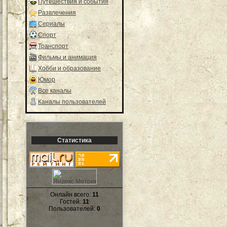
Путешествия и события
Развлечения
Сериалы
Спорт
Транспорт
Фильмы и анимация
Хобби и образование
Юмор
Все каналы
Каналы пользователей
Статистика
Онлайн всего:
11
Гостей:
11
Пользователей:
0