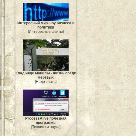
Интересный мир шоу бизнеса и
политики
[Интересные факты]
Кладбище Манилы - Жизнь среди
мёртвых
[Надо знать]
ProcessAlive полезная
программа
[Техника и наука]