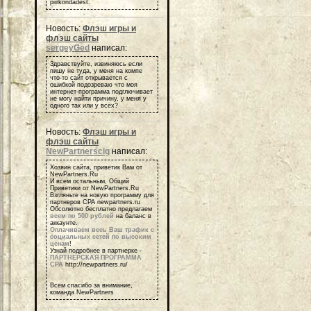
piirkondadest.
Новость:
Флэш игры и
флэш сайты
sergeyGed
написал:
Здравствуйте, извиняюсь если
пишу не туда, у меня на компе
что-то сайт открывается с
ошибкой подозреваю что моя
интернет-программа подглючивает
не могу найти причину, у меня у
одного так или у всех?
Новость:
Флэш игры и
флэш сайты
NewPartnerscig
написал:
Хозяин сайта, приветик Вам от
NewPartners.Ru
И всем остальным, Общий
Приветики от NewPartners.Ru
Взгляньте на новую программу для
партнеров СРА newpartners.ru
Обсолютно бесплатно предлагаем
всем по 500 рублей
на баланс в
аккаунте.
Оплачиваем весь Ваш трафик с
социальных сетей по высоким
ценам
!
Узнай подробнее в партнерке -
ПАРТНЕРСКАЯ ПРОГРАММА
СРА
http://newpartners.ru/
Всем спасибо за внимание,
команда NewPartners