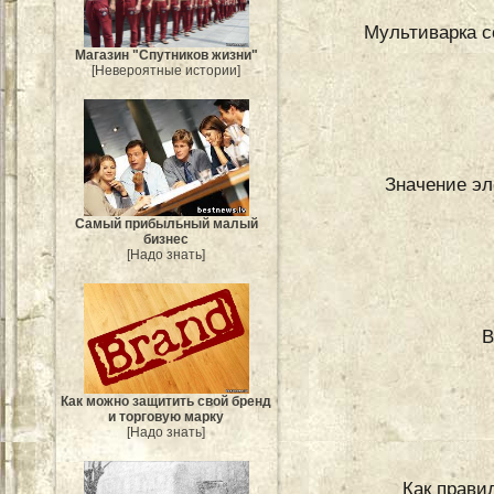
Мультиварка с
Магазин "Спутников жизни"
[Невероятные истории]
Значение эл
Самый прибыльный малый
бизнес
[Надо знать]
В
Как можно защитить свой бренд
и торговую марку
[Надо знать]
Как прави