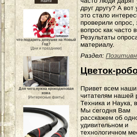
часто люди дарят
друг другу? А вот
это стало интерес
проверили опрос, 
вопрос как часто 
Результаты опроса
что подарить девушке на Новый
материалу.
Год?
[Дни и праздники]
Раздел:
Позитивн
Цветок-робо
Привет всем наш
Для чего нужна крокодиловая
кожа
читателям нашей 
[Интересные факты]
Техника и Наука, 
Мы сегодня Вам
расскажем об одн
удивительном и
технологичном ме