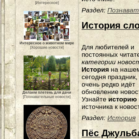
[Интересное]
Раздел:
Познават
История сл
Интересное о животном мире
Для любителей и
[Хорошие новости]
постоянных читат
категории новос
История
на нашем
сегодня праздник, 
очень редко идёт
обновление новос
Делаем плетень для дачи
[Познавательные новости]
Узнайте
историю
источника к новос
Раздел:
История
Пёс Джульб