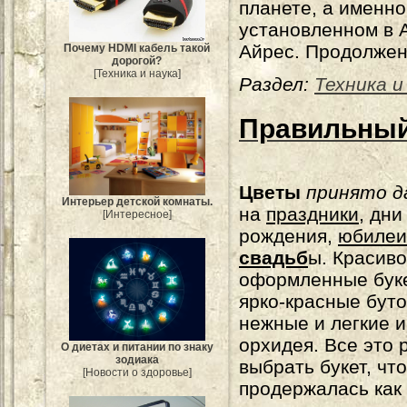
планете, а именно
установленном в 
Айрес. Продолжен
Почему HDMI кабель такой
дорогой?
[Техника и наука]
Раздел:
Техника и
Правильный
Цветы
принято д
Интерьер детской комнаты.
на
праздники
, дни
[Интересное]
рождения,
юбилеи
свадьб
ы. Красиво
оформленные бук
ярко-красные буто
нежные и легкие и
орхидея. Все это 
О диетах и питании по знаку
зодиака
выбрать букет, чт
[Новости о здоровье]
продержалась как