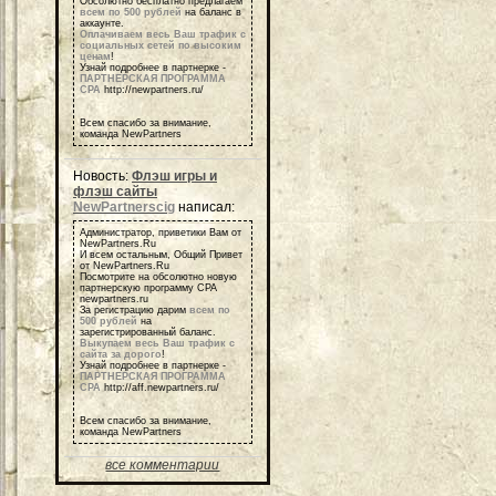
Обсолютно бесплатно предлагаем
всем по 500 рублей
на баланс в
аккаунте.
Оплачиваем весь Ваш трафик с
социальных сетей по высоким
ценам
!
Узнай подробнее в партнерке -
ПАРТНЕРСКАЯ ПРОГРАММА
СРА
http://newpartners.ru/
Всем спасибо за внимание,
команда NewPartners
Новость:
Флэш игры и
флэш сайты
NewPartnerscig
написал:
Администратор, приветики Вам от
NewPartners.Ru
И всем остальным, Общий Привет
от NewPartners.Ru
Посмотрите на обсолютно новую
партнерскую программу СРА
newpartners.ru
За регистрацию дарим
всем по
500 рублей
на
зарегистрированный баланс.
Выкупаем весь Ваш трафик с
сайта за дорого
!
Узнай подробнее в партнерке -
ПАРТНЕРСКАЯ ПРОГРАММА
СРА
http://aff.newpartners.ru/
Всем спасибо за внимание,
команда NewPartners
все комментарии