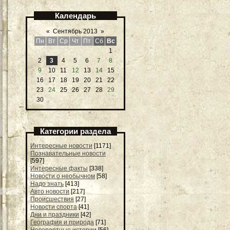
Календарь
«
Сентябрь 2013
»
Пн
Вт
Ср
Чт
Пт
Сб
Вс
1
2
3
4
5
6
7
8
9
10
11
12
13
14
15
16
17
18
19
20
21
22
23
24
25
26
27
28
29
30
Категории раздела
Интересные новости
[1171]
Познавательные новости
[597]
Интересные факты
[338]
Новости о необычном
[58]
Надо знать
[413]
Авто новости
[217]
Происшествия
[27]
Новости спорта
[41]
Дни и праздники
[42]
География и природа
[71]
Невероятные истории
[56]