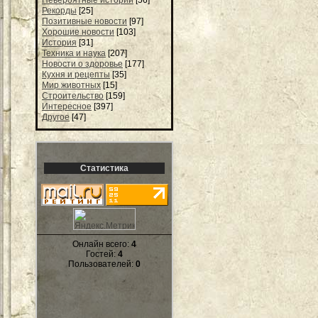
Рекорды
[25]
Позитивные новости
[97]
Хорошие новости
[103]
История
[31]
Техника и наука
[207]
Новости о здоровье
[177]
Кухня и рецепты
[35]
Мир животных
[15]
Строительство
[159]
Интересное
[397]
Другое
[47]
Статистика
Онлайн всего:
4
Гостей:
4
Пользователей:
0