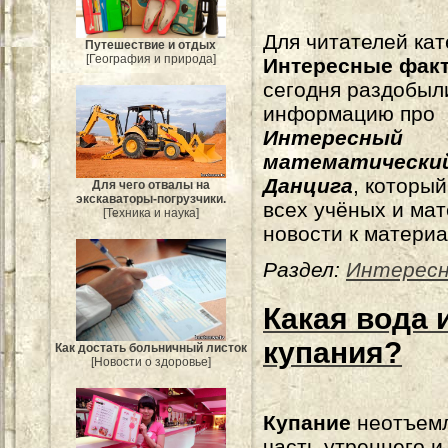
Для читателей кат
Путешествие и отдых
[География и природа]
Интересные фак
сегодня раздобыл
информацию про
Интересный
математически
Данцига
, который
Для чего отвалы на
экскаваторы-погрузчики.
всех учёных и мат
[Техника и наука]
новости к материа
Раздел:
Интерес
Какая вода 
купания?
Как достать больничный листок
[Новости о здоровье]
Купание
неотъем
часть утреннего и