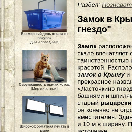
Раздел:
Познават
Замок в Кр
гнездо"
Всемирный день отказа от
покупок
[Дни и праздники]
Замок
расположе
скале впечатляет 
таинственностью 
красотой. Располо
замок в Крыму
и 
прекрасное назва
Своенравность рыжих котов.
«Ласточкино гнез
[Мир животных]
башнями и шпилям
старый
рыцарски
он конечно не огр
вместителен. Здан
и 10 м в ширину.
Широкоформатная печать в
источнике.
мире