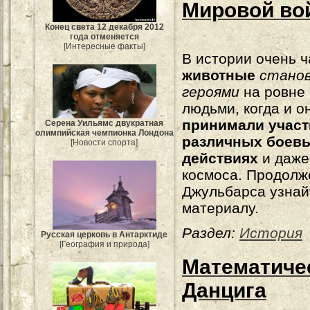
Мировой во
Конец света 12 декабря 2012
года отменяется
[Интересные факты]
В истории очень ч
животные
стано
героями
на ровне 
людьми, когда и о
принимали участ
Серена Уильямс двукратная
олимпийская чемпионка Лондона
различных боев
[Новости спорта]
действиях
и даже
космоса. Продолж
Джульбарса узнайт
материалу.
Раздел:
История
Русская церковь в Антарктиде
[География и природа]
Mатематиче
Данцига