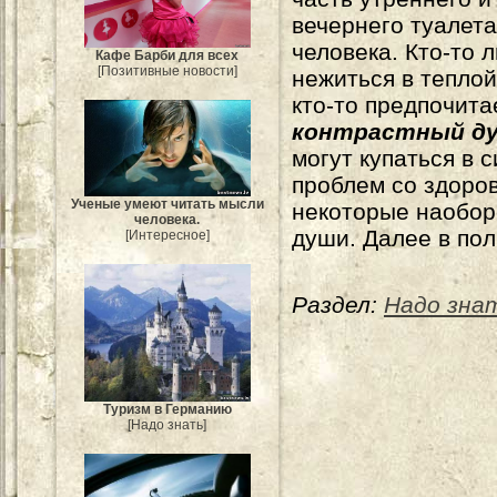
вечернего туалета
человека. Кто-то 
Кафе Барби для всех
[Позитивные новости]
нежиться в теплой
кто-то предпочита
контрастный д
могут купаться в 
проблем со здоро
Ученые умеют читать мысли
некоторые наобор
человека.
души. Далее в пол
[Интересное]
Раздел:
Надо зна
Туризм в Германию
[Надо знать]