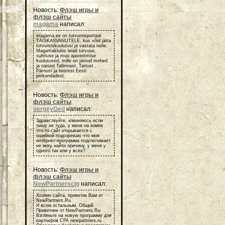
Новость:
Флэш игры и
флэш сайты
magama
написал:
magama.ee on tutvumisportaal
TÄISKASVANUTELE, kus võid jätta
tutvumiskuulutusi ja vastata neile.
Magamaklubis leiad tutvuse,
suhtluse ja muu ajaveetmise
kuulutused, mille on jätnud mehed
ja naised Tallinnast, Tartust ,
Pärnust ja teistest Eesti
piirkondadest.
Новость:
Флэш игры и
флэш сайты
sergeyGed
написал:
Здравствуйте, извиняюсь если
пишу не туда, у меня на компе
что-то сайт открывается с
ошибкой подозреваю что моя
интернет-программа подглючивает
не могу найти причину, у меня у
одного так или у всех?
Новость:
Флэш игры и
флэш сайты
NewPartnerscig
написал:
Хозяин сайта, приветик Вам от
NewPartners.Ru
И всем остальным, Общий
Приветики от NewPartners.Ru
Взгляньте на новую программу для
партнеров СРА newpartners.ru