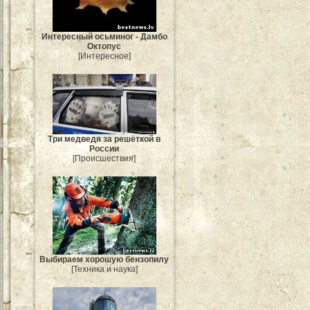
Интересный осьминог - Дамбо
Октопус
[Интересное]
Три медведя за решёткой в
России
[Происшествия]
Выбираем хорошую бензопилу
[Техника и наука]