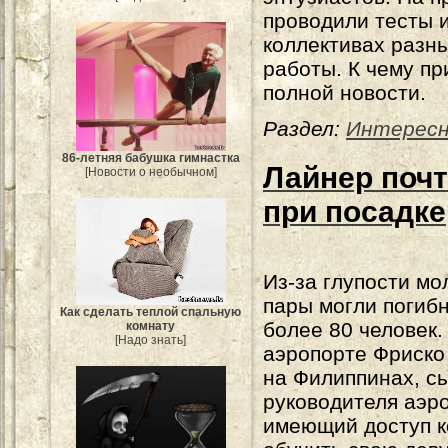
проводили тесты 
коллективах разн
работы. К чему п
полной новости.
Раздел:
Интерес
86-летняя бабушка гимнастка
Лайнер поч
[Новости о необычном]
при посадке
Из-за глупости мо
пары могли погиб
Как сделать теплой спальную
более 80 человек.
комнату
[Надо знать]
аэропорте Фриско
на Филиппинах, с
руководителя аэр
имеющий доступ к