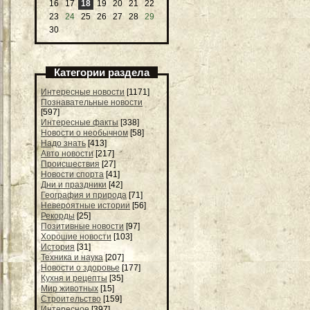
16
17
18
19
20
21
22
23
24
25
26
27
28
29
30
Категории раздела
Интересные новости
[1171]
Познавательные новости
[597]
Интересные факты
[338]
Новости о необычном
[58]
Надо знать
[413]
Авто новости
[217]
Происшествия
[27]
Новости спорта
[41]
Дни и праздники
[42]
География и природа
[71]
Невероятные истории
[56]
Рекорды
[25]
Позитивные новости
[97]
Хорошие новости
[103]
История
[31]
Техника и наука
[207]
Новости о здоровье
[177]
Кухня и рецепты
[35]
Мир животных
[15]
Строительство
[159]
Интересное
[397]