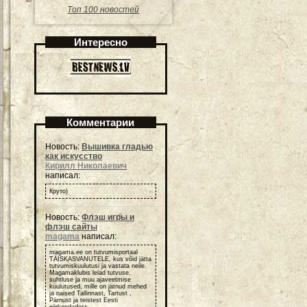
Топ 100 новостей
Интересно
Комментарии
Новость:
Вышивка гладью
как искусство
Кирилл Николаевич
написал:
Круто)
Новость:
Флэш игры и
флэш сайты
magama
написал:
magama.ee on tutvumisportaal
TÄISKASVANUTELE, kus võid jätta
tutvumiskuulutusi ja vastata neile.
Magamaklubis leiad tutvuse,
suhtluse ja muu ajaveetmise
kuulutused, mille on jätnud mehed
ja naised Tallinnast, Tartust ,
Pärnust ja teistest Eesti