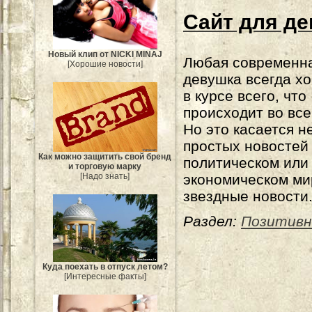
Сайт для д
Новый клип от NICKI MINAJ
Любая современн
[Хорошие новости]
девушка всегда хо
в курсе всего, что
происходит во все
Но это касается н
простых новостей
Как можно защитить свой бренд
политическом или
и торговую марку
экономическом мир
[Надо знать]
звездные новости
Раздел:
Позитивн
Куда поехать в отпуск летом?
[Интересные факты]