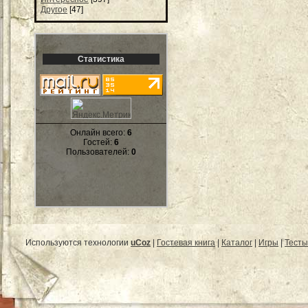
Другое
[47]
Статистика
Онлайн всего:
6
Гостей:
6
Пользователей:
0
Используются технологии
uCoz
|
Гостевая книга
|
Каталог
|
Игры
|
Тесты