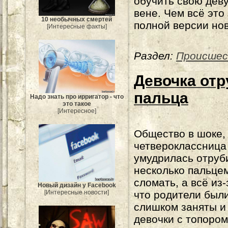
обучить свою дев
вене. Чем всё это
10 необычных смертей
полной версии нов
[Интересные факты]
Раздел:
Происше
Девочка отр
пальца
Надо знать про ирригатор - что
это такое
[Интересное]
Общество в шоке,
четвероклассница
умудрилась отруб
несколько пальце
сломать, а всё из-
Новый дизайн у Facebook
[Интересные новости]
что родители был
слишком заняты и
девочки с топором