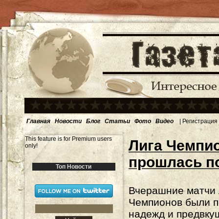
Главная
Новости
Блог
Статьи
Фото
Видео
|
Регистрация
This feature is for Premium users
Лига Чемпи
only!
прошлась п
Топ Новости
Вчерашние матчи 
Чемпионов были 
надежд и предвку