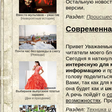
Остальную новост
версии.
Вместо мультиков – ужастик
Раздел:
Происше
[Невероятные истории]
Современна
Привет Уважаемы
читатели моего бл
Почти час без одежды в снегу
[Рекорды]
Сегодня я наткнул
интересную для 
информацию
и п
голову поделиться
Вами, так как для
она будет как и
ин
Выбираем выпускное платье
А речь пойдёт о
с
заранее
[Дни и праздники]
возможностях
. Пр
Раздел:
Техника и