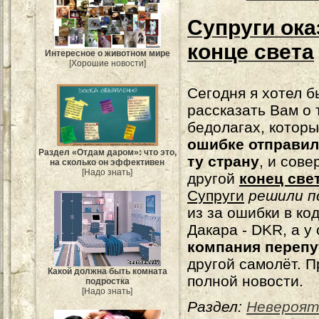
Супруги ока
конце света
Интересное о животном мире
[Хорошие новости]
Сегодня я хотел б
рассказать Вам о 
бедолагах, котор
ошибке отправил
Раздел «Отдам даром»: что это,
ту страну
, и сов
на сколько он эффективен
[Надо знать]
другой
конец свет
Супруги
решили п
из за ошибки в ко
Дакара - DKR, а у
компания перепу
другой самолёт. 
Какой должна быть комната
полной новости.
подростка
[Надо знать]
Раздел:
Невероят