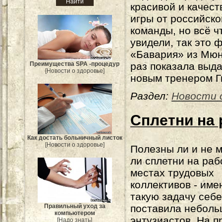
красивой и качес
игры от российско
команды, но всё 
увидели, так это
«Бавария» из Мюн
раз показала выд
Преимущества SPA -процедур
[Новости о здоровье]
новым тренером Г
Раздел:
Новости 
Сплетни на 
Как достать больничный листок
[Новости о здоровье]
Полезны ли и не 
ли сплетни на раб
местах трудовых
коллективов - име
такую задачу себе
Правильный уход за
поставила неболь
компьютером
энтузиастов. На п
[Надо знать]