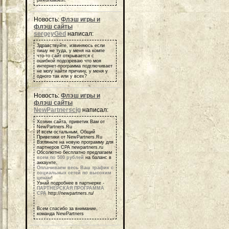
piirkondadest.
Новость:
Флэш игры и
флэш сайты
sergeyGed
написал:
Здравствуйте, извиняюсь если
пишу не туда, у меня на компе
что-то сайт открывается с
ошибкой подозреваю что моя
интернет-программа подглючивает
не могу найти причину, у меня у
одного так или у всех?
Новость:
Флэш игры и
флэш сайты
NewPartnerscig
написал:
Хозяин сайта, приветик Вам от
NewPartners.Ru
И всем остальным, Общий
Приветики от NewPartners.Ru
Взгляньте на новую программу для
партнеров СРА newpartners.ru
Обсолютно бесплатно предлагаем
всем по 500 рублей
на баланс в
аккаунте.
Оплачиваем весь Ваш трафик с
социальных сетей по высоким
ценам
!
Узнай подробнее в партнерке -
ПАРТНЕРСКАЯ ПРОГРАММА
СРА
http://newpartners.ru/
Всем спасибо за внимание,
команда NewPartners