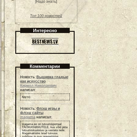
[Надо знать]
Топ 100 новостей
Интересно
Комментарии
Новость:
Вышивка гладью
как искусство
Кирилл Николаевич
написал:
Круто)
Новость:
Флэш игры и
флэш сайты
magama
написал:
magama.ee on tutvumisportaal
TÄISKASVANUTELE, kus võid jätta
tutvumiskuulutusi ja vastata neile.
Magamaklubis leiad tutvuse,
suhtluse ja muu ajaveetmise