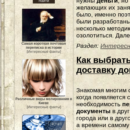
нужны
деньги
, но
желающих их заня
было, именно поэ
были разработан
несколько методи
озолотиться. Дале
Самая короткая почтовая
Раздел:
Интерес
переписка в истории
[Интересные факты]
Как выбрат
доставку д
Знакомая многим 
когда появляется 
Различные виды мелирования в
необходимость
пе
Киеве
[Интересные факты]
документы
в друг
города или в друг
а времени самому