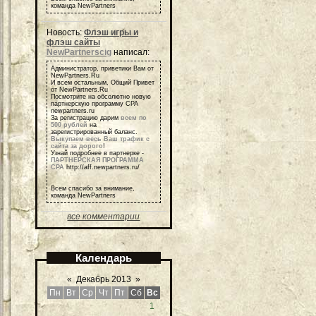
команда NewPartners
Новость:
Флэш игры и
флэш сайты
NewPartnerscig
написал:
Администратор, приветики Вам от
NewPartners.Ru
И всем остальным, Общий Привет
от NewPartners.Ru
Посмотрите на обсолютно новую
партнерскую программу СРА
newpartners.ru
За регистрацию дарим
всем по
500 рублей
на
зарегистрированный баланс.
Выкупаем весь Ваш трафик с
сайта за дорого
!
Узнай подробнее в партнерке -
ПАРТНЕРСКАЯ ПРОГРАММА
СРА
http://aff.newpartners.ru/
Всем спасибо за внимание,
команда NewPartners
все комментарии
Календарь
«
Декабрь 2013
»
Пн
Вт
Ср
Чт
Пт
Сб
Вс
1