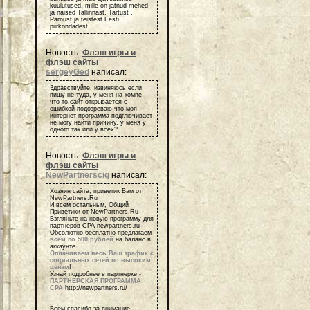
kuulutused, mille on jätnud mehed
ja naised Tallinnast, Tartust ,
Pärnust ja teistest Eesti
piirkondadest.
Новость:
Флэш игры и
флэш сайты
sergeyGed
написал:
Здравствуйте, извиняюсь если
пишу не туда, у меня на компе
что-то сайт открывается с
ошибкой подозреваю что моя
интернет-программа подглючивает
не могу найти причину, у меня у
одного так или у всех?
Новость:
Флэш игры и
флэш сайты
NewPartnerscig
написал:
Хозяин сайта, приветик Вам от
NewPartners.Ru
И всем остальным, Общий
Приветики от NewPartners.Ru
Взгляньте на новую программу для
партнеров СРА newpartners.ru
Обсолютно бесплатно предлагаем
всем по 500 рублей
на баланс в
аккаунте.
Оплачиваем весь Ваш трафик с
социальных сетей по высоким
ценам
!
Узнай подробнее в партнерке -
ПАРТНЕРСКАЯ ПРОГРАММА
СРА
http://newpartners.ru/
Всем спасибо за внимание,