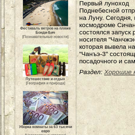
Первый луноход
Поднебесной отпр
на Луну. Сегодня,
космодроме Сича
Фестиваль ветров на пляже
состоялся запуск 
Бонди-Бич
[Познавательные новости]
носителя "Чанчжэн
которая вывела на
"Чанъэ-3" состоящ
посадочного и сам
Раздел:
Хорошие 
Путешествие и отдых
[География и природа]
Уборка комнаты за 63 тысячи
евро