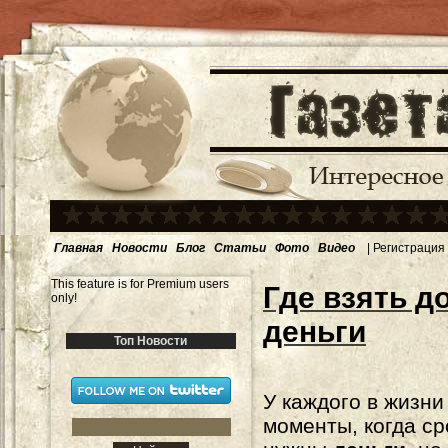
Главная
Новости
Блог
Статьи
Фото
Видео
|
Регистрация
This feature is for Premium users
Где взять 
only!
деньги
Топ Новости
У каждого в жизни
моменты, когда с