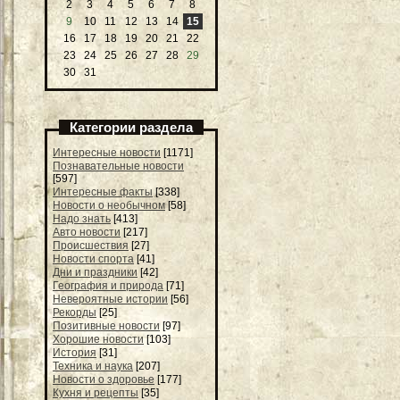
2
3
4
5
6
7
8
9
10
11
12
13
14
15
16
17
18
19
20
21
22
23
24
25
26
27
28
29
30
31
Категории раздела
Интересные новости
[1171]
Познавательные новости
[597]
Интересные факты
[338]
Новости о необычном
[58]
Надо знать
[413]
Авто новости
[217]
Происшествия
[27]
Новости спорта
[41]
Дни и праздники
[42]
География и природа
[71]
Невероятные истории
[56]
Рекорды
[25]
Позитивные новости
[97]
Хорошие новости
[103]
История
[31]
Техника и наука
[207]
Новости о здоровье
[177]
Кухня и рецепты
[35]