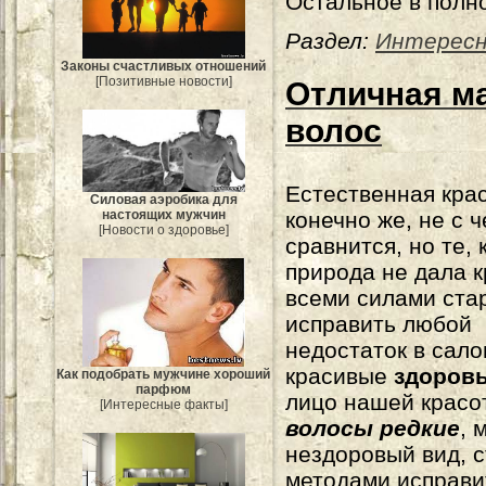
Остальное в полн
Раздел:
Интерес
Законы счастливых отношений
[Позитивные новости]
Отличная ма
волос
Естественная крас
Силовая аэробика для
конечно же, не с 
настоящих мужчин
[Новости о здоровье]
сравнится, но те, 
природа не дала к
всеми силами ста
исправить любой
недостаток в сало
красивые
здоров
Как подобрать мужчине хороший
парфюм
лицо нашей красот
[Интересные факты]
волосы редкие
, 
нездоровый вид, 
методами исправи