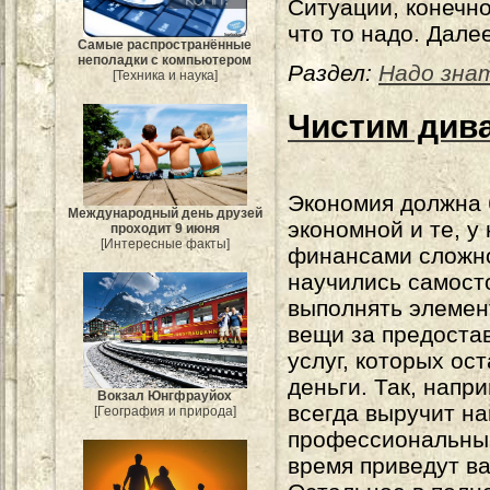
Ситуации, конечно
что то надо. Дале
Самые распространённые
неполадки с компьютером
Раздел:
Надо зна
[Техника и наука]
Чистим див
Экономия должна 
Международный день друзей
экономной и те, у 
проходит 9 июня
[Интересные факты]
финансами сложн
научились самост
выполнять элеме
вещи за предоста
услуг, которых ос
деньги. Так, напр
Вокзал Юнгфрауйох
всегда выручит на
[География и природа]
профессиональные
время приведут ва