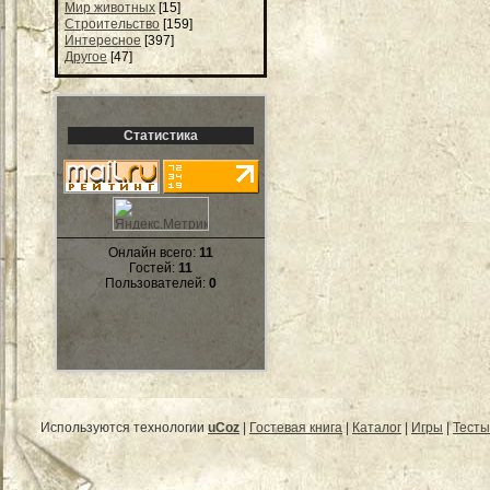
Мир животных
[15]
Строительство
[159]
Интересное
[397]
Другое
[47]
Статистика
Онлайн всего:
11
Гостей:
11
Пользователей:
0
Используются технологии
uCoz
|
Гостевая книга
|
Каталог
|
Игры
|
Тесты