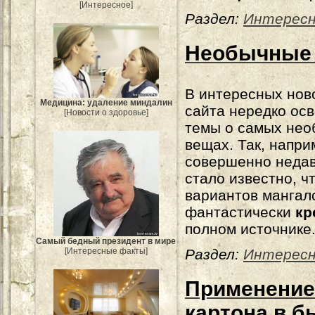
[Интересное]
Раздел:
Интерес
Необычные
В интересных нов
Медицина: удаление миндалин
сайта нередко ос
[Новости о здоровье]
темы о самых не
вещах. Так, напри
совершенно неда
стало известно, 
вариантов мангал
фантастически
кр
полном источнике
Самый бедный президент в мире
[Интересные факты]
Раздел:
Интерес
Применение
картона в б