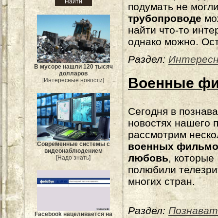
подумать не могли
трубопроводе
мо
найти что-то инте
однако можно. Ос
Раздел:
Интерес
В мусоре нашли 120 тысяч
долларов
Военные фи
[Интересные новости]
Сегодня в познав
новостях нашего 
рассмотрим неско
Современные системы с
военных фильмо
видеонаблюдением
любовь
, которые
[Надо знать]
полюбили телезри
многих стран.
Раздел:
Познават
Facebook нацеливается на