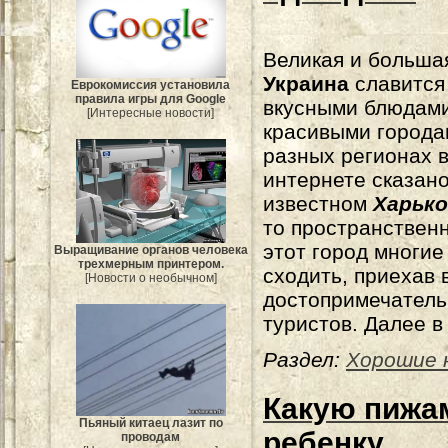
Великая и больша
Украина
славится
Еврокомиссия установила
правила игры для Google
вкусными блюдами
[Интересные новости]
красивыми города
разных регионах 
интернете сказано
известном
Харько
то пространственн
этот город многие
Выращивание органов человека
трехмерным принтером.
сходить, приехав в
[Новости о необычном]
достопримечатель
туристов. Далее в
Раздел:
Хорошие 
Какую пижа
Пьяный китаец лазит по
ребенку
проводам