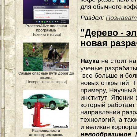
для обычного коф
Раздел:
Познават
ProcessAlive полезная
"Дерево - э
программа
[Техника и наука]
новая разра
Наука
не стоит на
ученые разрабат
Самые опасные пути дорог до
все больше и бо
школы
новых открытий. Та
[Невероятные истории]
примеру, Научный
институт Японии 
который работает
направлении разр
технологий, а так
и великая корпора
Разновидности
невообразимое
.
автоподъемников.