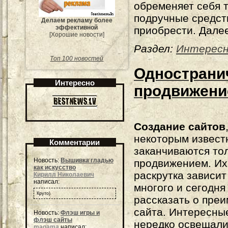
обременяет себя т
подручные средст
Делаем рекламу более
эффективной
приобрести. Далее
[Хорошие новости]
Раздел:
Интерес
Топ 100 новостей
Одностранич
Интересно
продвижени
Создание сайтов
некоторым извест
Комментарии
заканчиваются то
Новость:
Вышивка гладью
продвижением. Их
как искусство
раскрутка зависит
Кирилл Николаевич
написал:
многого и сегодня
Круто)
рассказать о пре
сайта. Интересны
Новость:
Флэш игры и
флэш сайты
нередко освещали
magama
написал: