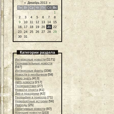
«
Декабрь 2013
»
Пн
Вт
Ср
Чт
Пт
Сб
Вс
1
2
3
4
5
6
7
8
9
10
11
12
13
14
15
16
17
18
19
20
21
22
23
24
25
26
27
28
29
30
31
Категории раздела
Интересные новости
[1171]
Познавательные новости
[597]
Интересные факты
[338]
Новости о необычном
[58]
Надо знать
[413]
Авто новости
[217]
Происшествия
[27]
Новости спорта
[41]
Дни и праздники
[42]
География и природа
[71]
Невероятные истории
[56]
Рекорды
[25]
Позитивные новости
[97]
Хорошие новости
[103]