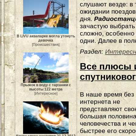
слушают везде: в 
ожидании поездов
дня.
Радиостанц
зачастую выбрать
сложно, особенно
В LIVU аквапарке могла утонуть
одни. Далее в пол
девочка
[Происшествия]
Раздел:
Интересн
Все плюсы 
спутниковог
Прыжок в воду с тарзанки с
высоты 122 метра
В наше время без
[Интересное]
интернета не
представляют сво
большая половин
человечества и ч
быстрее его скоро
Конец света наступил 21.12.2012