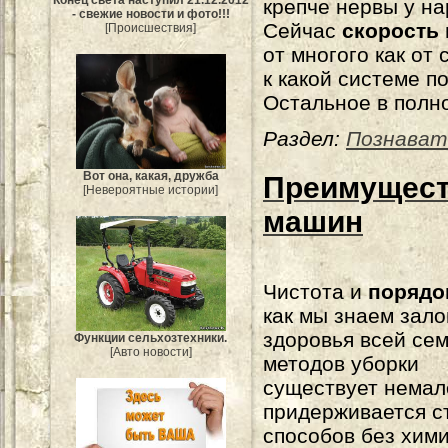
крепче нервы у на
- свежие новости и фото!!!
Сейчас
скорость 
[Происшествия]
от многого как от 
к какой системе п
Остальное в полн
Раздел:
Познават
Вот она, какая, дружба
Преимущест
[Невероятные истории]
машин
Чистота и
порядо
как мы знаем зало
здоровья всей сем
Функции сельхозтехники.
[Авто новости]
методов уборки
существует немало
придерживается с
способов без хими