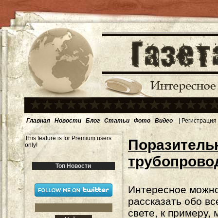
Главная
Новости
Блог
Статьи
Фото
Видео
|
Регистрация
This feature is for Premium users
Поразитель
only!
трубопрово
Топ Новости
Интересное можн
рассказать обо вс
свете, к примеру, 