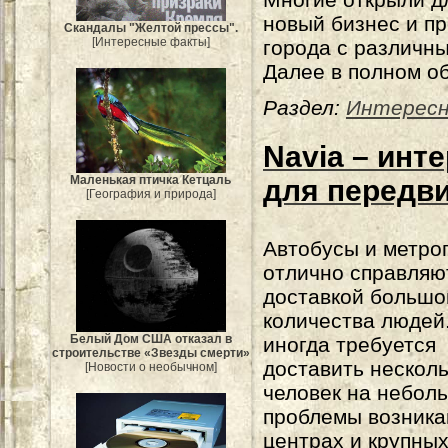
новый бизнес и пр
Скандалы "Желтой прессы".
[Интересные факты]
города с различн
Далее в полном о
Раздел:
Интересн
Navia – инт
Маленькая птичка Кетцаль
для передв
[География и природа]
Автобусы и метро
отлично справляю
доставкой большо
количества людей
Белый Дом США отказал в
иногда требуется
строительстве «Звезды смерти»
доставить нескол
[Новости о необычном]
человек на небол
проблемы возника
центрах и крупны