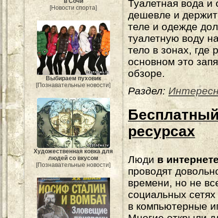
Туалетная вода и 
в Сочи
[Новости спорта]
дешевле и держит
теле и одежде дол
туалетную воду н
тело в зонах, где
основном это запя
обзоре.
Выбираем пуховик
[Познавательные новости]
Раздел:
Интерес
Бесплатный 
ресурсах
Художественная ковка для
Люди
в интернет
людей со вкусом
[Познавательные новости]
проводят довольн
времени, но не вс
социальных сетях
в компьютерные и
Многие открыли д