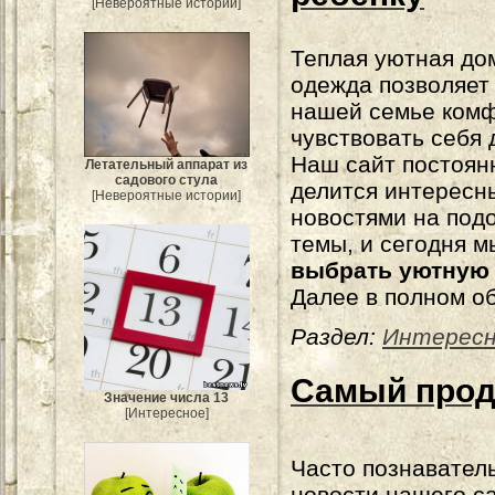
[Невероятные истории]
Теплая уютная д
одежда позволяет
нашей семье ком
чувствовать себя 
Наш сайт постоян
Летательный аппарат из
садового стула
делится интересн
[Невероятные истории]
новостями на под
темы, и сегодня м
выбрать уютную
Далее в полном о
Раздел:
Интересн
Самый прод
Значение числа 13
[Интересное]
Часто познавател
новости нашего с