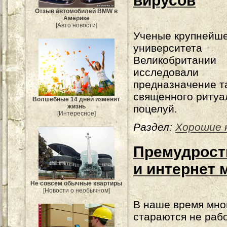
вирусов
Отзыв автомобилей BMW в
Америке
[Авто новости]
Ученые крупнейш
университета
Великобритании
исследовали
предназначение т
священного ритуал
Волшебные 14 дней изменят
жизнь
поцелуй.
[Интересное]
Раздел:
Хорошие 
Премудрост
и интернет 
Не совсем обычные квартиры
[Новости о необычном]
В наше время мно
стараются не раб