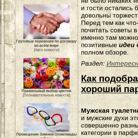
не было никаких 
и гости остались 
довольны торжест
Перед тем как что
почитать советы в
именно там можно
Грузовые перевозки по договору
позитивные
идеи 
во всём мире
[Авто новости]
полном обзоре.
Раздел:
Интерес
Как подобр
хороший п
Правильный выбор цветов
[Познавательные новости]
Мужская туалетн
и мужские духи эт
совершенно разн
категории в парф
Проведение Зимней Олимпиады