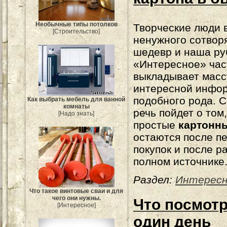
Необычные типы потолков
Творческие люди в
[Строительство]
ненужного сотвор
шедевр и наша ру
«Интересное» час
выкладывает масс
интересной инфо
подобного рода. 
Как выбрать мебель для ванной
комнаты
речь пойдет о том
[Надо знать]
простые
картонн
остаются после п
покупок и после р
полном источнике
Раздел:
Интерес
Что такое винтовые сваи и для
чего они нужны.
Что посмотр
[Интересное]
один день