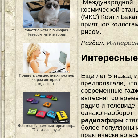
Международной
космической стан
(МКС) Коити Вака
приятное коллегам
рисом.
Участие кота в выборах
[Невероятные истории]
Раздел:
Интерес
Интересные
Еще лет 5 назад 
Правила совместных покупок
через интернет
предполагали, что
[Надо знать]
современные гад
вытеснят со врем
радио и телевиде
однако наоборот
радиоэфиры
стал
Вся жизнь - компьютерная игра
более популярны 
[Техника и наука]
практически во вс