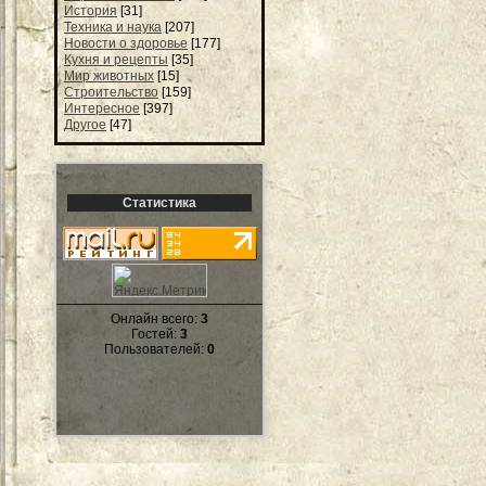
История
[31]
Техника и наука
[207]
Новости о здоровье
[177]
Кухня и рецепты
[35]
Мир животных
[15]
Строительство
[159]
Интересное
[397]
Другое
[47]
Статистика
Онлайн всего:
3
Гостей:
3
Пользователей:
0