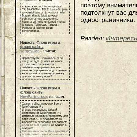
поэтому внимател
magama.ee on tutvumisportaal
TÄISKASVANUTELE, kus võid jätta
подтолкнут вас дл
tutvumiskuulutusi ja vastata neile.
Magamaklubis leiad tutvuse,
одностраничника. 
suhtluse ja muu ajaveetmise
kuulutused, mille on jätnud mehed
ja naised Tallinnast, Tartust ,
Pärnust ja teistest Eesti
piirkondadest.
Раздел:
Интерес
Новость:
Флэш игры и
флэш сайты
sergeyGed
написал:
Здравствуйте, извиняюсь если
пишу не туда, у меня на компе
что-то сайт открывается с
ошибкой подозреваю что моя
интернет-программа подглючивает
не могу найти причину, у меня у
одного так или у всех?
Новость:
Флэш игры и
флэш сайты
NewPartnerscig
написал:
Хозяин сайта, приветик Вам от
NewPartners.Ru
И всем остальным, Общий
Приветики от NewPartners.Ru
Взгляньте на новую программу для
партнеров СРА newpartners.ru
Обсолютно бесплатно предлагаем
всем по 500 рублей
на баланс в
аккаунте.
Оплачиваем весь Ваш трафик с
социальных сетей по высоким