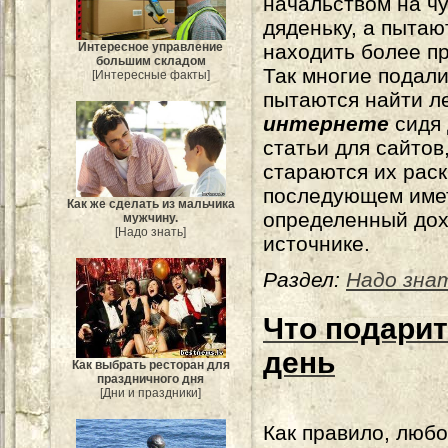
начальством на ч
дяденьку, а пытаю
Интересное управление
находить более п
большим складом
Так многие подали
[Интересные факты]
пытаются найти л
интернете
сидя 
статьи для сайтов
стараются их раск
последующем имет
Как же сделать из мальчика
определенный дох
мужчину.
[Надо знать]
источнике.
Раздел:
Надо зна
Что подарит
день
Как выбрать ресторан для
праздничного дня
[Дни и праздники]
Как правило, люб