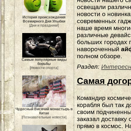
освещали различ
новости о новинка
История происхождения
современных гадж
Всемирного Дня Улыбки
[Дни и праздники]
наше время многи
различные девайс
больших городах п
навороченный
ай
полном обзоре.
Самые популярные виды
борьбы
Раздел:
Интерес
[Новости спорта]
Самая догор
Командир космиче
корабля был так д
Чудесный Висячий монастырь в
своим подчиненны
Китае
[Познавательные новости]
заказал доставку 
прямо в космос. Н