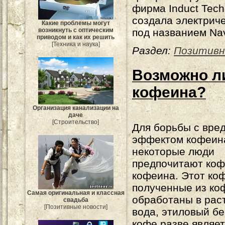
фирма Induct Tech
создала электрич
Какие проблемы могут
возникнуть с оптическим
под названием Nav
приводом и как их решить
[Техника и наука]
Раздел:
Позитивн
Возможно ли
кофеина?
Организация канализации на
даче
[Строительство]
Для борьбы с вре
эффектом кофеин
некоторые люди
предпочитают коф
кофеина. Этот ко
полученные из ко
Самая оригинальная и классная
обработаны в раст
свадьба
[Позитивные новости]
вода, этиловый б
кофе разве являе