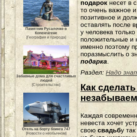
подарок
несет в с
то очень важное и
позитивное и дол
оставлять после 
Памятник Русалочке в
у человека только
Копенгагене
[География и природа]
положительные и
именно поэтому пр
поразмыслить о з
подарка
.
Раздел:
Надо зна
Забавные дома для счастливых
людей
Как сделать
[Строительство]
незабываем
Каждая современ
невеста хочет уст
свою
свадьб
у так
Отель на борту боинга 747
[Новости о необычном]