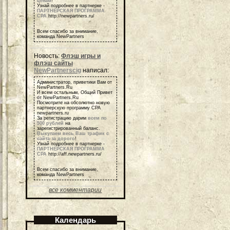
ценам
!
Узнай подробнее в партнерке -
ПАРТНЕРСКАЯ ПРОГРАММА
СРА
http://newpartners.ru/
Всем спасибо за внимание,
команда NewPartners
Новость:
Флэш игры и
флэш сайты
NewPartnerscig
написал:
Администратор, приветики Вам от
NewPartners.Ru
И всем остальным, Общий Привет
от NewPartners.Ru
Посмотрите на обсолютно новую
партнерскую программу СРА
newpartners.ru
За регистрацию дарим
всем по
500 рублей
на
зарегистрированный баланс.
Выкупаем весь Ваш трафик с
сайта за дорого
!
Узнай подробнее в партнерке -
ПАРТНЕРСКАЯ ПРОГРАММА
СРА
http://aff.newpartners.ru/
Всем спасибо за внимание,
команда NewPartners
все комментарии
Календарь