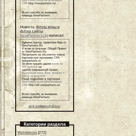
ПАРТНЕРСКАЯ ПРОГРАММА
СРА
http://newpartners.ru/
Всем спасибо за внимание,
команда NewPartners
Новость:
Флэш игры и
флэш сайты
NewPartnerscig
написал:
Администратор, приветики Вам от
NewPartners.Ru
И всем остальным, Общий Привет
от NewPartners.Ru
Посмотрите на обсолютно новую
партнерскую программу СРА
newpartners.ru
За регистрацию дарим
всем по
500 рублей
на
зарегистрированный баланс.
Выкупаем весь Ваш трафик с
сайта за дорого
!
Узнай подробнее в партнерке -
ПАРТНЕРСКАЯ ПРОГРАММА
СРА
http://aff.newpartners.ru/
Всем спасибо за внимание,
команда NewPartners
все комментарии
Категории раздела
Интересно
[272]