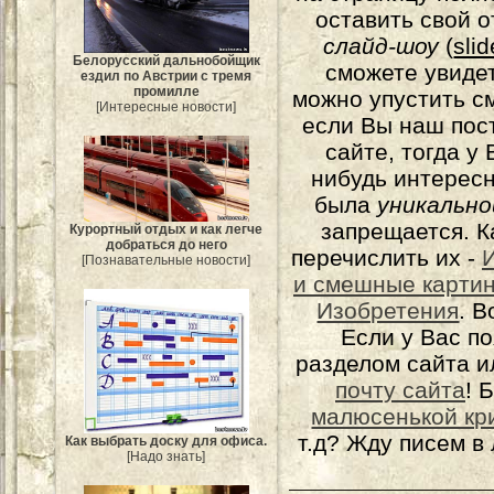
оставить свой о
слайд-шоу
(
sli
Белорусский дальнобойщик
сможете увидет
ездил по Австрии с тремя
промилле
можно упустить с
[Интересные новости]
если Вы наш пос
сайте, тогда у
нибудь интерес
была
уникально
запрещается. К
Курортный отдых и как легче
добраться до него
перечислить их -
[Познавательные новости]
и смешные карти
Изобретения
. 
Если у Вас п
разделом сайта и
почту сайта
! 
малюсенькой кр
т.д? Жду писем в
Как выбрать доску для офиса.
[Надо знать]