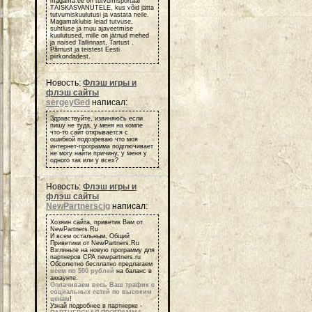
magama.ee on tutvumisportaal
TÄISKASVANUTELE, kus võid jätta
tutvumiskuulutusi ja vastata neile.
Magamaklubis leiad tutvuse,
suhtluse ja muu ajaveetmise
kuulutused, mille on jätnud mehed
ja naised Tallinnast, Tartust ,
Pärnust ja teistest Eesti
piirkondadest.
Новость:
Флэш игры и
флэш сайты
sergeyGed
написал:
Здравствуйте, извиняюсь если
пишу не туда, у меня на компе
что-то сайт открывается с
ошибкой подозреваю что моя
интернет-программа подглючивает
не могу найти причину, у меня у
одного так или у всех?
Новость:
Флэш игры и
флэш сайты
NewPartnerscig
написал:
Хозяин сайта, приветик Вам от
NewPartners.Ru
И всем остальным, Общий
Приветики от NewPartners.Ru
Взгляньте на новую программу для
партнеров СРА newpartners.ru
Обсолютно бесплатно предлагаем
всем по 500 рублей
на баланс в
аккаунте.
Оплачиваем весь Ваш трафик с
социальных сетей по высоким
ценам
!
Узнай подробнее в партнерке -