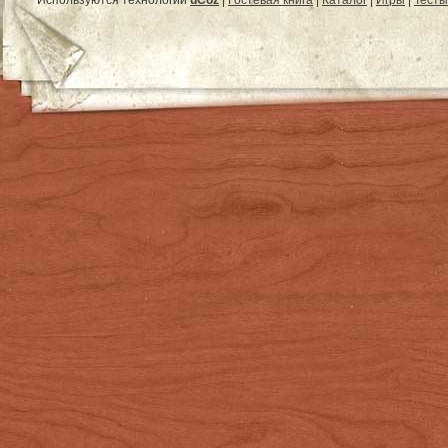
Используются технологии
uCoz
|
Гостевая книга
|
Каталог
|
Игры
|
Тесты