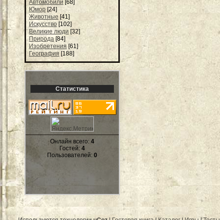
Автомобили
[68]
Юмор
[24]
Животные
[41]
Искусство
[102]
Великие люди
[32]
Природа
[84]
Изобретения
[61]
География
[188]
Статистика
Онлайн всего:
4
Гостей:
4
Пользователей:
0