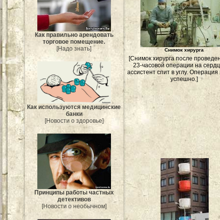
Как правильно арендовать
торговое помещение.
[Надо знать]
Снимок хирурга
[Снимок хирурга после проведе
23-часовой операции на сердц
ассистент спит в углу. Операци
успешно.]
Как используются медицинские
банки
[Новости о здоровье]
Принципы работы частных
детективов
[Новости о необычном]