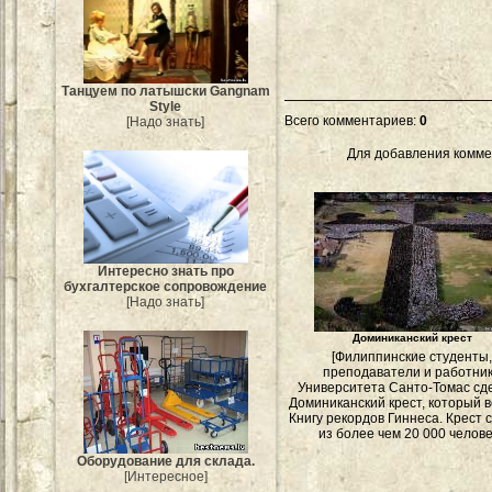
Танцуем по латышски Gangnam
Style
Всего комментариев
:
0
[Надо знать]
Для добавления комме
Интересно знать про
бухгалтерское сопровождение
[Надо знать]
Доминиканский крест
[Филиппинские студенты
преподаватели и работни
Университета Санто-Томас сд
Доминиканский крест, который 
Книгу рекордов Гиннеса. Крест 
из более чем 20 000 челове
Оборудование для склада.
[Интересное]