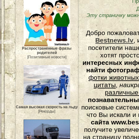
Пр
Эту страничку можн
Добро пожалова
Bestnews.lv
,
посетители наш
Распространённые фразы
родителей
хотят прост
[Позитивные новости]
интересных инф
найти фотогра
фотки животных
цитаты
,
наикр
различные
познавательны
поисковые системы
Самая высокая скорость на льду
[Рекорды]
что Вы искали и
сайта www.bes
получите увеличе
на страницу полн