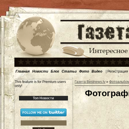
Главная
Новости
Блог
Статьи
Фото
Видео
|
Регистрация
This feature is for Premium users
Газета Bestnews.lv
»
Фотоальбо
only!
Фотографи
Топ Новости