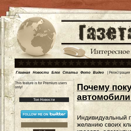
Главная
Новости
Блог
Статьи
Фото
Видео
|
Регистрация
This feature is for Premium users
Почему пок
only!
автомобили
Топ Новости
Индивидуальный п
желанию своих кл