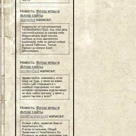
Новость:
Флэш игры и
флэш сайты
magama
написал:
magama.ee on tutvumisportaal
TÄISKASVANUTELE, kus võid jätta
tutvumiskuulutusi ja vastata neile.
Magamaklubis leiad tutvuse,
suhtluse ja muu ajaveetmise
kuulutused, mille on jätnud mehed
ja naised Tallinnast, Tartust ,
Pärnust ja teistest Eesti
piirkondadest.
Новость:
Флэш игры и
флэш сайты
sergeyGed
написал:
Здравствуйте, извиняюсь если
пишу не туда, у меня на компе
что-то сайт открывается с
ошибкой подозреваю что моя
интернет-программа подглючивает
не могу найти причину, у меня у
одного так или у всех?
Новость:
Флэш игры и
флэш сайты
NewPartnerscig
написал:
Хозяин сайта, приветик Вам от
NewPartners.Ru
И всем остальным, Общий
Приветики от NewPartners.Ru
Взгляньте на новую программу для