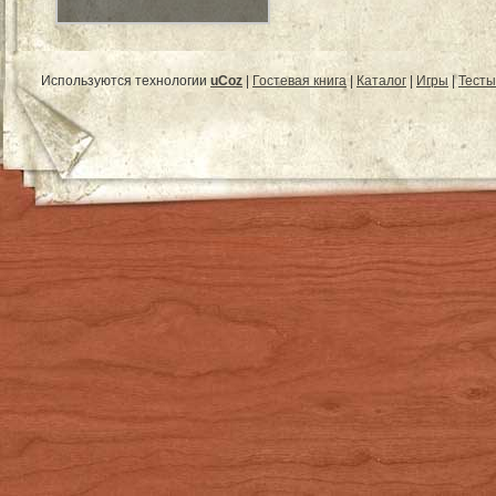
Используются технологии
uCoz
|
Гостевая книга
|
Каталог
|
Игры
|
Тесты