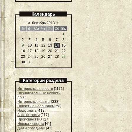
Календарь
«
Декабрь 2013
»
Пн
Вт
Ср
Чт
Пт
Сб
Вс
1
2
3
4
5
6
7
8
9
10
11
12
13
14
15
16
17
18
19
20
21
22
23
24
25
26
27
28
29
30
31
Категории раздела
Интересные новости
[1171]
Познавательные новости
[597]
Интересные факты
[338]
Новости о необычном
[58]
Надо знать
[413]
Авто новости
[217]
Происшествия
[27]
Новости спорта
[41]
Дни и праздники
[42]