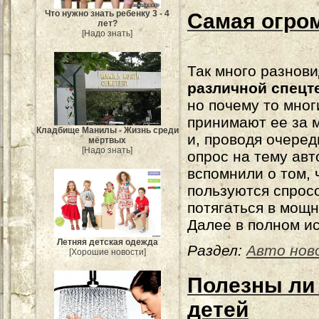
Что нужно знать ребенку 3 - 4
Самая огро
лет?
[Надо знать]
Так много разнов
различной спецт
но почему то мног
принимают ее за
Кладбище Манилы - Жизнь среди
и, проводя очере
мёртвых
[Надо знать]
опрос на тему авт
вспомнили о том,
пользуются спросо
потягаться в мощн
Далее в полном ис
Летняя детская одежда
Раздел:
Авто нов
[Хорошие новости]
Полезны ли
детей