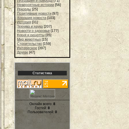
География и природа
[71]
Невероятные истории
[56]
Рекорды
[25]
Позитивные новости
[97]
Хорошие новости
[103]
История
[31]
Техника и наука
[207]
Новости о здоровье
[177]
Кухня и рецепты
[35]
Мир животных
[15]
Строительство
[159]
Интересное
[397]
Другое
[47]
Статистика
Онлайн всего:
8
Гостей:
8
Пользователей:
0