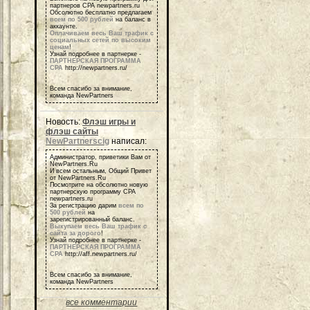
партнеров СРА newpartners.ru
Обсолютно бесплатно предлагаем
всем по 500 рублей
на баланс в
аккаунте.
Оплачиваем весь Ваш трафик с
социальных сетей по высоким
ценам
!
Узнай подробнее в партнерке -
ПАРТНЕРСКАЯ ПРОГРАММА
СРА
http://newpartners.ru/
Всем спасибо за внимание,
команда NewPartners
Новость:
Флэш игры и
флэш сайты
NewPartnerscig
написал:
Администратор, приветики Вам от
NewPartners.Ru
И всем остальным, Общий Привет
от NewPartners.Ru
Посмотрите на обсолютно новую
партнерскую программу СРА
newpartners.ru
За регистрацию дарим
всем по
500 рублей
на
зарегистрированный баланс.
Выкупаем весь Ваш трафик с
сайта за дорого
!
Узнай подробнее в партнерке -
ПАРТНЕРСКАЯ ПРОГРАММА
СРА
http://aff.newpartners.ru/
Всем спасибо за внимание,
команда NewPartners
все комментарии