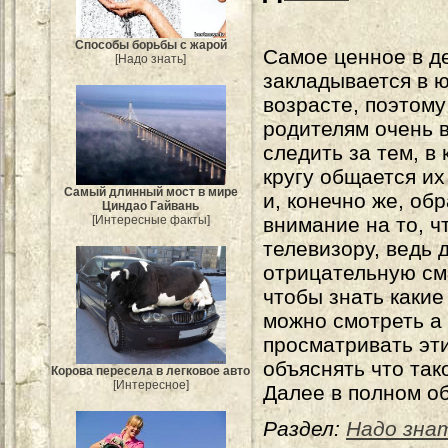
Способы борьбы с жарой
Самое ценное в д
[Надо знать]
закладывается в 
возрасте, поэтому
родителям очень 
следить за тем, в 
кругу общается их
Самый длинный мост в мире
и, конечно же, об
Циндао Гайвань
внимание на то, 
[Интересные факты]
телевизору, ведь
отрицательную см
чтобы знать каки
можно смотреть а 
просматривать эт
объяснять что так
Корова пересела в легковое авто
[Интересное]
Далее в полном о
Раздел:
Надо зна