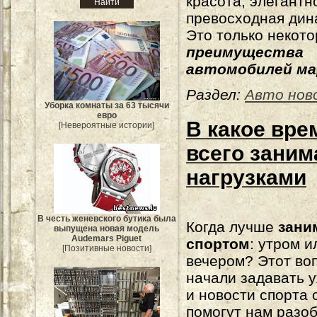
красота, элегантн
превосходная дин
Это только некот
преимущества
автомобилей ма
Раздел:
Авто нов
Уборка комнаты за 63 тысячи
евро
В какое вре
[Невероятные истории]
всего зани
нагрузками
В честь женевского бутика была
Когда лучше
зани
выпущена новая модель
Audemars Piguet
спортом
: утром и
[Позитивные новости]
вечером? Этот во
начали задавать 
и новости спорта 
помогут нам разоб