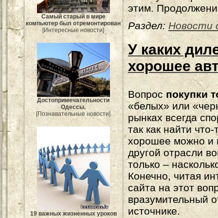
этим. Продолжени
Самый старый в мире
компьютер был отремонтирован
Раздел:
Новости 
[Интересные новости]
У каких дил
хорошее ав
Вопрос
покупки т
Достопримечательности
«белых» или «чер
Одессы.
[Познавательные новости]
рынках всегда спо
так как найти что-
хорошее можно и в
другой отрасли в
только – наскольк
Конечно, читая и
сайта на этот воп
вразумительный о
источнике.
19 важных жизненных уроков