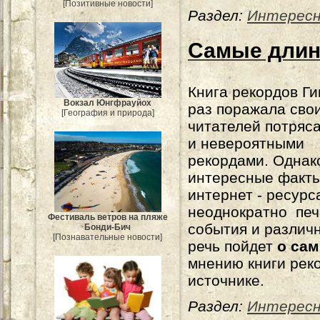
[Позитивные новости]
Раздел:
Интерес
Самые длин
Книга рекордов Ги
Вокзал Юнгфрауйох
раз поражала сво
[География и природа]
читателей потря
и невероятными
рекордами. Однак
интересные факт
интернет - ресурс
неоднократно печ
Фестиваль ветров на пляже
события и различ
Бонди-Бич
[Познавательные новости]
речь пойдет
о са
мнению книги рек
источнике.
Раздел:
Интерес