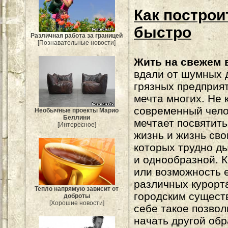
Как построи
быстро
Различная работа за границей
[Познавательные новости]
Жить на свежем 
вдали от шумных 
грязных предприя
мечта многих. Не
современный чело
Необычные проекты Марио
Беллини
мечтает посвятит
[Интересное]
жизнь и жизнь сво
которых трудно д
и однообразной. К
или возможность 
различных курорта
Тепло напрямую зависит от
городским существ
доброты
[Хорошие новости]
себе такое позвол
начать другой обр