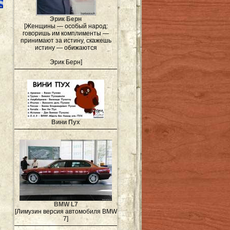
Эрик Берн
[Женщины — особый народ:
говоришь им комплименты —
принимают за истину, скажешь
истину — обижаются
Эрик Берн]
Вини Пух
BMW L7
[Лимузин версия автомобиля BMW
7]