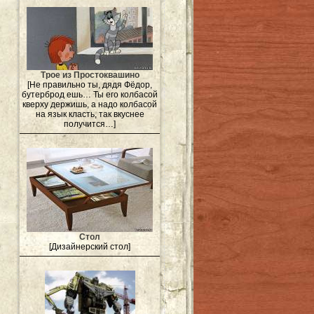
Трое из Простоквашино
[Не правильно ты, дядя Фёдор,
бутерброд ешь… Ты его колбасой
кверху держишь, а надо колбасой
на язык класть, так вкуснее
получится…]
Стол
[Дизайнерский стол]