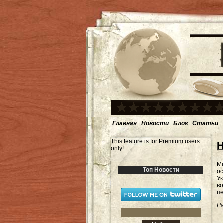
Главная
Новости
Блог
Статьи
This feature is for Premium users
Н
only!
М
Топ Новости
ос
Ук
во
пе
Ра