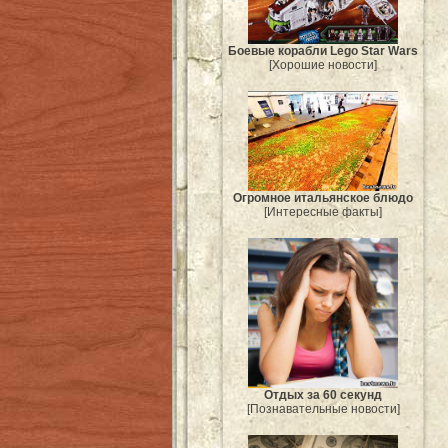
Боевые корабли Lego Star Wars
[Хорошие новости]
Огромное итальянское блюдо
[Интересные факты]
Отдых за 60 секунд
[Познавательные новости]