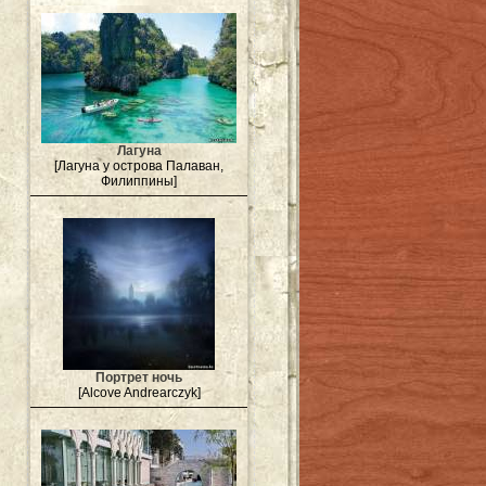
Лагуна
[Лагуна у острова Палаван,
Филиппины]
Портрет ночь
[Alcove Andrearczyk]