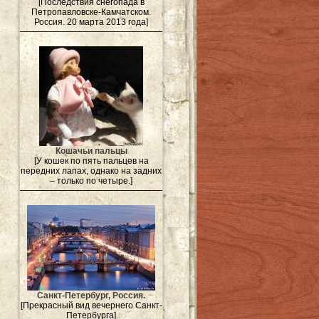
[Последствия снегопада в
Петропавловске-Камчатском.
Россия. 20 марта 2013 года]
Кошачьи пальцы
[У кошек по пять пальцев на
передних лапах, однако на задних
– только по четыре.]
Санкт-Петербург, Россия.
[Прекрасный вид вечернего Санкт-
Петербурга]