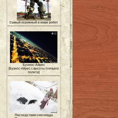
Самый огромный в мире робот
Буэнос-Айрес
[Буэнос-Айрес с высоты птичьего
полета]
Последствия снегопада