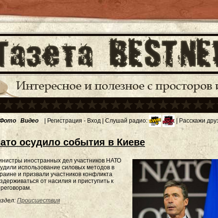
Фото
Видео
|
Регистрация
-
Вход
| Слушай радио:
| Расскажи дру
ато осудило события в Киеве
инистры иностранных дел участников НАТО
удили использование силовых методов в
раине и призвали участников конфликта
здерживаться от насилия и приступить к
реговорам.
здел:
Происшествия