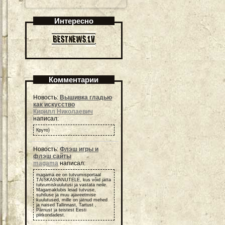
Интересно
Комментарии
Новость:
Вышивка гладью
как искусство
Кирилл Николаевич
написал:
Круто)
Новость:
Флэш игры и
флэш сайты
magama
написал:
magama.ee on tutvumisportaal
TÄISKASVANUTELE, kus võid jätta
tutvumiskuulutusi ja vastata neile.
Magamaklubis leiad tutvuse,
suhtluse ja muu ajaveetmise
kuulutused, mille on jätnud mehed
ja naised Tallinnast, Tartust ,
Pärnust ja teistest Eesti
piirkondadest.