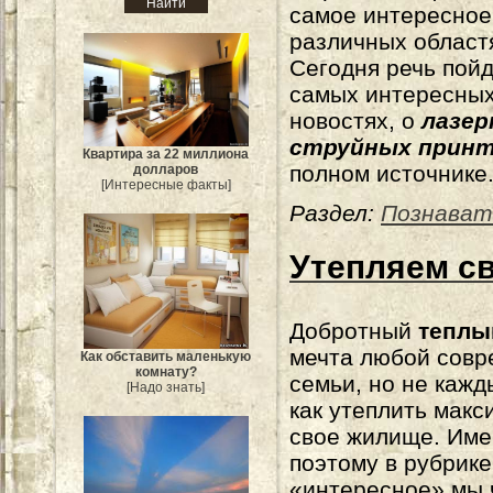
самое интересное
различных област
Сегодня речь пойд
самых интересны
новостях, о
лазер
струйных принт
Квартира за 22 миллиона
полном источнике
долларов
[Интересные факты]
Раздел:
Познават
Утепляем с
Добротный
теплы
мечта любой сов
Как обставить маленькую
комнату?
семьи, но не кажд
[Надо знать]
как утеплить мак
свое жилище. Им
поэтому в рубрике
«интересное» мы 