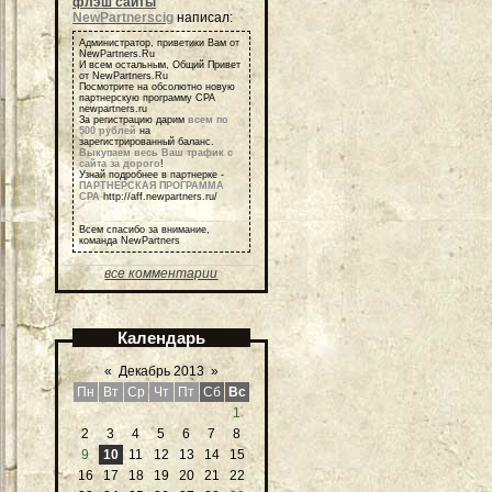
флэш сайты
NewPartnerscig
написал:
Администратор, приветики Вам от
NewPartners.Ru
И всем остальным, Общий Привет
от NewPartners.Ru
Посмотрите на обсолютно новую
партнерскую программу СРА
newpartners.ru
За регистрацию дарим
всем по
500 рублей
на
зарегистрированный баланс.
Выкупаем весь Ваш трафик с
сайта за дорого
!
Узнай подробнее в партнерке -
ПАРТНЕРСКАЯ ПРОГРАММА
СРА
http://aff.newpartners.ru/
Всем спасибо за внимание,
команда NewPartners
все комментарии
Календарь
«
Декабрь 2013
»
Пн
Вт
Ср
Чт
Пт
Сб
Вс
1
2
3
4
5
6
7
8
9
10
11
12
13
14
15
16
17
18
19
20
21
22