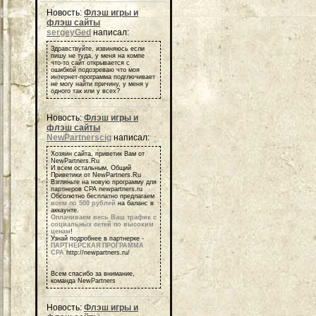
Новость:
Флэш игры и
флэш сайты
sergeyGed
написал:
Здравствуйте, извиняюсь если
пишу не туда, у меня на компе
что-то сайт открывается с
ошибкой подозреваю что моя
интернет-программа подглючивает
не могу найти причину, у меня у
одного так или у всех?
Новость:
Флэш игры и
флэш сайты
NewPartnerscig
написал:
Хозяин сайта, приветик Вам от
NewPartners.Ru
И всем остальным, Общий
Приветики от NewPartners.Ru
Взгляньте на новую программу для
партнеров СРА newpartners.ru
Обсолютно бесплатно предлагаем
всем по 500 рублей
на баланс в
аккаунте.
Оплачиваем весь Ваш трафик с
социальных сетей по высоким
ценам
!
Узнай подробнее в партнерке -
ПАРТНЕРСКАЯ ПРОГРАММА
СРА
http://newpartners.ru/
Всем спасибо за внимание,
команда NewPartners
Новость:
Флэш игры и