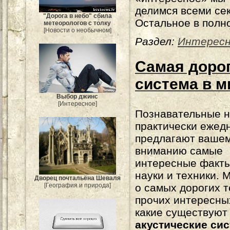
делимся всеми се
"Дорога в небо" сбила
Остальное в полн
метеорологов с толку
[Новости о необычном]
Раздел:
Интерес
Самая дорог
система в м
Выбор джинс
[Интересное]
Познавательные н
практически ежед
предлагают ваше
вниманию самые
интересные факты
науки и техники. 
Дворец почтальёна Шеваля
о самых дорогих 
[География и природа]
прочих интересных
какие существую
акустические си