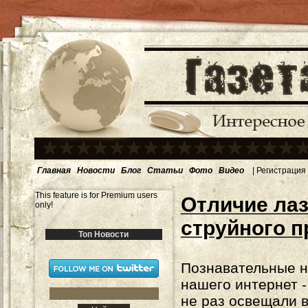
Главная
Новости
Блог
Статьи
Фото
Видео
|
Регистрация
This feature is for Premium users
Отличие лаз
only!
струйного п
Топ Новости
Познавательные н
нашего интернет -
не раз освещали 