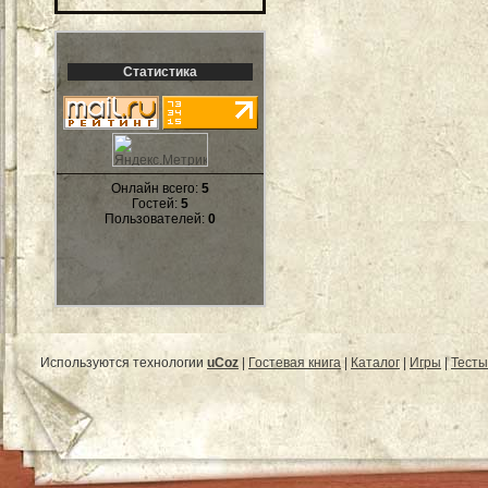
Статистика
Онлайн всего:
5
Гостей:
5
Пользователей:
0
Используются технологии
uCoz
|
Гостевая книга
|
Каталог
|
Игры
|
Тесты