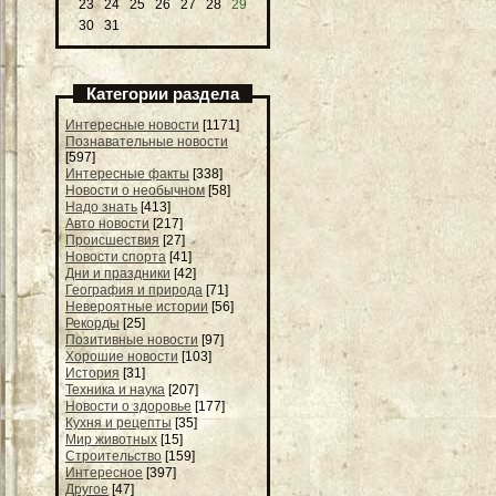
23
24
25
26
27
28
29
30
31
Категории раздела
Интересные новости
[1171]
Познавательные новости
[597]
Интересные факты
[338]
Новости о необычном
[58]
Надо знать
[413]
Авто новости
[217]
Происшествия
[27]
Новости спорта
[41]
Дни и праздники
[42]
География и природа
[71]
Невероятные истории
[56]
Рекорды
[25]
Позитивные новости
[97]
Хорошие новости
[103]
История
[31]
Техника и наука
[207]
Новости о здоровье
[177]
Кухня и рецепты
[35]
Мир животных
[15]
Строительство
[159]
Интересное
[397]
Другое
[47]