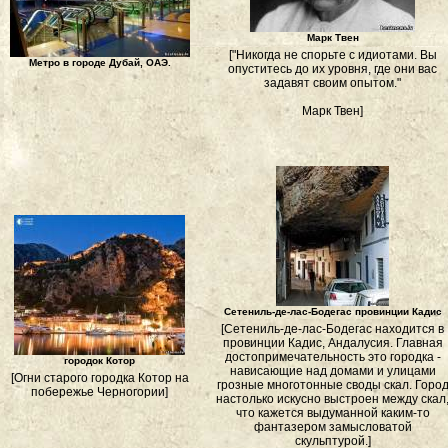
Марк Твен
["Никогда не спорьте с идиотами. Вы
Метро в городе Дубай, ОАЭ.
опуститесь до их уровня, где они вас
задавят своим опытом."
Марк Твен]
Сетениль-де-лас-Бодегас провинции Кадис
[Сетениль-де-лас-Бодегас находится в
провинции Кадис, Андалусия. Главная
достопримечательность это городка -
городок Котор
нависающие над домами и улицами
[Огни старого городка Котор на
грозные многотонные своды скал. Горо
побережье Черногории]
настолько искусно выстроен между скал
что кажется выдуманной каким-то
фантазером замысловатой
скульптурой.]