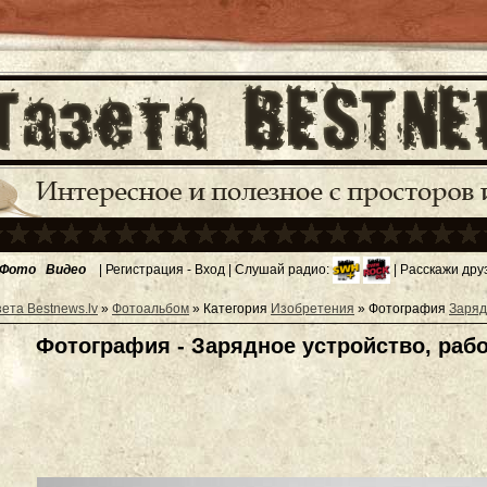
Фото
Видео
|
Регистрация
-
Вход
| Слушай радио:
| Расскажи дру
зета Bestnews.lv
»
Фотоальбом
» Категория
Изобретения
» Фотография
Заряд
Фотография - Зарядное устройство, раб