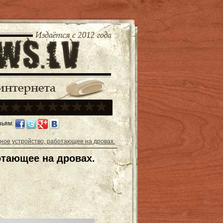
зьям:
ное устройство, работающее на дровах.
отающее на дровах.