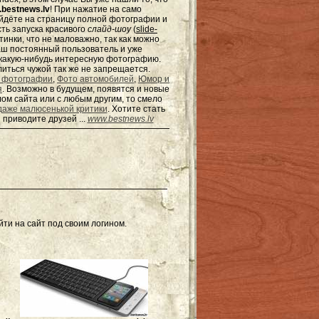
bestnews.lv
! При нажатие на само
ейдёте на страницу полной фотографии и
сть запуска красивого
слайд-шоу
(
slide-
тинки, что не маловажно, так как можно
наш постоянный пользователь и уже
ь какую-нибудь интересную фотографию.
елиться чужой так же не запрещается.
 фотографии
,
Фото автомобилей
,
Юмор и
я
. Возможно в будущем, появятся и новые
ом сайта или с любым другим, то смело
даже малюсенькой критики
. Хотите стать
 приводите друзей ...
www.bestnews.lv
ти на сайт под своим логином.