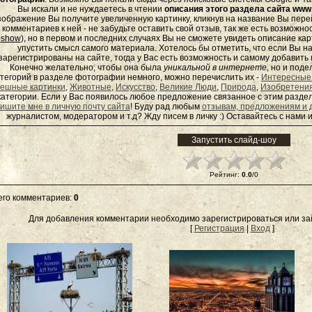
Вы искали и не нуждаетесь в чтении
описания этого раздела сайта www.
зображение Вы получите увеличенную картинку, кликнув на название Вы пер
комментариев к ней - не забудьте оставить свой отзыв, так же есть возможно
show
), но в первом и последних случаях Вы не сможете увидеть описание кар
упустить смысл самого материала. Хотелось бы отметить, что если Вы 
зарегистрированы на сайте, тогда у Вас есть возможность и самому добавит
Конечно желательно, чтобы она была
уникальной в интернете
, но и под
тегорий в разделе фотографии немного, можно перечислить их -
Интересные
ешные картинки
,
Животные
,
Искусство
,
Великие Люди
,
Природа
,
Изобретени
категории. Если у Вас появилось любое предложение связанное с этим раздел
ишите мне в личную почту сайта
! Буду рад любым
отзывам, предложениям и 
журналистом, модератором и т.д? Жду писем в
личку
:) Оставайтесь с нами и
Рейтинг
:
0.0
/
0
его комментариев
:
0
Для добавления комментарии необходимо зарегистрироваться или зай
[
Регистрация
|
Вход
]