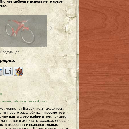
 Пилите мебель и используйте новое
вах.
Следующая »
рафии:
Kb
ойство, работающее на дровах.
v
, именно тут Вы сейчас и находитесь.
отят просто расслабиться,
просмотрев
можно
найти фотографии
и
новинок авто
,
 личностей и их цитаты
,
наикрасивейшие
гих
интересных и познавательных
dex, в этом случае Вы уже нашли то, что