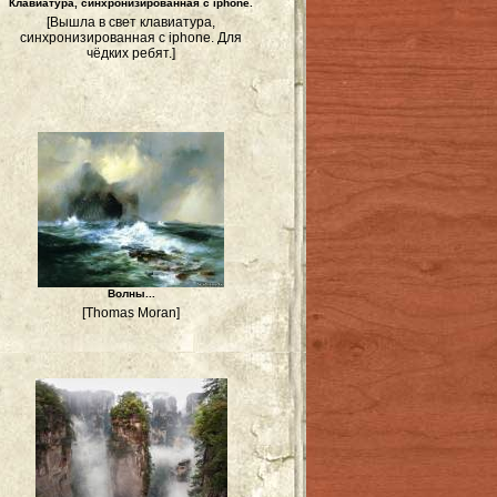
Клавиатура, синхронизированная с iphone.
[Вышла в свет клавиатура,
синхронизированная с iphone. Для
чёдких ребят.]
Волны...
[Thomas Moran]