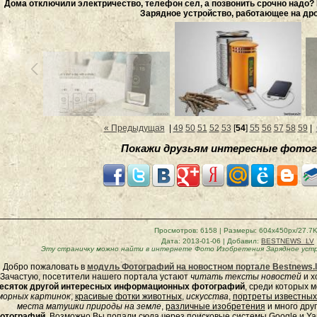
Дома отключили электричество, телефон сел, а позвонить срочно надо?
Зарядное устройство, работающее на дро
« Предыдущая
|
49
50
51
52
53
[
54
]
55
56
57
58
59
|
Покажи друзьям интересные фотог
Просмотров
: 6158 |
Размеры
: 604x450px/27.7
Дата
: 2013-01-06 |
Добавил
:
BESTNEWS_LV
Эту страничку можно найти в интернете
Фото Изобретения Зарядное устр
Добро пожаловать в
модуль Фотографий на новостном портале Bestnews.l
Зачастую, посетители нашего портала устают
читать тексты новостей
и х
есяток другой интересных информационных фотографий
, среди которых 
морных
картинок
,
красивые фотки животных
,
искусства
,
портреты известных
места матушки природы на земле
,
различные изобретения
и много дру
отографий
. Возможно Вы попали сюда через поисковые системы Google и Yan