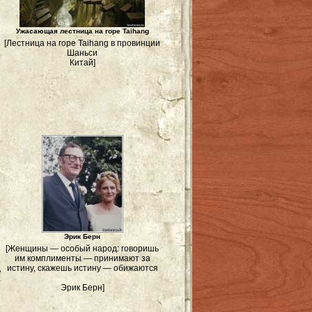
Ужасающая лестница на горе Taihang
[Лестница на горе Taihang в провинции
Шаньси
Китай]
Эрик Берн
[Женщины — особый народ: говоришь
им комплименты — принимают за
д
истину, скажешь истину — обижаются
,
Эрик Берн]