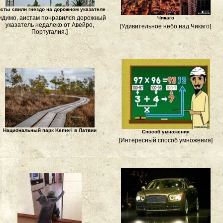
сты свили гнездо на дорожном указателе
идимо, аистам понравился дорожный
Чикаго
указатель недалеко от Авейро,
[Удивительное небо над Чикаго]
Португалия.]
Национальный парк Kemeri в Латвии
Способ умножения
[Интересный способ умножения]