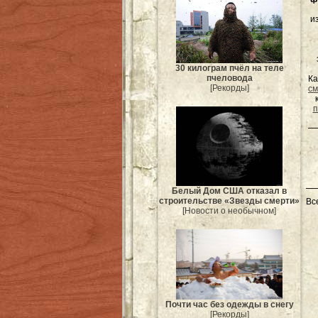
и
30 килограм пчёл на теле
пчеловода
Ка
[Рекорды]
см
п
Белый Дом США отказал в
строительстве «Звезды смерти»
Вс
[Новости о необычном]
Почти час без одежды в снегу
[Рекорды]