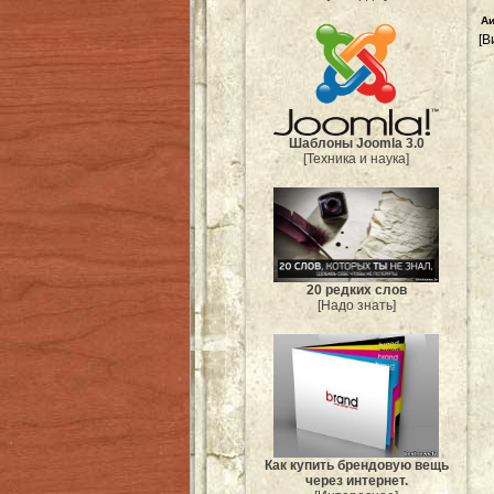
Аи
[В
Шаблоны Joomla 3.0
[Техника и наука]
20 редких слов
[Надо знать]
Как купить брендовую вещь
через интернет.