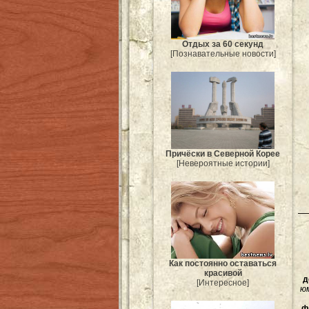
Отдых за 60 секунд
[Познавательные новости]
Причёски в Северной Корее
[Невероятные истории]
Как постоянно оставаться
красивой
д
[Интересное]
ю
ф