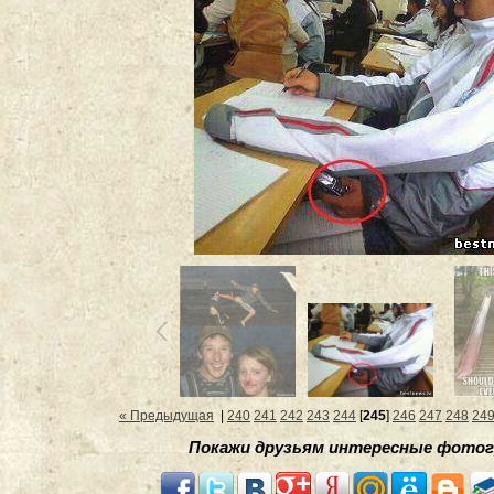
« Предыдущая
|
240
241
242
243
244
[
245
]
246
247
248
24
Покажи друзьям интересные фотог