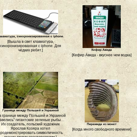
лавиатура, синхронизированная с iphone.
[Вышла в свет клавиатура,
синхронизированная с iphone. Для
чёдких ребят.]
Кефир Авида
[Кефир Авида - вкуснее чем водка]
Граница между Польшей и Украиной
а границе между Польшей и Украиной
завелись” гигантские зеленые рыбы…
Их создатель, польский художник
Пирамида из монет
Ярослав Козяра хотел
[Когда много свободного времени]
продемонстрировать символичность