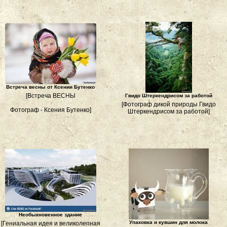
Встреча весны от Ксении Бутенко
[Встреча ВЕСНЫ
Гвидо Штеркендрисом за работой
[Фотограф дикой природы Гвидо
Фотограф - Ксения Бутенко]
Штеркендрисом за работой]
Необыкновенное здание
Упаковка и кувшин для молока
[Гениальная идея и великолепная