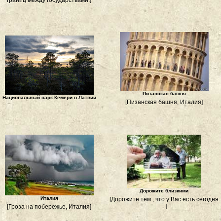
границ между государствами.]
Пизанская башня
Национальный парк Кемери в Латвии
[Пизанская башня, Италия]
Дорожите близкими
Италия
[Дорожите тем , что у Вас есть сегодня
...]
[Гроза на побережье, Италия]