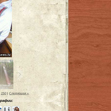
9
250
|
Следующая »
рафии: