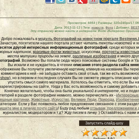
Просмотров
: 6864 |
Размеры
: 320x240px/17.0
Дата
: 2012-11-12 |
Теги
:
новости
,
Фото
|
Добавил
:
BES
Эту страничку можно найти в интернете
Фото Интересно Оригина
Добро пожаловать в
модуль Фотографий на новостном портале Bestnews.l
Зачастую, посетители нашего портала устают
читать тексты новостей
и х
есяток другой интересных информационных фотографий
, среди которых 
морных
картинок
,
красивые фотки животных
,
искусства
,
портреты известных
места матушки природы на земле
,
различные изобретения
и много дру
отографий
. Возможно Вы попали сюда через поисковые системы Google и Yan
Вы искали и не нуждаетесь в чтении
описания этого раздела сайта www.
зображение Вы получите увеличенную картинку, кликнув на название Вы пер
комментариев к ней - не забудьте оставить свой отзыв, так же есть возможно
show
), но в первом и последних случаях Вы не сможете увидеть описание кар
упустить смысл самого материала. Хотелось бы отметить, что если Вы 
зарегистрированы на сайте, тогда у Вас есть возможность и самому добавит
Конечно желательно, чтобы она была
уникальной в интернете
, но и под
тегорий в разделе фотографии немного, можно перечислить их -
Интересные
ешные картинки
,
Животные
,
Искусство
,
Великие Люди
,
Природа
,
Изобретени
категории. Если у Вас появилось любое предложение связанное с этим раздел
ишите мне в личную почту сайта
! Буду рад любым
отзывам, предложениям и 
журналистом, модератором и т.д? Жду писем в
личку
:) Оставайтесь с нами и
Рейтинг
:
5.0
/
1