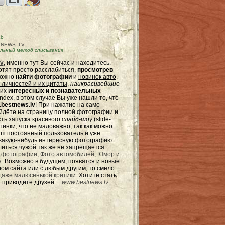
Kb
TNEWS_LV
льный метод списывания
v
, именно тут Вы сейчас и находитесь.
отят просто расслабиться,
просмотрев
можно
найти фотографии
и
новинок авто
,
 личностей и их цитаты
,
наикрасивейшие
гих
интересных и познавательных
dex, в этом случае Вы уже нашли то, что
bestnews.lv
! При нажатие на само
ейдёте на страницу полной фотографии и
сть запуска красивого
слайд-шоу
(
slide-
тинки, что не маловажно, так как можно
наш постоянный пользователь и уже
ь какую-нибудь интересную фотографию.
елиться чужой так же не запрещается.
 фотографии
,
Фото автомобилей
,
Юмор и
я
. Возможно в будущем, появятся и новые
ом сайта или с любым другим, то смело
даже малюсенькой критики
. Хотите стать
 приводите друзей ...
www.bestnews.lv