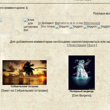
его комментариев
:
1
Порядок вы
1)
Добавил:
Bel
[
Материал
]
(2012-11-28 11:13 PM)
Это точна
Для добавления комментарии необходимо зарегистрироваться или зай
[
Регистрация
|
Вход
]
Сейшельские острова
[Закат на Сейшельских островах]
Полярный медведь
[Dan Burgess]