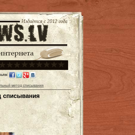
зьям:
льный метод списывания
д списывания