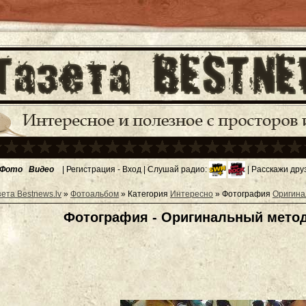
Фото
Видео
|
Регистрация
-
Вход
| Слушай радио:
| Расскажи дру
зета Bestnews.lv
»
Фотоальбом
» Категория
Интересно
» Фотография
Оригина
Фотография - Оригинальный мето