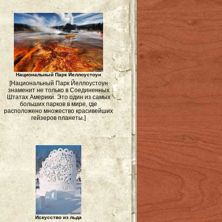
Национальный Парк Йеллоустоун
[Национальный Парк Йеллоустоун
знаменит не только в Соединенных
Штатах Америки. Это один из самых
больших парков в мире, где
расположено множество красивейших
гейзеров планеты.]
Искусство из льда