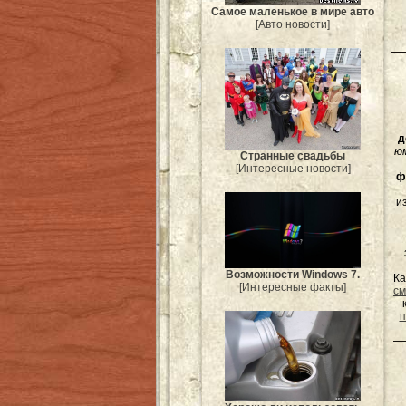
Самое маленькое в мире авто
[Авто новости]
д
ю
Странные свадьбы
[Интересные новости]
ф
и
Возможности Windows 7.
Ка
[Интересные факты]
см
п