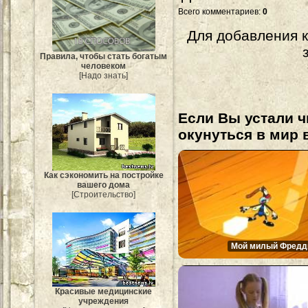
Всего комментариев
:
0
Для добавления 
Правила, чтобы стать богатым
человеком
[Надо знать]
Если Вы устали ч
окунуться в мир 
Как сэкономить на постройке
вашего дома
[Строительство]
Мой милый Фредд
Красивые медицинские
учреждения