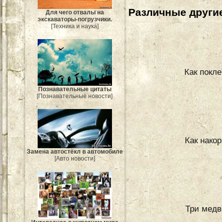
Различные другие
Для чего отвалы на
экскаваторы-погрузчики.
[Техника и наука]
Как покл
Познавательные цитаты
[Познавательные новости]
Как нако
Замена автостёкл в автомобиле
[Авто новости]
Три медв