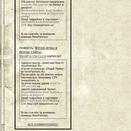
Обсолютно бесплатно предлагаем
всем по 500 рублей
на баланс в
аккаунте.
Оплачиваем весь Ваш трафик с
социальных сетей по высоким
ценам
!
Узнай подробнее в партнерке -
ПАРТНЕРСКАЯ ПРОГРАММА
СРА
http://newpartners.ru/
Всем спасибо за внимание,
команда NewPartners
Новость:
Флэш игры и
флэш сайты
NewPartnerscig
написал:
Администратор, приветики Вам от
NewPartners.Ru
И всем остальным, Общий Привет
от NewPartners.Ru
Посмотрите на обсолютно новую
партнерскую программу СРА
newpartners.ru
За регистрацию дарим
всем по
500 рублей
на
зарегистрированный баланс.
Выкупаем весь Ваш трафик с
сайта за дорого
!
Узнай подробнее в партнерке -
ПАРТНЕРСКАЯ ПРОГРАММА
СРА
http://aff.newpartners.ru/
Всем спасибо за внимание,
команда NewPartners
все комментарии