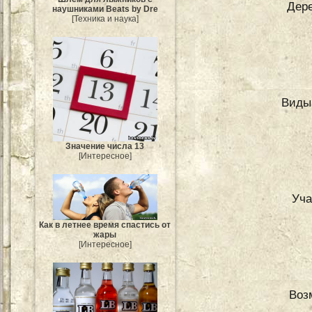
Дере
наушниками Beats by Dre
[Техника и наука]
Виды
Значение числа 13
[Интересное]
Уча
Как в летнее время спастись от
жары
[Интересное]
Воз