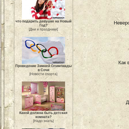
что подарить девушке на Новый
Невер
Год?
[Дни и праздники]
Как 
Проведение Зимней Олимпиады
в Сочи
[Новости спорта]
Д
Какой должна быть детская
комната?
[Надо знать]