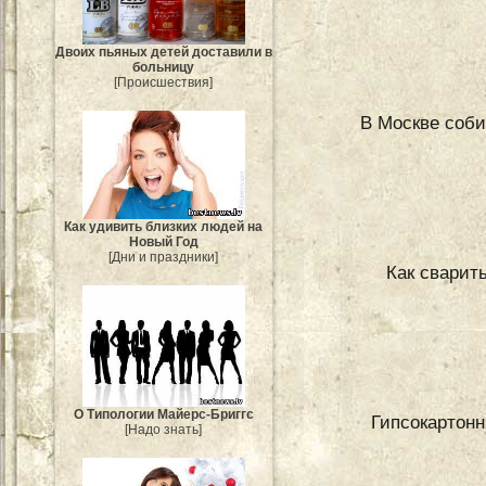
Двоих пьяных детей доставили в
больницу
[Происшествия]
В Москве соби
Как удивить близких людей на
Новый Год
[Дни и праздники]
Как сварит
О Типологии Майерс-Бриггс
Гипсокартонн
[Надо знать]