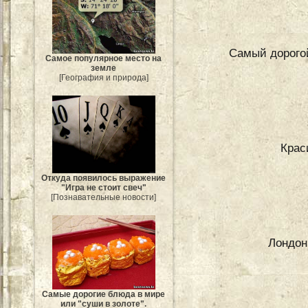
Самый дорогой
Самое популярное место на
земле
[География и природа]
Крас
Откуда появилось выражение
"Игра не стоит свеч"
[Познавательные новости]
Лондон
Самые дорогие блюда в мире
или "суши в золоте".