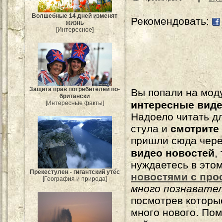
Волшебные 14 дней изменят
Рекомендовать:
жизнь
[Интересное]
Защита прав потребителей по-
Вы попали на мо
британски
интересные вид
[Интересные факты]
Надоело читать 
стула и
смотрите
пришли сюда чере
видео новостей
,
нуждаетесь в это
Прекестулен - гигантский утёс
новостями с про
[География и природа]
много познавате
посмотрев которы
много нового. По