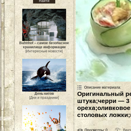
Bahnhof – самое безопасное
хранилище информации
[Интересные новости]
Описание материала
:
Оригинальный ре
День китов
[Дни и праздники]
штука;черри — 3
ореха;оливковое
столовых ложки;м
Просмотры
: 0
Вкус