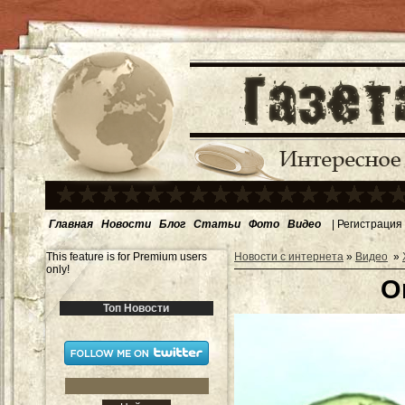
Главная
Новости
Блог
Статьи
Фото
Видео
|
Регистрация
This feature is for Premium users
Новости с интернета
»
Видео
»
only!
О
Топ Новости