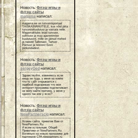
Новость:
Флэш игры и
флэш сайты
magama
написал:
magama.ee on tutvumisportaal
TÄISKASVANUTELE, kus võid jätta
tutvumiskuulutusi ja vastata neile.
Magamaklubis leiad tutvuse,
suhtluse ja muu ajaveetmise
kuulutused, mille on jätnud mehed
ja naised Tallinnast, Tartust ,
Pärnust ja teistest Eesti
piirkondadest.
Новость:
Флэш игры и
флэш сайты
sergeyGed
написал:
Здравствуйте, извиняюсь если
пишу не туда, у меня на компе
что-то сайт открывается с
ошибкой подозреваю что моя
интернет-программа подглючивает
не могу найти причину, у меня у
одного так или у всех?
Новость:
Флэш игры и
флэш сайты
NewPartnerscig
написал:
Хозяин сайта, приветик Вам от
NewPartners.Ru
И всем остальным, Общий
Приветики от NewPartners.Ru
Взгляньте на новую программу для
партнеров СРА newpartners.ru