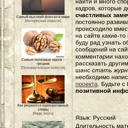
найти и много сп
кадров, которые 
счастливых зам
Самый высокий фонтан в мире
постоянно развива
[Интересные новости]
происходило вмес
на сайте какие-то
буду рад узнать о
сообщений на сай
комментарии нахо
Самые полезные орехи –
рассказать другим
грецкие
[Познавательные новости]
шанс
стать журн
необходимо напи
проекта
. Будьте 
позитивной инф
Как решаются корпоративные
споры
[Надо знать]
Язык
: Русский
Длительность мат