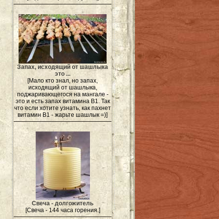
Запах, исходящий от шашлыка
это ...
[Мало кто знал, но запах,
исходящий от шашлыка,
поджаривающегося на мангале -
это и есть запах витамина В1. Так
что если хотите узнать, как пахнет
витамин B1 - жарьте шашлык =)]
Свеча - долгожитель
[Свеча - 144 часа горения.]