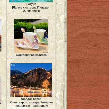
Лагуна
[Лагуна у острова Палаван,
Филиппины]
Фарфоровая красота
городок Котор
[Огни старого городка Котор на
побережье Черногории]