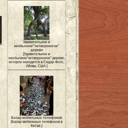
Удивительное и
необычное"четвероногое"
дерево
[Удивительное и
необычное"четвероногое" дерево,
которое находится в Сидар-Фолс,
Айова, США.]
Базар мобильных телефонов
[Базар мобильных телефонов в
Китае.]