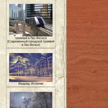
трамвай в Лас-Вегасе
[Современный городской трамвай
в Лас-Вегасе]
Мадрид, Испания