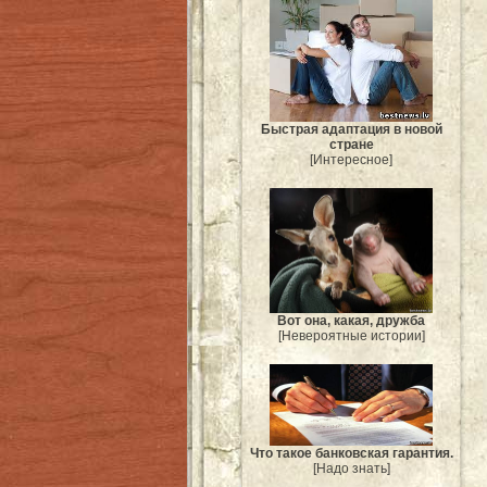
Быстрая адаптация в новой
стране
[Интересное]
Вот она, какая, дружба
[Невероятные истории]
Что такое банковская гарантия.
[Надо знать]