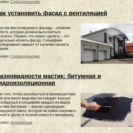
здел:
Строительство
ак установить фасад с вентиляцией
онтаж вентилируемого фасада – сложная
бота, которая должна выполняться
этапно. Первое, что нужно сделать – это
щательно изучить фасад. Специфика
следования зависит от наличия проекта
ания.
здел:
Строительство
азновидности мастик: битумная и
идроизоляционная
я того, чтобы разобраться в преимуществах
го или иного вида мастик следует хорошо
зобраться в специфике каждого из видов.
стика битумная – черная однородная
жущаяся смесь, которую не нужно нагревать.
найте далее в полной новости к материалу.
здел:
Интересное