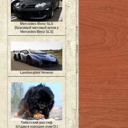
Mercedes-Benz SLS
[Красивый матовый кузов у
Mercedes-Benz SLS]
Lamborghini Veneno
Тибетский мастиф
[отдам в хорошие руки D;]