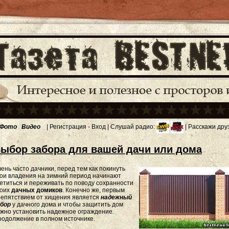
Фото
Видео
|
Регистрация
-
Вход
| Слушай радио:
| Расскажи дру
ыбор забора для вашей дачи или дома
ень часто дачники, перед тем как покинуть
ои владения на зимний период начинают
етиться и переживать по поводу сохранности
воих
дачных домиков
. Конечно же, первым
репятствием от хищения является
надежный
абор
у дачного дома и чтобы защитить дом
жно установить надежное ограждение.
одолжение в полном источнике.