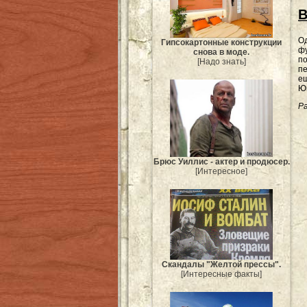
В
Од
Гипсокартонные конструкции
фу
снова в моде.
по
[Надо знать]
пе
ещ
Ю
Ра
Брюс Уиллис - актер и продюсер.
[Интересное]
Скандалы "Желтой прессы".
[Интересные факты]