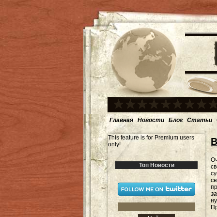
Главная
Новости
Блог
Статьи
This feature is for Premium users
В
only!
Оч
Топ Новости
св
су
с
п
з
ну
Пр