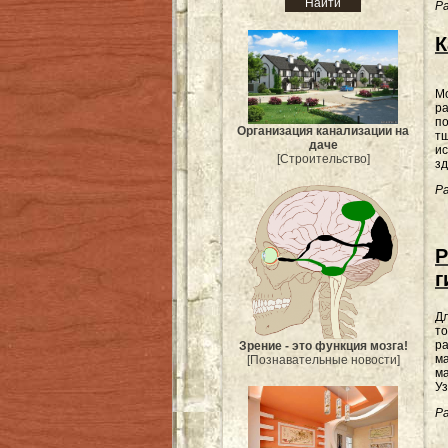
Ра
К
М
ра
по
Организация канализации на
т
даче
ис
[Строительство]
зд
Ра
Р
г
Дл
то
ра
Зрение - это функция мозга!
ма
[Познавательные новости]
ма
Уз
Ра