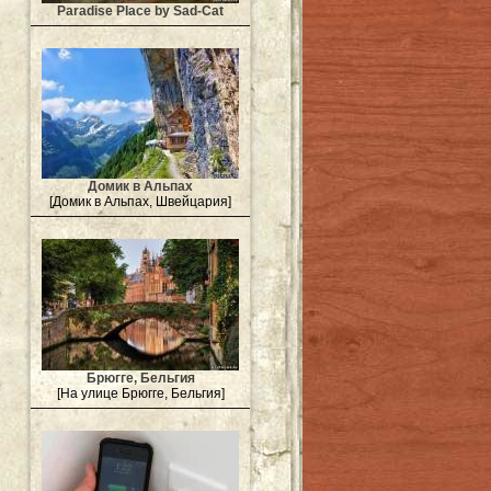
Paradise Place by Sad-Cat
Домик в Альпах
[Домик в Альпах, Швейцария]
Брюгге, Бельгия
[На улице Брюгге, Бельгия]