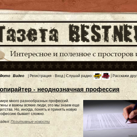
Фото
Видео
|
Регистрация
-
Вход
| Слушай радио:
| Расскажи дру
опирайтер - неоднозначная профессия
мире много разнообразных профессий.
жны и важны всякие люди, это мы знаем еще
детства. Но, иногда, понять и принять новую
рофессию бывает сложно.
здел:
Позитивные новости