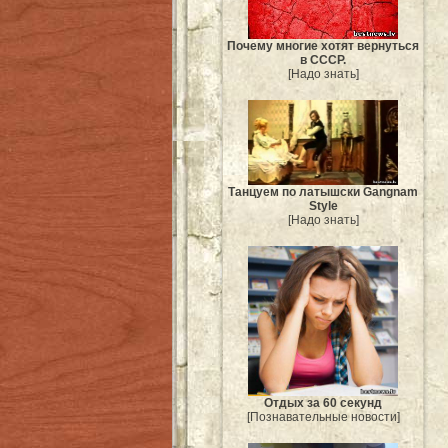
Почему многие хотят вернуться
в СССР.
[Надо знать]
Танцуем по латышски Gangnam
Style
[Надо знать]
Отдых за 60 секунд
[Познавательные новости]