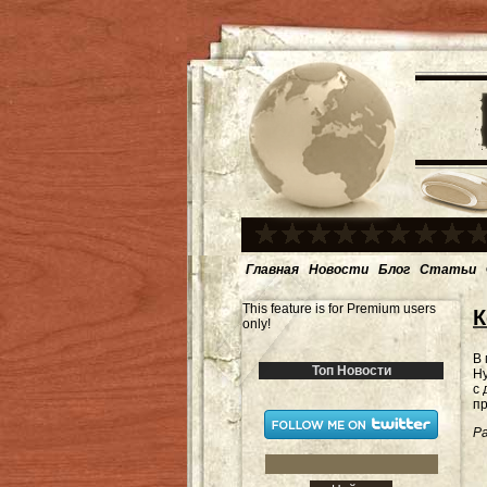
Главная
Новости
Блог
Статьи
This feature is for Premium users
К
only!
В 
Топ Новости
Ну
с 
п
Ра