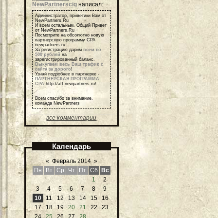
NewPartnerscig
написал:
Администратор, приветики Вам от
NewPartners.Ru
И всем остальным, Общий Привет
от NewPartners.Ru
Посмотрите на обсолютно новую
партнерскую программу СРА
newpartners.ru
За регистрацию дарим
всем по
500 рублей
на
зарегистрированный баланс.
Выкупаем весь Ваш трафик с
сайта за дорого
!
Узнай подробнее в партнерке -
ПАРТНЕРСКАЯ ПРОГРАММА
СРА
http://aff.newpartners.ru/
Всем спасибо за внимание,
команда NewPartners
все комментарии
Календарь
«
Февраль 2014
»
Пн
Вт
Ср
Чт
Пт
Сб
Вс
1
2
3
4
5
6
7
8
9
10
11
12
13
14
15
16
17
18
19
20
21
22
23
24
25
26
27
28