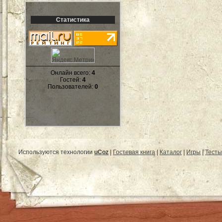
Статистика
Онлайн всего:
4
Гостей:
4
Пользователей:
0
Используются технологии
uCoz
|
Гостевая книга
|
Каталог
|
Игры
|
Тесты