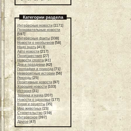
Категории раздела
Интересные новости
[1171]
Познавательные новости
[597]
Интересные факты
[338]
Новости о необычном
[58]
Надо знать
[413]
Авто новости
[217]
Происшествия
[27]
Новости спорта
[41]
Дни и праздники
[42]
География и природа
[71]
Невероятные истории
[56]
Рекорды
[25]
Позитивные новости
[97]
Хорошие новости
[103]
История
[31]
Техника и наука
[207]
Новости о здоровье
[177]
Кухня и рецепты
[35]
Мир животных
[15]
Строительство
[159]
Интересное
[397]
Другое
[47]