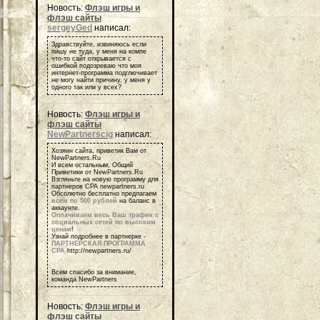
Новость:
Флэш игры и
флэш сайты
sergeyGed
написал:
Здравствуйте, извиняюсь если
пишу не туда, у меня на компе
что-то сайт открывается с
ошибкой подозреваю что моя
интернет-программа подглючивает
не могу найти причину, у меня у
одного так или у всех?
Новость:
Флэш игры и
флэш сайты
NewPartnerscig
написал:
Хозяин сайта, приветик Вам от
NewPartners.Ru
И всем остальным, Общий
Приветики от NewPartners.Ru
Взгляньте на новую программу для
партнеров СРА newpartners.ru
Обсолютно бесплатно предлагаем
всем по 500 рублей
на баланс в
аккаунте.
Оплачиваем весь Ваш трафик с
социальных сетей по высоким
ценам
!
Узнай подробнее в партнерке -
ПАРТНЕРСКАЯ ПРОГРАММА
СРА
http://newpartners.ru/
Всем спасибо за внимание,
команда NewPartners
Новость:
Флэш игры и
флэш сайты