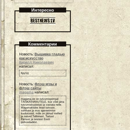
Интересно
Комментарии
Новость:
Вышивка гладью
как искусство
Кирилл Николаевич
написал:
Круто)
Новость:
Флэш игры и
флэш сайты
magama
написал:
magama.ee on tutvumisportaal
TÄISKASVANUTELE, kus võid jätta
tutvumiskuulutusi ja vastata neile.
Magamaklubis leiad tutvuse,
suhtluse ja muu ajaveetmise
kuulutused, mille on jätnud mehed
ja naised Tallinnast, Tartust ,
Pärnust ja teistest Eesti
piirkondadest.