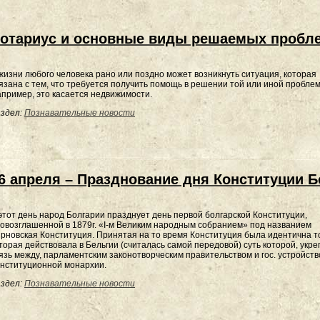
отариус и основные виды решаемых пробл
жизни любого человека рано или поздно может возникнуть ситуация, которая
язана с тем, что требуется получить помощь в решении той или иной пробле
пример, это касается недвижимости.
здел:
Познавательные новости
6 апреля – Празднование дня Конституции Б
этот день народ Болгарии празднует день первой болгарской Конституции,
овозглашенной в 1879г. «I-м Великим народным собранием» под названием
рновская Конституция. Принятая на то время Конституция была идентична т
торая действовала в Бельгии (считалась самой передовой) суть которой, укре
язь между, парламентским законотворческим правительством и гос. устройст
нституционной монархии.
здел:
Познавательные новости