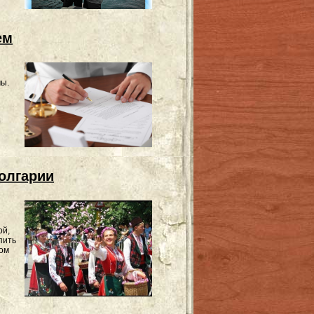
ем
мы.
олгарии
ой,
пить
вом