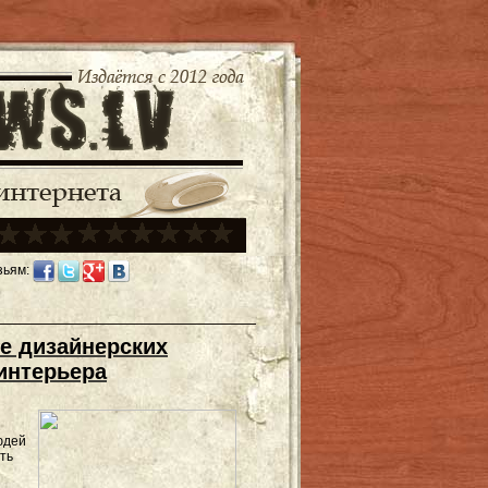
зьям:
е дизайнерских
интерьера
юдей
ть