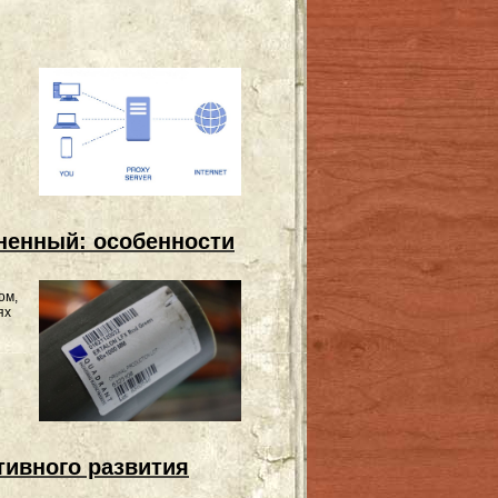
ненный: особенности
ом,
ях
тивного развития