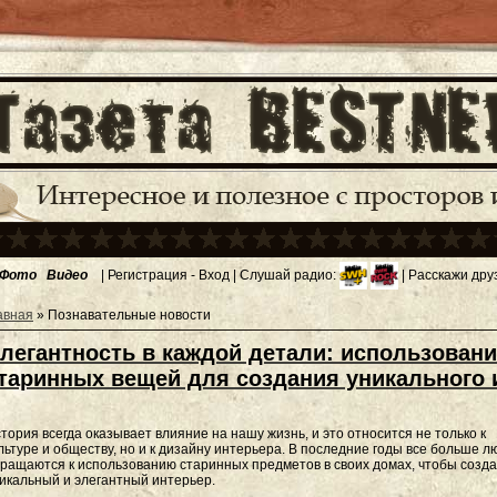
Фото
Видео
|
Регистрация
-
Вход
| Слушай радио:
| Расскажи дру
авная
»
Познавательные новости
легантность в каждой детали: использовани
таринных вещей для создания уникального 
тория всегда оказывает влияние на нашу жизнь, и это относится не только к
льтуре и обществу, но и к дизайну интерьера. В последние годы все больше л
ращаются к использованию старинных предметов в своих домах, чтобы созда
икальный и элегантный интерьер.