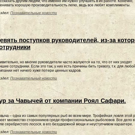
ссказать другим людям, что именно им нужно улучшить в их работе. Конечно,
енивать хорошую производительность легко, ведь все любят комплименты.
здел:
Познавательные новости
евять поступков руководителей, из-за кото
отрудники
ивительно, но многие руководители часто жалуются на то, что от них уходят
чшие сотрудники. Если это так, у них есть причины бить тревогу, т.к. для любо
мпании нет ничего хуже потери ценных кадров.
здел:
Познавательные новости
ур за Чавычей от компании Роял Сафари.
выча – одна из самых популярных рыб во всем мире. Трофейная ловля этой 
еет множество сторонников среди профессиональных рыболовов. Все дело в
ле серебристого лосося, в его безудержной мощи и неуступчивом характере.
здел:
Познавательные новости