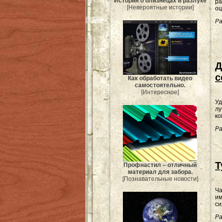
История о близнецах в разлуке
ра
[Невероятные истории]
оц
Ра
Д
с
Как обработать видео
самостоятельно.
[Интересное]
Уд
лу
ко
Ра
Т
Профнастил – отличный
материал для забора.
[Познавательные новости]
Ча
им
си
Ра