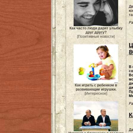
Дв
ко
та
Ра
Как часто люди дарят улыбку
друг другу?
[Позитивные новости]
Ц
8
В 
со
Вс
мо
дн
Как играть с ребенком в
ди
развивающие игрушки.
Пр
[Интересное]
Ме
Ра
К
Да