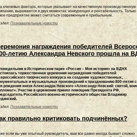
а ключевых фактора, которые указывают на качественную производственную
мпанию, выражаются в двух моментах: конкуренция и рентабельность. Только
кое предприятие может считаться современным и прибыльным.
здел:
Познавательные новости
еремония награждения победителей Всеросс
00-летию Александра Невского прошла на 
понедельник в Историческом парке «Россия – Моя история» на ВДНХ
стоялась торжественная церемония награждения победителей
ероссийского творческого конкурса на создание художественных,
нументальных и музыкальных произведений к празднованию 800-летия с
я рождения князя Александра Невского «Александр Невский: святой, воин
пломат». Участие в церемонии принял помощник Президента РФ,
едседатель Российского военно-исторического общества Владимир
динский.
здел:
Познавательные новости
ак правильно критиковать подчинённых?
же если вы уже опытный руководитель, вам все равно иногда бывает сложно