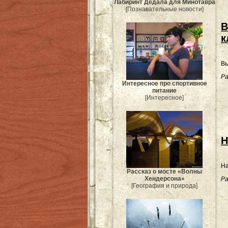
Лабиринт Дедала для Минотавра
[Познавательные новости]
В
к
Вы
Ра
Интересное про спортивное
питание
[Интересное]
Н
На
Рассказ о мосте «Волны
Хендерсона»
Ра
[География и природа]