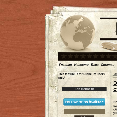
Главная
Новости
Блог
Статьи
This feature is for Premium users
Гл
only!
Э
с
Топ Новости
Ис
ку
об
ун