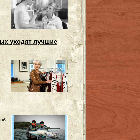
рых уходят лучшие
й
рыба