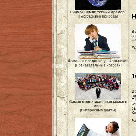
Снимок Земли “синий мрамор”
Н
[География и природа]
В 
св
На
Ра
Домашнее задание у школьников
[Познавательные новости]
1
В 
пр
Ты
Самая многочисленная семья в
ко
мире
св
[Интересные факты]
Ко
Ра