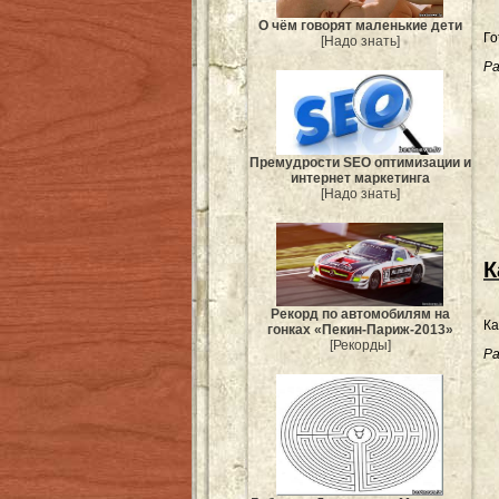
О чём говорят маленькие дети
Го
[Надо знать]
Ра
Премудрости SEO оптимизации и
интернет маркетинга
[Надо знать]
К
Рекорд по автомобилям на
гонках «Пекин-Париж-2013»
[Рекорды]
Ра