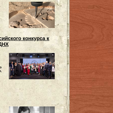
ийского конкурса к
ВДНХ
о
,