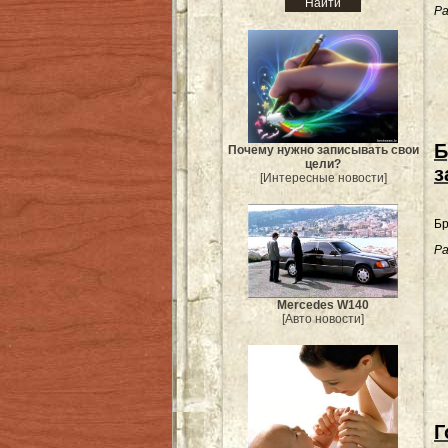
Ра
Б
Почему нужно записывать свои
цели?
з
[Интересные новости]
Бр
Ра
Mercedes W140
[Авто новости]
Г