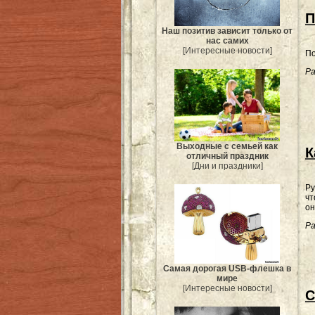
П
Наш позитив зависит только от
нас самих
[Интересные новости]
По
Ра
Выходные с семьей как
К
отличный праздник
[Дни и праздники]
Ру
чт
он
Ра
Самая дорогая USB-флешка в
мире
[Интересные новости]
С