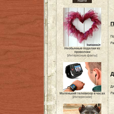
П
Пр
Ра
Необычные поделки из
проволоки
[Интересные факты]
Д
Дл
Ра
Маленький телевизор в часах
[Интересное]