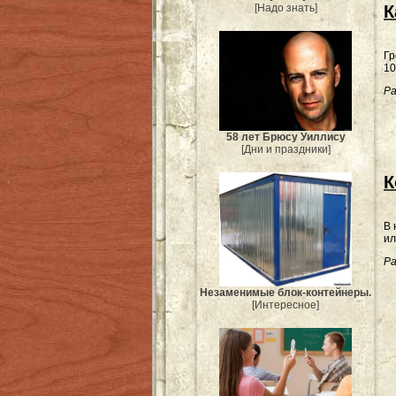
К
[Надо знать]
Гр
10
Ра
58 лет Брюсу Уиллису
[Дни и праздники]
К
В 
ил
Ра
Незаменимые блок-контейнеры.
[Интересное]