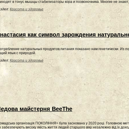
иходят в тонус мышцы стабилизаторы кора и позвоночника. Многие не знают,
здел:
Красота и здоровье
настасия как символ зарождения натуральн
отребление натуральных продуктов питания показано нам генетически. Из п
щий язык с природой.
здел:
Красота и здоровье
едова майстерня BeeThe
омадська організація ПОКОЛІННЯ+ була заснована у 2020 році. Головною метою 
 забезпечують високу якість життя людей старшого віку незалежно від їх доході