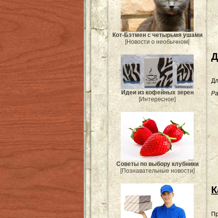
Кот-Бэтмен с четырьмя ушами
[Новости о необычном]
Д
Дл
Идеи из кофейных зерен
Ра
[Интересное]
Советы по выбору клубники
[Познавательные новости]
К
Пр