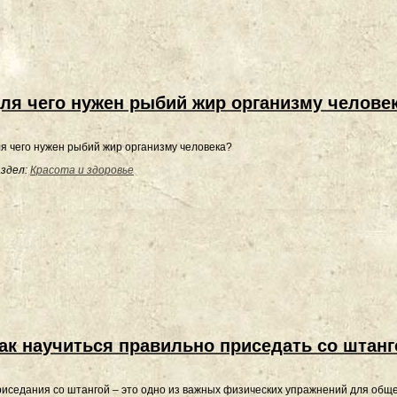
ля чего нужен рыбий жир организму челове
я чего нужен рыбий жир организму человека?
здел:
Красота и здоровье
ак научиться правильно приседать со штанг
иседания со штангой – это одно из важных физических упражнений для общег