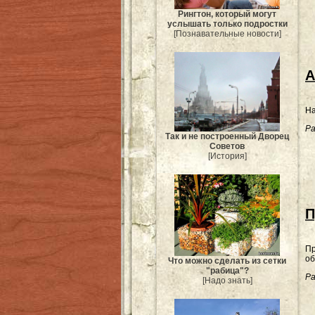
Рингтон, который могут
услышать только подростки
[Познавательные новости]
А
На
Ра
Так и не построенный Дворец
Советов
[История]
П
Пр
об
Что можно сделать из сетки
"рабица"?
Ра
[Надо знать]