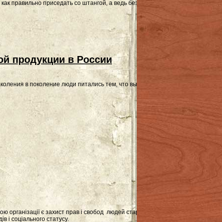
 как правильно приседать со штангой, а ведь без этого упражнения невозмож
ой продукции в России
околения в поколение люди питались тем, что вырастили своими руками, соб
організації є захист прав і свобод людей старшого покоління, а також створен
в і соціального статусу.