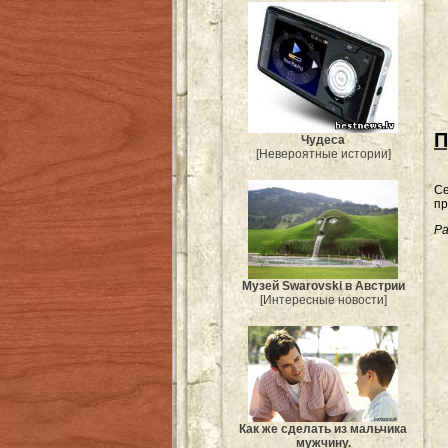
П
Чудеса
[Невероятные истории]
Се
пр
Ра
Музей Swarovski в Австрии
[Интересные новости]
Как же сделать из мальчика
мужчину.