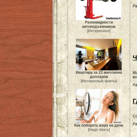
Ра
Разновидности
автоподъемников.
[Интересное]
Ч
Квартира за 22 миллиона
Ма
долларов
во
[Интересные факты]
Ра
Г
Со
Ра
Как побороть жару на даче
[Надо знать]