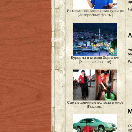
пр
Ра
История возникновения курьера
[Интересные факты]
А
Уп
об
Курорты в стране Хорватия
Ра
[Хорошие новости]
Самые длинные волосы в мире
[Рекорды]
М
Гр
що