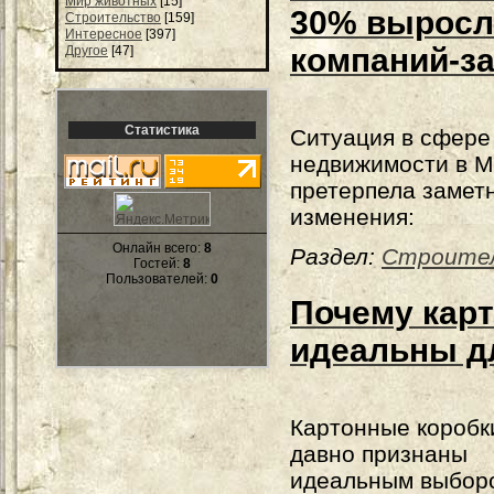
Мир животных
[15]
30% выросл
Строительство
[159]
Интересное
[397]
компаний-з
Другое
[47]
Статистика
Ситуация в сфере
недвижимости в М
претерпела замет
изменения:
Онлайн всего:
8
Раздел:
Строите
Гостей:
8
Пользователей:
0
Почему кар
идеальны д
Картонные коробк
давно признаны
идеальным выбор