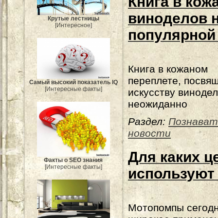
Книга в кож
виноделов 
Крутые лестницы
[Интересное]
популярной
Книга в кожаном
переплете, посвя
Самый высокий показатель IQ
[Интересные факты]
искусству винодел
неожиданно
Раздел:
Познават
новости
Для каких ц
Факты о SEO знания
[Интересные факты]
используют
Мотопомпы сегод