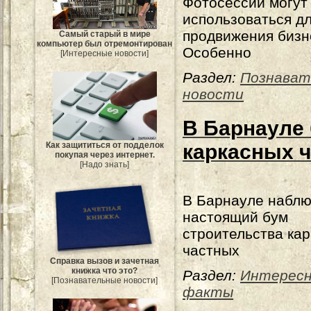
Фотосессии могут
использоваться д
продвижения бизн
Самый старый в мире
компьютер был отремонтирован
Особенно
[Интересные новости]
Раздел:
Познават
новости
В Барнауле
Как защититься от подделок
каркасных 
покупая через интернет.
[Надо знать]
В Барнауле наблю
настоящий бум
строительства ка
частных
Справка вызов и зачетная
книжка что это?
Раздел:
Интерес
[Познавательные новости]
факты