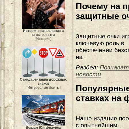
Почему на 
защитные о
История православия и
католичества
Защитные очки иг
[История]
ключевую роль в
обеспечении безо
на
Раздел:
Познават
новости
Стандартизация дорожных
знаков
Популярные
[Интересные факты]
ставках на 
Наше издание по
с опытнейшим
Вокзал Юнгфрауйох