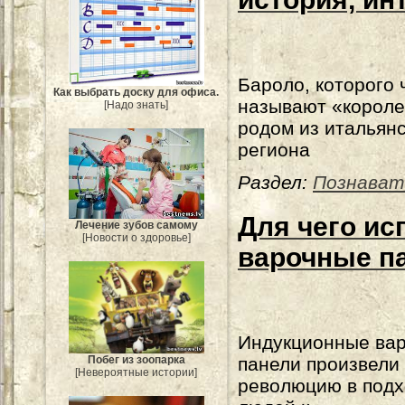
Бароло, которого 
Как выбрать доску для офиса.
называют «короле
[Надо знать]
родом из итальянс
региона
Раздел:
Познават
Для чего ис
Лечение зубов самому
[Новости о здоровье]
варочные п
Индукционные ва
Побег из зоопарка
панели произвели
[Невероятные истории]
революцию в под