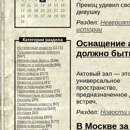
Прекоц удивил св
10
11
12
13
14
15
16
девушку
17
18
19
20
21
22
23
24
25
26
27
28
29
30
Раздел:
Невероя
31
истории
Категории раздела
Оснащение а
Интересные новости
[1171]
должно быт
Познавательные новости
[597]
Интересные факты
[338]
Новости о необычном
[58]
Надо знать
[413]
Актовый зал — эт
Авто новости
[217]
Происшествия
[27]
универсальное
Новости спорта
[41]
пространство,
Дни и праздники
[42]
География и природа
[71]
предназначенное 
Невероятные истории
[56]
Рекорды
[25]
встреч,
Позитивные новости
[97]
Хорошие новости
[103]
Раздел:
Новости 
История
[31]
Техника и наука
[207]
Новости о здоровье
[177]
В Москве за
Кухня и рецепты
[35]