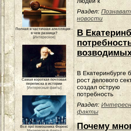
людей к
Раздел:
Познават
новости
Полная и частичная апелляция -
В Екатеринб
в чем разница?
[Интересное]
потребност
возводимых
В Екатеринбурге 
рост делового сек
Самая короткая почтовая
переписка в истории
создал острую
[Интересные факты]
потребность
Раздел:
Интерес
факты
Почему мно
Всё про помошника Форекс
[Интересные факты]