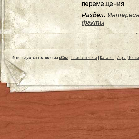
перемещения
Раздел:
Интерес
факты
«
Используются технологии
uCoz
|
Гостевая книга
|
Каталог
|
Игры
|
Тесты