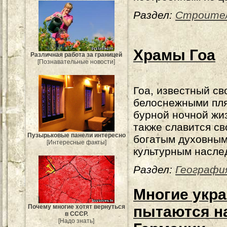
Раздел:
Строите
Храмы Гоа
Различная работа за границей
[Познавательные новости]
Гоа, известный с
белоснежными пл
бурной ночной жи
также славится с
Пузырьковые панели интересно
богатым духовным
[Интересные факты]
культурным насле
Раздел:
Географи
Многие укр
Почему многие хотят вернуться
пытаются на
в СССР.
[Надо знать]