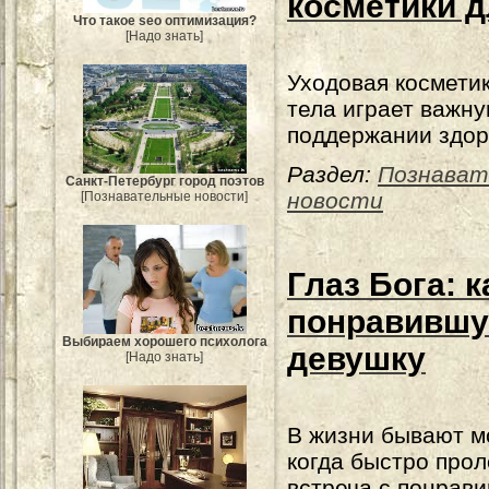
косметики д
Что такое seo оптимизация?
[Надо знать]
Уходовая космети
тела играет важну
поддержании здор
Раздел:
Познават
Санкт-Петербург город поэтов
новости
[Познавательные новости]
Глаз Бога: к
понравившу
Выбираем хорошего психолога
девушку
[Надо знать]
В жизни бывают м
когда быстро про
встреча с понрав