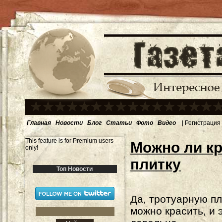
Главная
Новости
Блог
Статьи
Фото
Видео
|
Регистрация
This feature is for Premium users
Можно ли к
only!
плитку
Топ Новости
Да, тротуарную пл
можно красить, и 