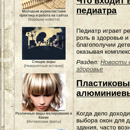
Что входит 
педиатра
Молодым журналистами
практика и работа на сайтах
[Хорошие новости]
Педиатр играет 
роль в здоровье и
благополучии дете
оказывая комплек
Раздел:
Новости 
Спящие воры
[Невероятные истории]
здоровье
Пластиковы
алюминиевы
Когда дело доходи
Различные виды мелирования в
Киеве
выбора окон для 
[Интересные факты]
здания, часто воз