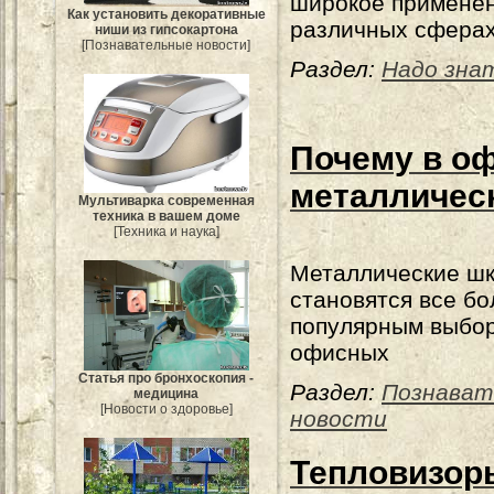
широкое применен
Как установить декоративные
различных сферах
ниши из гипсокартона
[Познавательные новости]
Раздел:
Надо зна
Почему в оф
металличес
Мультиварка современная
техника в вашем доме
[Техника и наука]
Металлические ш
становятся все бо
популярным выбо
офисных
Статья про бронхоскопия -
Раздел:
Познават
медицина
[Новости о здоровье]
новости
Тепловизор