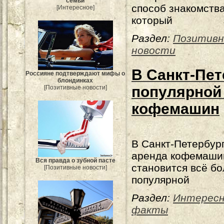
семьи
способ знакомства
[Интересное]
который
Раздел:
Позитив
новости
В Санкт-Пет
Россияне подтверждают мифы о
блондинках
популярной
[Позитивные новости]
кофемашин
В Санкт-Петербур
аренда кофемаши
Вся правда о зубной пасте
становится всё б
[Позитивные новости]
популярной
Раздел:
Интерес
факты