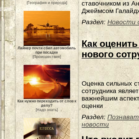
ставочником из А
[География и природа]
Джеймсом Галайд
Раздел:
Новости 
Как оценит
Лайнер почти сбил автомобиль
нового сотр
при посадке
[Происшествия]
Оценка сильных с
сотрудника являет
важнейшим аспек
Как нужно переходить от слов к
оценки
делу?
[Надо знать]
Раздел:
Познават
новости