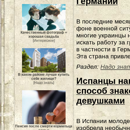
Германии
В последние меся
фоне военной сит
Качественный фотограф =
многие украинцы 
хорошая свадьба
[Интересное]
искать работу за 
в частности в Гер
Эта страна привл
Раздел:
Надо зна
В каком районе лучше купить
Испанцы н
себе жилище?
[Надо знать]
способ знак
девушками
В Испании молод
Пенсия после смерти кормильца
изобрела необыч