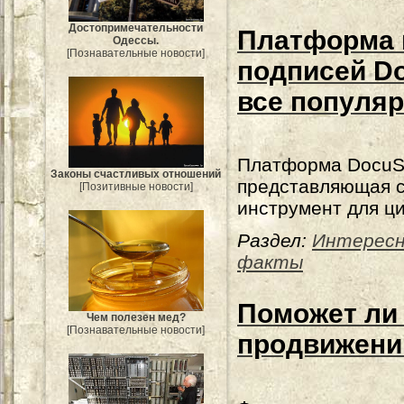
Достопримечательности
Платформа
Одессы.
[Познавательные новости]
подписей Do
все популя
Платформа DocuS
Законы счастливых отношений
представляющая 
[Позитивные новости]
инструмент для ц
Раздел:
Интерес
факты
Поможет ли
Чем полезен мед?
[Познавательные новости]
продвижени