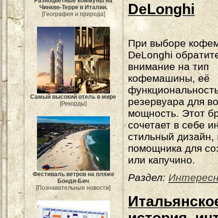
Разноцветные коммуны на
DeLonghi
Чинкве-Терре в Италии.
[География и природа]
При выборе кофе
DeLonghi обратит
внимание на тип
кофемашины, её
функциональность
Самый высокий отель в мире
резервуара для в
[Рекорды]
мощность. Этот б
сочетает в себе 
стильный дизайн,
помощника для со
или капучино.
Фестиваль ветров на пляже
Раздел:
Интересн
Бонди-Бич
[Познавательные новости]
Итальянское
история, и