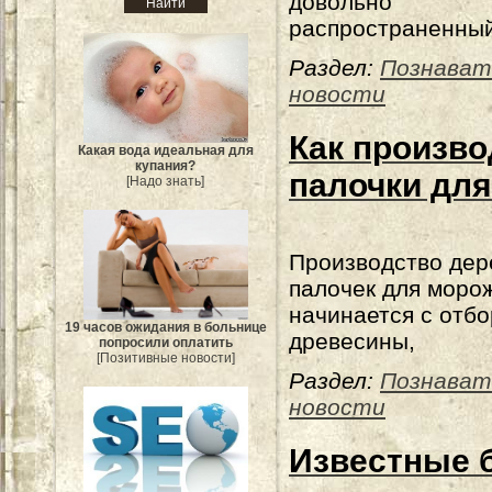
довольно
распространенны
Раздел:
Познават
новости
Как произв
Какая вода идеальная для
купания?
палочки дл
[Надо знать]
Производство де
палочек для моро
начинается с отбо
19 часов ожидания в больнице
древесины,
попросили оплатить
[Позитивные новости]
Раздел:
Познават
новости
Известные 