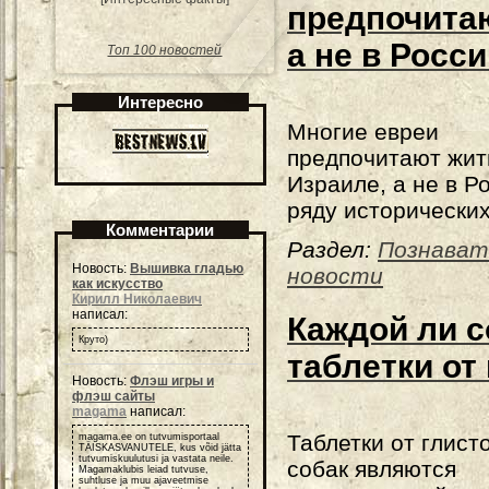
предпочитаю
а не в Росс
Топ 100 новостей
Интересно
Многие евреи
предпочитают жит
Израиле, а не в Р
ряду исторических
Комментарии
Раздел:
Познават
Новость:
Вышивка гладью
новости
как искусство
Кирилл Николаевич
написал:
Каждой ли 
Круто)
таблетки от
Новость:
Флэш игры и
флэш сайты
magama
написал:
Таблетки от глист
magama.ee on tutvumisportaal
TÄISKASVANUTELE, kus võid jätta
tutvumiskuulutusi ja vastata neile.
собак являются
Magamaklubis leiad tutvuse,
suhtluse ja muu ajaveetmise