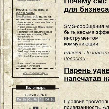
Почему смс
команда NewPartners
для бизнеса
Новость:
Флэш игры и
флэш сайты
NewPartnerscig
написал:
Администратор, приветики Вам от
SMS-сообщения м
NewPartners.Ru
И всем остальным, Общий Привет
от NewPartners.Ru
быть весьма эфф
Посмотрите на обсолютно новую
партнерскую программу СРА
инструментом
newpartners.ru
За регистрацию дарим
всем по
500 рублей
на
коммуникации
зарегистрированный баланс.
Выкупаем весь Ваш трафик с
сайта за дорого
!
Раздел:
Познават
Узнай подробнее в партнерке -
ПАРТНЕРСКАЯ ПРОГРАММА
СРА
http://aff.newpartners.ru/
новости
Всем спасибо за внимание,
команда NewPartners
Парень удив
все комментарии
напечатав н
Календарь
«
Август 2026
»
Пн
Вт
Ср
Чт
Пт
Сб
Вс
Проявив трогател
1
2
привязанность, А
3
4
5
6
7
8
9