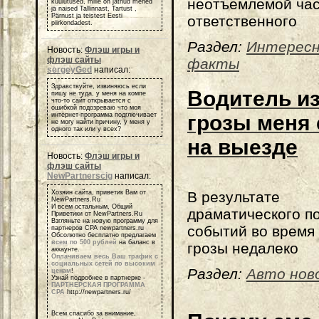
неотъемлемой ча
kuulutused, mille on jätnud mehed
ja naised Tallinnast, Tartust ,
Pärnust ja teistest Eesti
ответственного
piirkondadest.
Раздел:
Интерес
Новость:
Флэш игры и
флэш сайты
факты
sergeyGed
написал:
Здравствуйте, извиняюсь если
Водитель и
пишу не туда, у меня на компе
что-то сайт открывается с
ошибкой подозреваю что моя
грозы меня
интернет-программа подглючивает
не могу найти причину, у меня у
одного так или у всех?
на выезде
Новость:
Флэш игры и
флэш сайты
NewPartnerscig
написал:
В результате
Хозяин сайта, приветик Вам от
NewPartners.Ru
И всем остальным, Общий
драматического п
Приветики от NewPartners.Ru
Взгляньте на новую программу для
событий во время
партнеров СРА newpartners.ru
Обсолютно бесплатно предлагаем
всем по 500 рублей
на баланс в
грозы недалеко
аккаунте.
Оплачиваем весь Ваш трафик с
социальных сетей по высоким
Раздел:
Авто нов
ценам
!
Узнай подробнее в партнерке -
ПАРТНЕРСКАЯ ПРОГРАММА
СРА
http://newpartners.ru/
Всем спасибо за внимание,