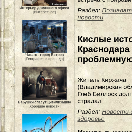
Интерьер домашнего офиса
Раздел:
Познават
[Интересное]
новости
Кислые исто
Краснодара
Чикаго - город Ветров
проблемную
[География и природа]
Житель Киржача
(Владимирская об
Глеб Биллоск дол
страдал
Бабушки спасут цивилизацию
[Хорошие новости]
Раздел:
Новости 
здоровье