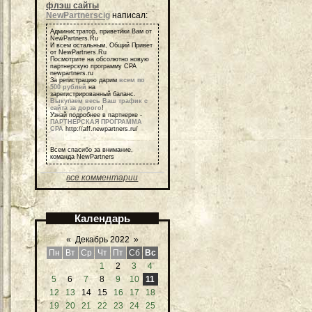
флэш сайты
NewPartnerscig
написал:
Администратор, приветики Вам от
NewPartners.Ru
И всем остальным, Общий Привет
от NewPartners.Ru
Посмотрите на обсолютно новую
партнерскую программу СРА
newpartners.ru
За регистрацию дарим
всем по
500 рублей
на
зарегистрированный баланс.
Выкупаем весь Ваш трафик с
сайта за дорого
!
Узнай подробнее в партнерке -
ПАРТНЕРСКАЯ ПРОГРАММА
СРА
http://aff.newpartners.ru/
Всем спасибо за внимание,
команда NewPartners
все комментарии
Календарь
«
Декабрь 2022
»
Пн
Вт
Ср
Чт
Пт
Сб
Вс
1
2
3
4
5
6
7
8
9
10
11
12
13
14
15
16
17
18
19
20
21
22
23
24
25