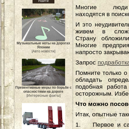
Многие люди
находятся в поиск
И это неудивител
живем в слож
Страну обложили
Музыкальные ноты на дорогах
Многие предприя
Японии
напросто закрыва
[Авто новости]
Запрос
подработка
Помните только о
обладать опреде
подобная работа
Превентивные меры по борьбе с
опасностями на дороге
осторожным. Избе
[Интересные факты]
Что можно посов
Итак, опытные та
1. Первое и сам