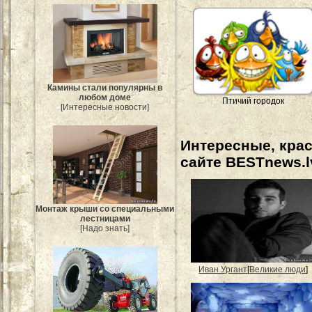
Камины стали популярны в
любом доме
Птичий городок
[Интересные новости]
Интересные, кра
сайте BESTnews.l
Монтаж крыши со специальными
лестницами
[Надо знать]
Иван Ургант
[
Великие люди
]