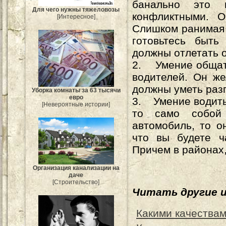
банально это 
Для чего нужны тяжеловозы
конфликтными. О
[Интересное]
Слишком ранимая 
готовьтесь быть
должны отлетать о
2. Умение общать
водителей. Он же
должны уметь раз
Уборка комнаты за 63 тысячи
евро
3. Умение водить 
[Невероятные истории]
то само собой
автомобиль, то о
что вы будете ч
Причем в районах,
Организация канализации на
даче
[Строительство]
Читать другие 
Какими качествам