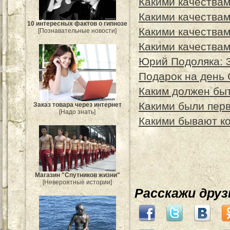
Какими качества
Какими качества
10 интересных фактов о гипнозе
Какими качества
[Познавательные новости]
Какими качествам
Юрий Подоляка: 3
Подарок на день
Каким должен бы
Какими были перв
Заказ товара через интернет
[Надо знать]
Какими бывают к
Магазин "Спутников жизни"
[Невероятные истории]
Расскажи дру