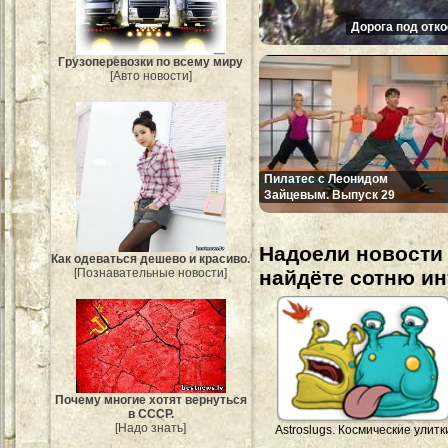
Дорога под отко
Грузоперевозки по всему миру
[Авто новости]
Пилатес с Леонидом
Зайцевым. Выпуск 29
Надоели новости 
Как одеваться дешево и красиво.
найдёте сотню и
[Познавательные новости]
Почему многие хотят вернуться
в СССР.
[Надо знать]
Astroslugs. Космические улитк