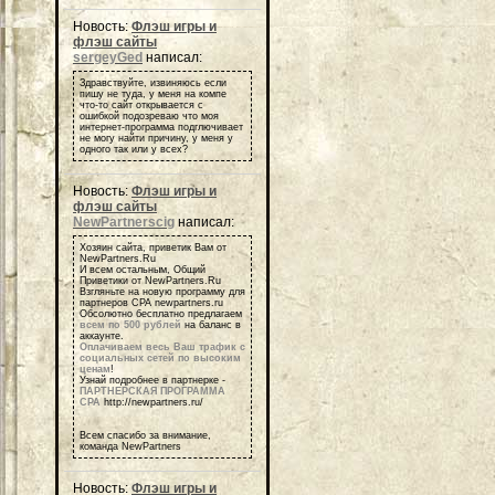
Новость:
Флэш игры и
флэш сайты
sergeyGed
написал:
Здравствуйте, извиняюсь если
пишу не туда, у меня на компе
что-то сайт открывается с
ошибкой подозреваю что моя
интернет-программа подглючивает
не могу найти причину, у меня у
одного так или у всех?
Новость:
Флэш игры и
флэш сайты
NewPartnerscig
написал:
Хозяин сайта, приветик Вам от
NewPartners.Ru
И всем остальным, Общий
Приветики от NewPartners.Ru
Взгляньте на новую программу для
партнеров СРА newpartners.ru
Обсолютно бесплатно предлагаем
всем по 500 рублей
на баланс в
аккаунте.
Оплачиваем весь Ваш трафик с
социальных сетей по высоким
ценам
!
Узнай подробнее в партнерке -
ПАРТНЕРСКАЯ ПРОГРАММА
СРА
http://newpartners.ru/
Всем спасибо за внимание,
команда NewPartners
Новость:
Флэш игры и