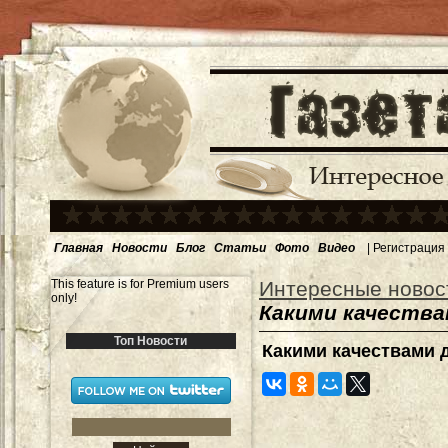
Главная
Новости
Блог
Статьи
Фото
Видео
|
Регистрация
This feature is for Premium users
Интересные новос
only!
Какими качеств
Топ Новости
Какими качествами 