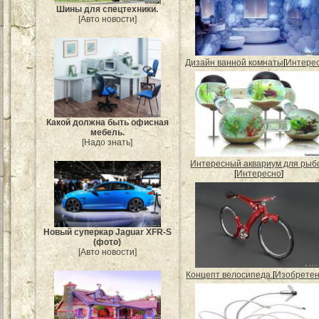
Шины для спецтехники.
[Авто новости]
Дизайн ванной комнаты
[
Интере
Какой должна быть офисная
мебель.
[Надо знать]
Интересный аквариум для рыбо
[
Интересно
]
Новый суперкар Jaguar XFR-S
(фото)
[Авто новости]
Концепт велосипеда.
[
Изобрете