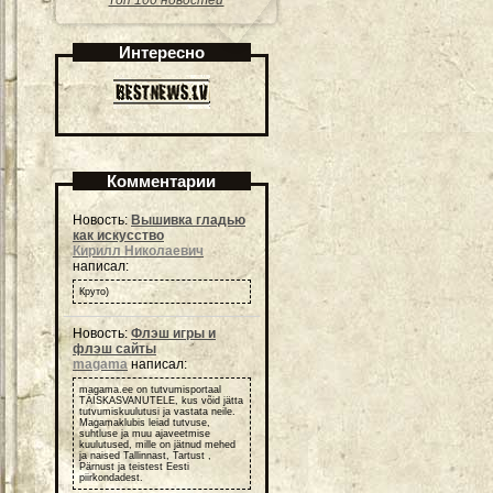
Топ 100 новостей
Интересно
Комментарии
Новость:
Вышивка гладью
как искусство
Кирилл Николаевич
написал:
Круто)
Новость:
Флэш игры и
флэш сайты
magama
написал:
magama.ee on tutvumisportaal
TÄISKASVANUTELE, kus võid jätta
tutvumiskuulutusi ja vastata neile.
Magamaklubis leiad tutvuse,
suhtluse ja muu ajaveetmise
kuulutused, mille on jätnud mehed
ja naised Tallinnast, Tartust ,
Pärnust ja teistest Eesti
piirkondadest.