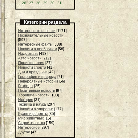
26
27
28
29
30
31
Категории раздела
Интересные новости
[1171]
Познавательные новости
[597]
Интересные факты
[338]
Новости о необычном
[58]
Надо знать
[413]
Авто новости
[217]
Происшествия
[27]
Новости спорта
[41]
Дни и праздники
[42]
География и природа
[71]
Невероятные истории
[56]
Рекорды
[25]
Позитивные новости
[97]
Хорошие новости
[103]
История
[31]
Техника и наука
[207]
Новости о здоровье
[177]
Кухня и рецепты
[35]
Мир животных
[15]
Строительство
[159]
Интересное
[397]
Другое
[47]