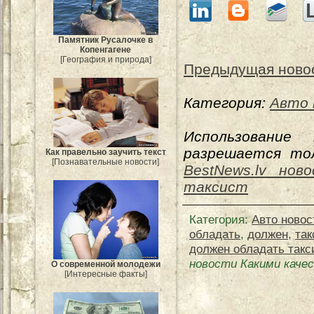
Памятник Русалочке в
Копенгагене
[География и природа]
Предыдущая ново
Категория:
Авто 
Использование
разрешается тол
Как правельно заучить текст
[Познавательные новости]
BestNews.lv нов
таксист
Категория
:
Авто новос
обладать
,
должен
,
так
должен обладать такс
новости Какими каче
О современной молодежи
[Интересные факты]