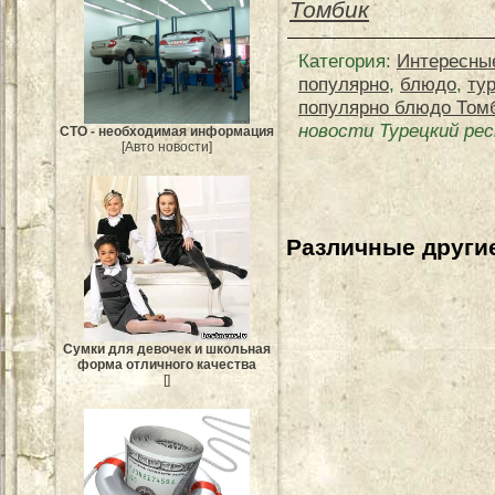
Томбик
Категория
:
Интересны
популярно
,
блюдо
,
ту
популярно блюдо Том
новости Турецкий ре
СТО - необходимая информация
[Авто новости]
Различные другие
Сумки для девочек и школьная
форма отличного качества
[]