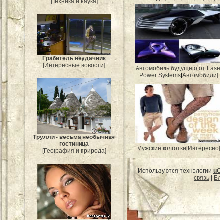
[Техника и наука]
Грабитель неудачник
[Интересные новости]
Автомобиль будущего от Lase
Power Systems
[
Автомобили
]
Трулли - весьма необычная
гостиница
Мужские колготки
[
Интересно
[География и природа]
Используются технологии
u
связь
|
Бл