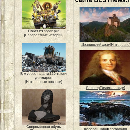
Побег из зоопарка
[Невероятные истории]
Шоанинский храм
[
Интересно
В мусоре нашли 120 тысяч
долларов
[Интересные новости]
Вольтер
[
Великие люди
]
Современная обувь
Колодец Тора
[
География
]