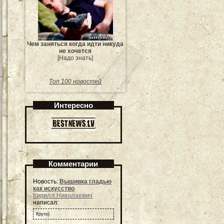
Чем заняться когда идти никуда
не хочется
[Надо знать]
Топ 100 новостей
Интересно
Комментарии
Новость:
Вышивка гладью
как искусство
Кирилл Николаевич
написал:
Круто)