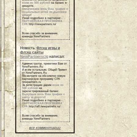
всем по 500 рублей
на баланс в
аккаунте.
Оплачиваем весь Ваш трафик с
социальных сетей по высоким
ценам
!
Узнай подробнее в партнерке -
ПАРТНЕРСКАЯ ПРОГРАММА
СРА
http://newpartners.ru/
Всем спасибо за внимание,
команда NewPartners
Новость:
Флэш игры и
флэш сайты
NewPartnerscig
написал:
Администратор, приветики Вам от
NewPartners.Ru
И всем остальным, Общий Привет
от NewPartners.Ru
Посмотрите на обсолютно новую
партнерскую программу СРА
newpartners.ru
За регистрацию дарим
всем по
500 рублей
на
зарегистрированный баланс.
Выкупаем весь Ваш трафик с
сайта за дорого
!
Узнай подробнее в партнерке -
ПАРТНЕРСКАЯ ПРОГРАММА
СРА
http://aff.newpartners.ru/
Всем спасибо за внимание,
команда NewPartners
все комментарии