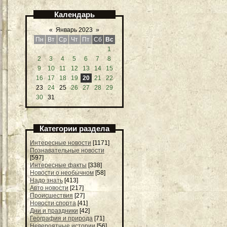
Календарь
«
Январь 2023
»
Пн
Вт
Ср
Чт
Пт
Сб
Вс
1
2
3
4
5
6
7
8
9
10
11
12
13
14
15
16
17
18
19
20
21
22
23
24
25
26
27
28
29
30
31
Категории раздела
Интересные новости
[1171]
Познавательные новости
[597]
Интересные факты
[338]
Новости о необычном
[58]
Надо знать
[413]
Авто новости
[217]
Происшествия
[27]
Новости спорта
[41]
Дни и праздники
[42]
География и природа
[71]
Невероятные истории
[56]