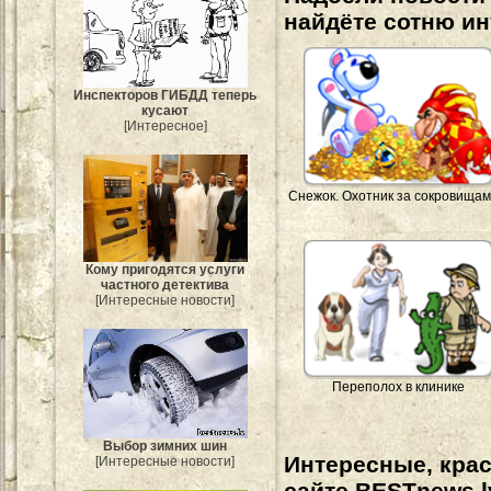
найдёте сотню и
Инспекторов ГИБДД теперь
кусают
[Интересное]
Снежок. Охотник за сокровищам
Кому пригодятся услуги
частного детектива
[Интересные новости]
Переполох в клинике
Выбор зимних шин
Интересные, кра
[Интересные новости]
сайте BESTnews.l