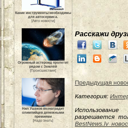
Какие инструменты необходимы
для автосервиса.
[Авто новости]
Расскажи дру
Огромный астероид пролетит
рядом с Землёй
[Происшествия]
Предыдущая ново
Категория:
Интер
Нил Ушаков вознаградит
Использование
олимпийцев денежными
разрешается тол
премиями
[Надо знать]
BestNews.lv ново