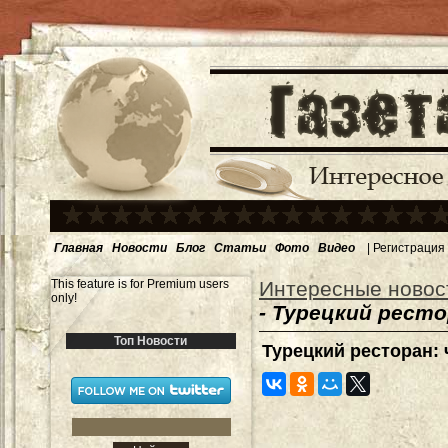
Главная
Новости
Блог
Статьи
Фото
Видео
|
Регистрация
This feature is for Premium users
Интересные новос
only!
- Турецкий рест
Топ Новости
Турецкий ресторан: