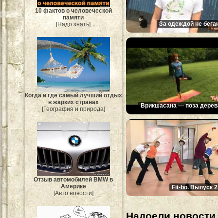
10 фактов о человеческой
памяти
За одеждой не бега
[Надо знать]
Когда и где самый лучший отдых
в жарких странах
Врикшасана — поза дерев
[География и природа]
Отзыв автомобилей BMW в
Америке
Fit-bo. Выпуск 
[Авто новости]
Надоели новости 