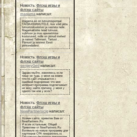
Новость:
Флэш игры и
флэш сайты
magama
написал:
magama.ee on tutvumisportaal
TÄISKASVANUTELE, kus võid jätta
tutvumiskuulutusi ja vastata neile.
Magamaklubis leiad tutvuse,
suhtluse ja muu ajaveetmise
kuulutused, mille on jätnud mehed
ja naised Tallinnast, Tartust ,
Pärnust ja teistest Eesti
piirkondadest.
Новость:
Флэш игры и
флэш сайты
sergeyGed
написал:
Здравствуйте, извиняюсь если
пишу не туда, у меня на компе
что-то сайт открывается с
ошибкой подозреваю что моя
интернет-программа подглючивает
не могу найти причину, у меня у
одного так или у всех?
Новость:
Флэш игры и
флэш сайты
NewPartnerscig
написал:
Хозяин сайта, приветик Вам от
NewPartners.Ru
И всем остальным, Общий
Приветики от NewPartners.Ru
Взгляньте на новую программу для
партнеров СРА newpartners.ru
Обсолютно бесплатно предлагаем