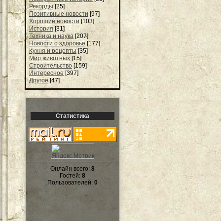
Рекорды
[25]
Позитивные новости
[97]
Хорошие новости
[103]
История
[31]
Техника и наука
[207]
Новости о здоровье
[177]
Кухня и рецепты
[35]
Мир животных
[15]
Строительство
[159]
Интересное
[397]
Другое
[47]
Статистика
Онлайн всего:
8
Гостей:
8
Пользователей:
0