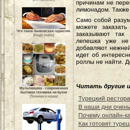
причинам не пере
лимонадом. Также
Само собой разум
можете заказать
Что такое банковская гарантия.
заказывают так
[Надо знать]
лепешка уже не 
добавляют нежней
идет об интересн
роллы не найти. 
Читать другие 
Мультиварка - современная
бытовая технинка на кухне
[Техника и наука]
Турецкий рестора
В наши дни очень
Почему онлайн-ка
Как готовят турец