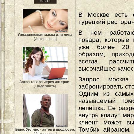
В Москве есть 
турецкий ресторан
В нем работаю
Увлажняющая маска для лица
повара, которые
[Интересное]
уже более 20 
образом, прихо
всегда рассчи
высочайшее качес
Запрос москва
Заказ товара через интернет
забронировать сто
[Надо знать]
Одним из самых
называемый Томб
лепешка. Ее разр
внутрь кладут ма
клиент может вы
Томбик айраном.
Брюс Уиллис - актер и продюсер.
[Интересное]