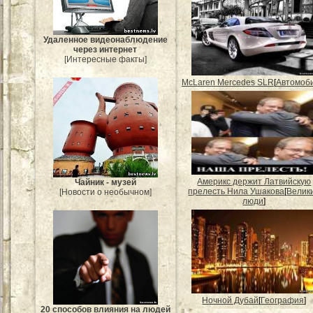
Удаленное видеонаблюдение
через интернет
[Интересные факты]
McLaren Mercedes SLR
[
Автомоб
Америкс держит Латвийскую
Чайник - музей
прелесть Нила Ушакова
[
Велик
[Новости о необычном]
люди
]
Ночной Дубай
[
География
]
20 способов влияния на людей