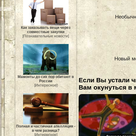
Необычн
Как заказывать вещи через
совместные закупки
[Познавательные новости]
Новый ме
Мамонты до сих пор обитают в
Если Вы устали ч
России
[Интересное]
Вам окунуться в 
Полная и частичная апелляция -
в чем разница?
[Интересное]