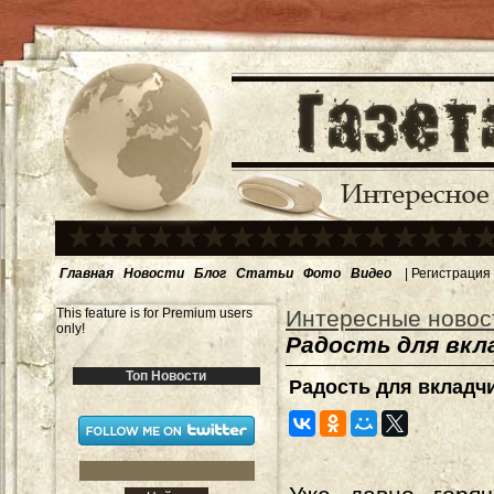
Главная
Новости
Блог
Статьи
Фото
Видео
|
Регистрация
This feature is for Premium users
Интересные новос
only!
Радость для вкл
Топ Новости
Радость для вкладч