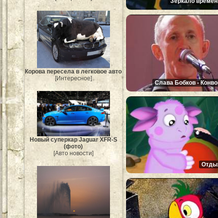
Зеркало времен
Корова пересела в легковое авто
[Интересное]
Слава Бобков - Конво
Новый суперкар Jaguar XFR-S
(фото)
[Авто новости]
Отды