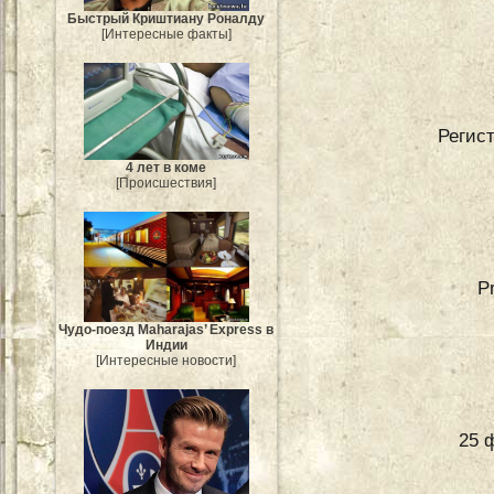
Быстрый Криштиану Роналду
[Интересные факты]
Регис
4 лет в коме
[Происшествия]
P
Чудо-поезд Maharajas’ Express в
Индии
[Интересные новости]
25 