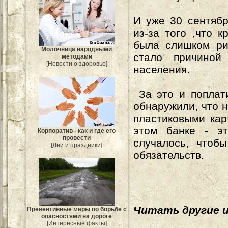
И уже 30 сентяб
из-за того ,что 
была слишком ри
Молочница народными
стало причиной
методами
[Новости о здоровье]
населения.
За это и поплати
обнаружили, что н
пластиковыми кар
этом банке - э
Корпоратив - как и где его
провести
случалось, чтоб
[Дни и праздники]
обязательств.
Читать другие 
Превентивные меры по борьбе с
опасностями на дороге
[Интересные факты]