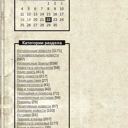
1
2
3
4
5
6
7
8
9
10
11
12
13
14
15
16
17
18
19
20
21
22
23
24
25
26
27
28
29
30
Категории раздела
Интересные новости
[1171]
Познавательные новости
[597]
Интересные факты
[338]
Новости о необычном
[58]
Надо знать
[413]
Авто новости
[217]
Происшествия
[27]
Новости спорта
[41]
Дни и праздники
[42]
География и природа
[71]
Невероятные истории
[56]
Рекорды
[25]
Позитивные новости
[97]
Хорошие новости
[103]
История
[31]
Техника и наука
[207]
Новости о здоровье
[177]
Кухня и рецепты
[35]