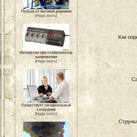
Польза от беговой дорожки
[Надо знать]
Как опр
Интересно про стабилизатор
напряжения
[Надо знать]
Са
Существует ли идеальный
сотрудник
[Надо знать]
Струны 