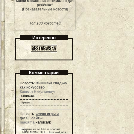
Какой мобильник оптимален для
ребёнка?
[Познавательные новости]
Топ 100 новостей
Интересно
Комментарии
Новость:
Вышивка гладью
как искусство
Кирилл Николаевич
написал:
Круто)
Новость:
Флэш игры и
флэш сайты
magama
написал:
magama.ee on tutvumisportaal
TÄISKASVANUTELE, kus võid jätta