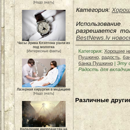
[Надо знать]
Категория:
Хорош
Использование
разрешается тол
BestNews.lv ново
Часы Эрика Клэптона ушли из
под молотка
Категория
:
Хорошие н
[Интересные факты]
Пушкино
,
радость
,
ба
банка Пушкино
|
Эту 
Радость для вкладчи
Лазерная хирургия в медицине
[Надо знать]
Различные другие
Нападение инопланетян на