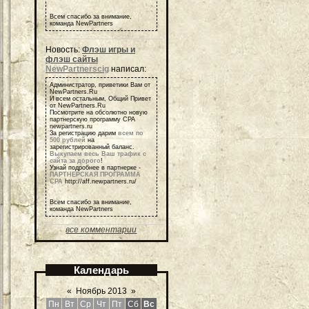
Всем спасибо за внимание,
команда NewPartners
Новость:
Флэш игры и
флэш сайты
NewPartnerscig
написал:
Администратор, приветики Вам от
NewPartners.Ru
И всем остальным, Общий Привет
от NewPartners.Ru
Посмотрите на обсолютно новую
партнерскую программу СРА
newpartners.ru
За регистрацию дарим
всем по
500 рублей
на
зарегистрированный баланс.
Выкупаем весь Ваш трафик с
сайта за дорого
!
Узнай подробнее в партнерке -
ПАРТНЕРСКАЯ ПРОГРАММА
СРА
http://aff.newpartners.ru/
Всем спасибо за внимание,
команда NewPartners
все комментарии
Календарь
«
Ноябрь 2013
»
Пн
Вт
Ср
Чт
Пт
Сб
Вс