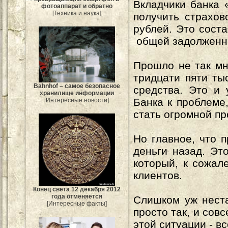
Вкладчики банка 
фотоаппарат и обратно
[Техника и наука]
получить страхо
рублей. Это сост
общей задолженно
Прошло не так мн
тридцати пяти ты
Bahnhof – самое безопасное
средства. Это и 
хранилище информации
Банка к проблеме
[Интересные новости]
стать огромной п
Но главное, что п
деньги назад. Эт
который, к сожал
клиентов.
Конец света 12 декабря 2012
года отменяется
Слишком уж неста
[Интересные факты]
просто так, и сов
этой ситуации - в