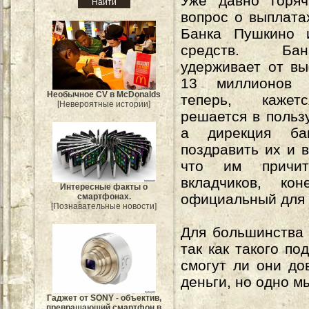
Уже давно горяч
вопрос о выплата
Банка Пушкино 
средств. Ба
удерживает от в
13 миллионов 
Необычное CV в McDonalds
теперь, кажет
[Невероятные истории]
решается в пользу
а дирекция ба
поздравить их и в
что им причит
вкладчиков, к
Интересные факты о
официальный для 
смартфонах.
[Познавательные новости]
Для большинства 
так как такого п
смогут ли они до
деньги, но одно м
Гаджет от SONY - объектив,
превращающий смартфон в