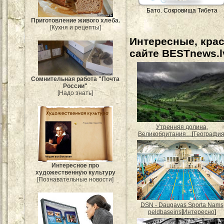
Бато. Сокровища Тибета
Приготовление живого хлеба.
[Кухня и рецепты]
Интересные, кра
сайте BESTnews.l
Сомнительная работа "Почта
России"
[Надо знать]
Утренняя долина,
Великобритания…
[
Географи
Интересное про
художественную культуру
[Познавательные новости]
DSN - Daugavas Sporta Nams
peldbaseins
[
Интересно
]