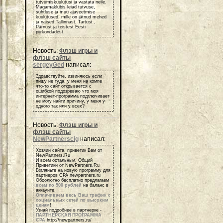
tutvumiskuulutusi ja vastata neile.
Magamaklubis leiad tutvuse,
suhtluse ja muu ajaveetmise
kuulutused, mille on jätnud mehed
ja naised Tallinnast, Tartust ,
Pärnust ja teistest Eesti
piirkondadest.
Новость:
Флэш игры и
флэш сайты
sergeyGed
написал:
Здравствуйте, извиняюсь если
пишу не туда, у меня на компе
что-то сайт открывается с
ошибкой подозреваю что моя
интернет-программа подглючивает
не могу найти причину, у меня у
одного так или у всех?
Новость:
Флэш игры и
флэш сайты
NewPartnerscig
написал:
Хозяин сайта, приветик Вам от
NewPartners.Ru
И всем остальным, Общий
Приветики от NewPartners.Ru
Взгляньте на новую программу для
партнеров СРА newpartners.ru
Обсолютно бесплатно предлагаем
всем по 500 рублей
на баланс в
аккаунте.
Оплачиваем весь Ваш трафик с
социальных сетей по высоким
ценам
!
Узнай подробнее в партнерке -
ПАРТНЕРСКАЯ ПРОГРАММА
СРА
http://newpartners.ru/