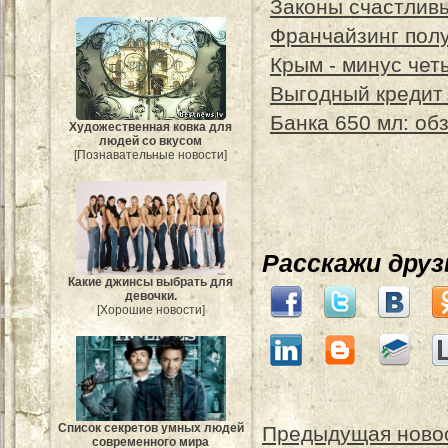
Законы счастлив
Франчайзинг пол
Крым - минус чет
Выгодный кредит 
Банка 650 мл: об
Художественная ковка для
людей со вкусом
[Познавательные новости]
Расскажи дру
Какие джинсы выбрать для
девочки.
[Хорошие новости]
Список секретов умных людей
Предыдущая ново
современного мира