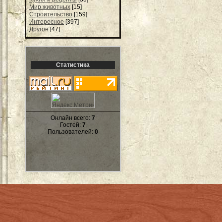
Мир животных
[15]
Строительство
[159]
Интересное
[397]
Другое
[47]
Статистика
Онлайн всего:
7
Гостей:
7
Пользователей:
0