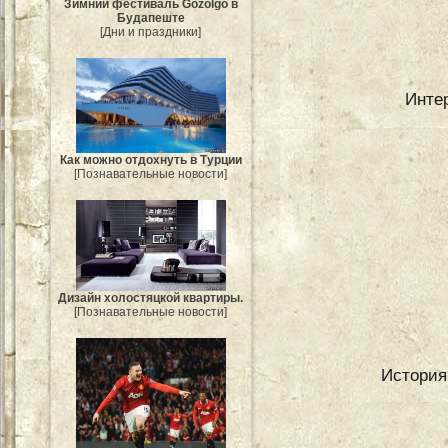
Зимний фестиваль Gőzölgő в
Будапеште
[Дни и праздники]
Инте
Как можно отдохнуть в Турции
[Познавательные новости]
Дизайн холостяцкой квартиры.
[Познавательные новости]
История