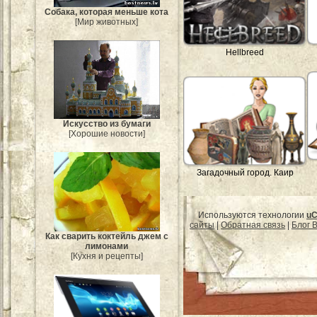
Собака, которая меньше кота
[Мир животных]
Hellbreed
Искусство из бумаги
[Хорошие новости]
Загадочный город. Каир
Используются технологии
uC
сайты
|
Обратная связь
|
Блог B
Как сварить коктейль джем с
лимонами
[Кухня и рецепты]