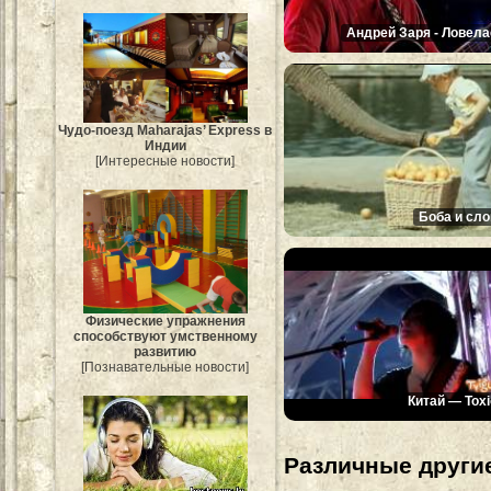
Андрей Заря - Ловела
Чудо-поезд Maharajas’ Express в
Индии
[Интересные новости]
Боба и сло
Физические упражнения
способствуют умственному
развитию
[Познавательные новости]
Китай — Toxi
Различные другие