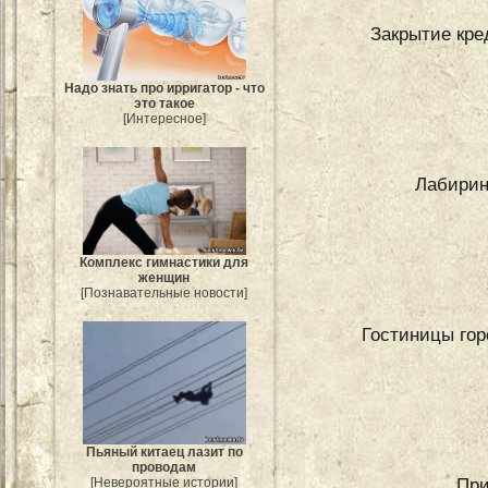
Закрытие кре
Надо знать про ирригатор - что
это такое
[Интересное]
Лабирин
Комплекс гимнастики для
женщин
[Познавательные новости]
Гостиницы гор
Пьяный китаец лазит по
проводам
При
[Невероятные истории]