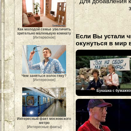
Для добавления 
Как молодой семье увеличить
зрительно маленькую комнату
Если Вы устали ч
[Интересное]
окунуться в мир 
Чем заняться холостяку?
[Интересное]
Букашка с бумажко
Интересный факт московского
метро
[Интересные факты]