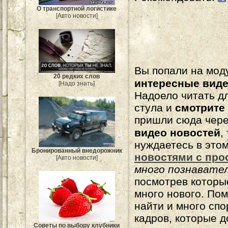
О транспортной логистике
[Авто новости]
Вы попали на мо
20 редких слов
интересные вид
[Надо знать]
Надоело читать 
стула и
смотрите
пришли сюда чере
видео новостей
,
нуждаетесь в это
Бронированный внедорожник
новостями с про
[Авто новости]
много познавате
посмотрев которы
много нового. По
найти и много сп
кадров, которые 
Советы по выбору клубники