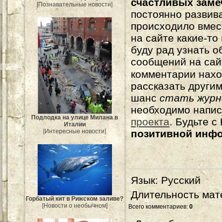
счастливых зам
[Познавательные новости]
постоянно развива
происходило вмес
на сайте какие-то
буду рад узнать о
сообщений на сай
комментарии нахо
рассказать другим
шанс
стать журн
необходимо напи
Подлодка на улице Милана в
проекта
. Будьте 
Италии
позитивной инф
[Интересные новости]
Язык
: Русский
Длительность мат
Горбатый кит в Рижском заливе?
[Новости о необычном]
Всего комментариев
:
0