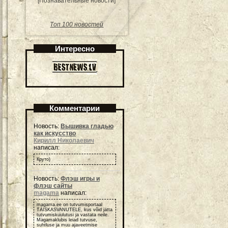
[Познавательные новости]
Топ 100 новостей
Интересно
Комментарии
Новость:
Вышивка гладью
как искусство
Кирилл Николаевич
написал:
Круто)
Новость:
Флэш игры и
флэш сайты
magama
написал:
magama.ee on tutvumisportaal
TÄISKASVANUTELE, kus võid jätta
tutvumiskuulutusi ja vastata neile.
Magamaklubis leiad tutvuse,
suhtluse ja muu ajaveetmise