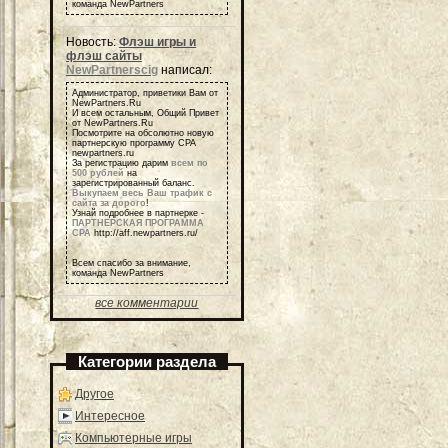
команда NewPartners
Новость:
Флэш игры и
флэш сайты
NewPartnerscig
написал:
Администратор, приветики Вам от
NewPartners.Ru
И всем остальным, Общий Привет
от NewPartners.Ru
Посмотрите на обсолютно новую
партнерскую программу СРА
newpartners.ru
За регистрацию дарим
всем по
500 рублей
на
зарегистрированный баланс.
Выкупаем весь Ваш трафик с
сайта за дорого
!
Узнай подробнее в партнерке -
ПАРТНЕРСКАЯ ПРОГРАММА
СРА
http://aff.newpartners.ru/
Всем спасибо за внимание,
команда NewPartners
все комментарии
Категории раздела
Другое
Интересное
Компьютерные игры