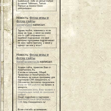
kuulutused, mille on jätnud mehed
ja naised Tallinnast, Tartust ,
Pärnust ja teistest Eesti
piirkondadest.
Новость:
Флэш игры и
флэш сайты
sergeyGed
написал:
Здравствуйте, извиняюсь если
пишу не туда, у меня на компе
что-то сайт открывается с
ошибкой подозреваю что моя
интернет-программа подглючивает
не могу найти причину, у меня у
одного так или у всех?
Новость:
Флэш игры и
флэш сайты
NewPartnerscig
написал:
Хозяин сайта, приветик Вам от
NewPartners.Ru
И всем остальным, Общий
Приветики от NewPartners.Ru
Взгляньте на новую программу для
партнеров СРА newpartners.ru
Обсолютно бесплатно предлагаем
всем по 500 рублей
на баланс в
аккаунте.
Оплачиваем весь Ваш трафик с
социальных сетей по высоким
ценам
!
Узнай подробнее в партнерке -
ПАРТНЕРСКАЯ ПРОГРАММА
СРА
http://newpartners.ru/
Всем спасибо за внимание,