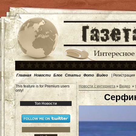
Главная
Новости
Блог
Статьи
Фото
Видео
|
Регистрация
This feature is for Premium users
Новости с интернета
»
Видео
»
only!
Серфин
Топ Новости