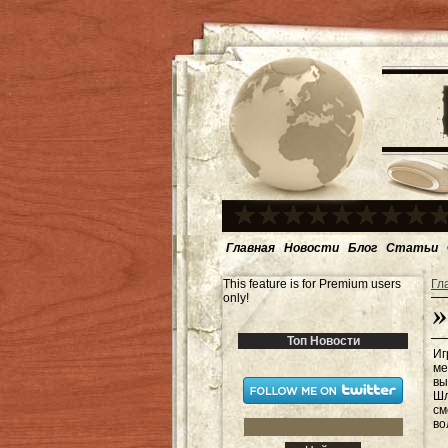
Главная
Новости
Блог
Статьи
This feature is for Premium users
Гл
only!
Топ Новости
Иг
ме
вы
Шл
см
во