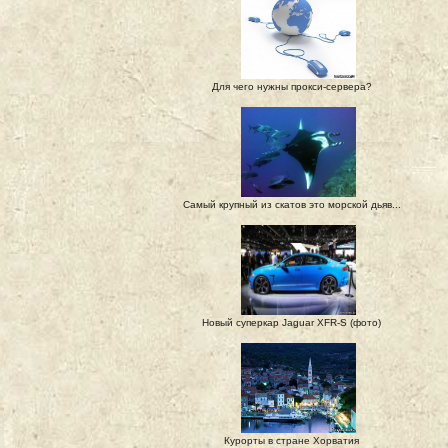
Для чего нужны прокси-сервера?
Самый крупный из скатов это морской дьяв...
Новый суперкар Jaguar XFR-S (фото)
Курорты в стране Хорватия