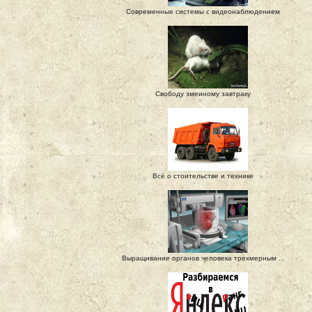
Современные системы с видеонаблюдением
Свободу змеиному завтраку
Всё о стоительстве и технике
Выращивание органов человека трехмерным ...