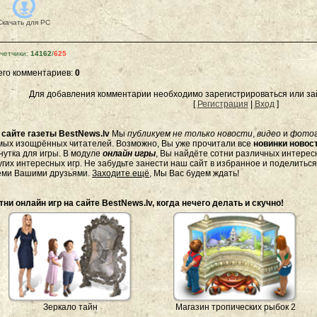
Скачать для
PC
четчики
:
14162
/
625
его комментариев
:
0
Для добавления комментарии необходимо зарегистрироваться или зай
[
Регистрация
|
Вход
]
а
сайте газеты BestNews.lv
Мы
публикуем не только новости
,
видео
и
фото
мых изощрённых читателей. Возможно, Вы уже прочитали все
новинки новост
нутка для игры. В модуле
онлайн игры
, Вы найдёте сотни различных интересн
угих интересных игр. Не забудьте занести наш сайт в избранное и поделитьс
еми Вашими друзьями.
Заходите ещё
, Мы Вас будем ждать!
тни онлайн игр на сайте BestNews.lv, когда нечего делать и скучно!
Зеркало тайн
Магазин тропических рыбок 2