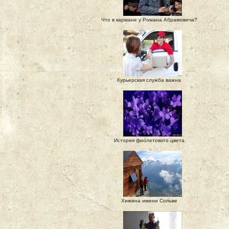
Что в кармане у Романа Абрамовича?
Курьерская служба важна
История фиолетового цвета
Хижина имени Сольве