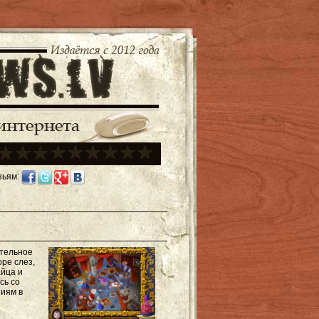
зьям:
ительное
ре слез,
айца и
сь со
ниям в