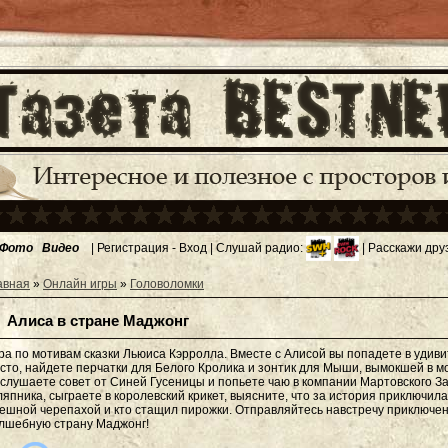
Фото
Видео
|
Регистрация
-
Вход
| Слушай радио:
| Расскажи дру
авная
»
Онлайн игры
»
Головоломки
Алиса в стране Маджонг
ра по мотивам сказки Льюиса Кэрролла. Вместе с Алисой вы попадете в удив
сто, найдете перчатки для Белого Кролика и зонтик для Мыши, вымокшей в мо
слушаете совет от Синей Гусеницы и попьете чаю в компании Мартовского З
япника, сыграете в королевский крикет, выясните, что за история приключила
ешной черепахой и кто стащил пирожки. Отправляйтесь навстречу приключе
лшебную страну Маджонг!