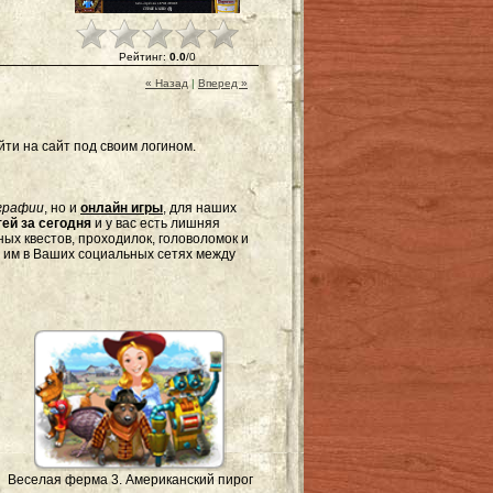
Рейтинг
:
0.0
/
0
« Назад
|
Вперед »
ти на сайт под своим логином.
графии
, но и
онлайн игры
, для наших
ей за сегодня
и у вас есть лишняя
ых квестов, проходилок, головоломок и
я им в Ваших социальных сетях между
Веселая ферма 3. Американский пирог