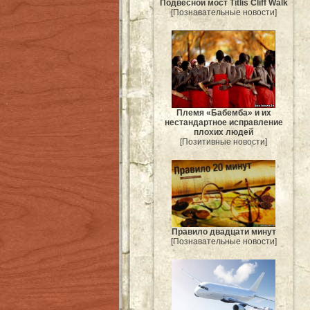
Подвесной мост Titlis Cliff Walk
[Познавательные новости]
Племя «Бабемба» и их
нестандартное исправление
плохих людей
[Позитивные новости]
Правило двадцати минут
[Познавательные новости]