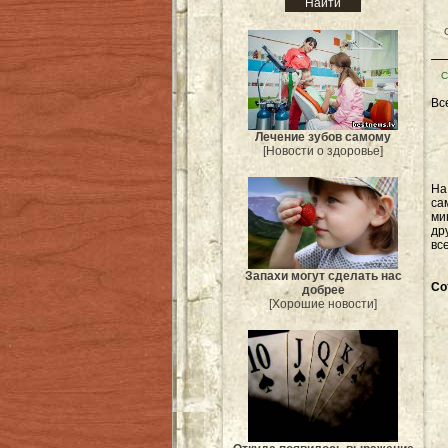
С
Вс
Лечение зубов самому
[Новости о здоровье]
Н
са
ми
др
вс
Запахи могут сделать нас
Со
добрее
[Хорошие новости]