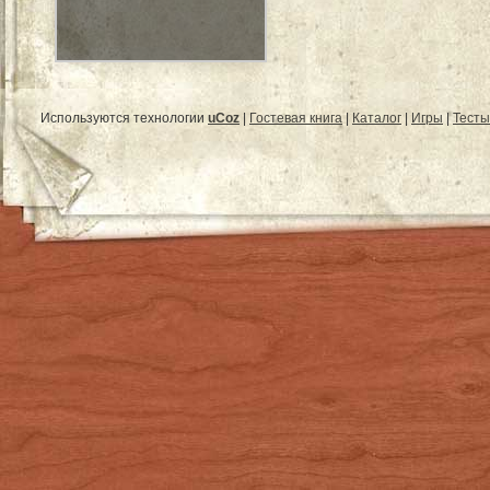
Используются технологии
uCoz
|
Гостевая книга
|
Каталог
|
Игры
|
Тесты