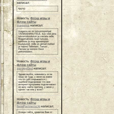
написал:
Круто)
Новость:
Флэш игры и
флэш сайты
magama
написал:
magama.ee on tutvumisportaal
TÄISKASVANUTELE, kus võid jätta
tutvumiskuulutusi ja vastata neile.
Magamaklubis leiad tutvuse,
suhtluse ja muu ajaveetmise
kuulutused, mille on jätnud mehed
ja naised Tallinnast, Tartust ,
Pärnust ja teistest Eesti
piirkondadest.
Новость:
Флэш игры и
флэш сайты
sergeyGed
написал:
Здравствуйте, извиняюсь если
пишу не туда, у меня на компе
что-то сайт открывается с
ошибкой подозреваю что моя
интернет-программа подглючивает
не могу найти причину, у меня у
одного так или у всех?
Новость:
Флэш игры и
флэш сайты
NewPartnerscig
написал:
Хозяин сайта, приветик Вам от