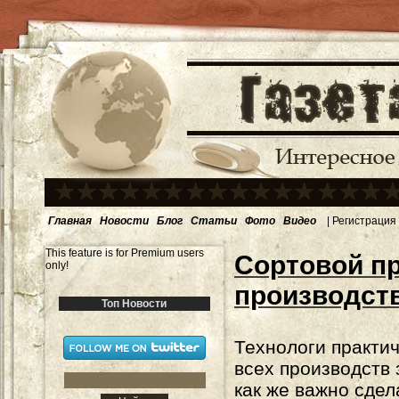
Главная
Новости
Блог
Статьи
Фото
Видео
|
Регистрация
This feature is for Premium users
Сортовой пр
only!
производст
Топ Новости
Технологи практи
всех производств 
как же важно сдел