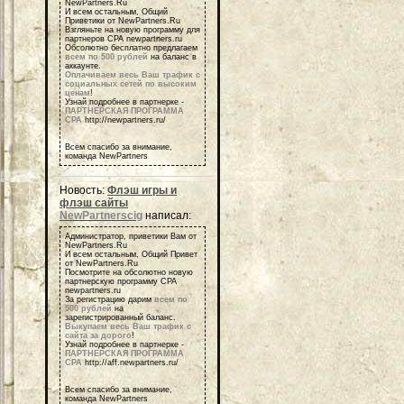
NewPartners.Ru
И всем остальным, Общий
Приветики от NewPartners.Ru
Взгляньте на новую программу для
партнеров СРА newpartners.ru
Обсолютно бесплатно предлагаем
всем по 500 рублей
на баланс в
аккаунте.
Оплачиваем весь Ваш трафик с
социальных сетей по высоким
ценам
!
Узнай подробнее в партнерке -
ПАРТНЕРСКАЯ ПРОГРАММА
СРА
http://newpartners.ru/
Всем спасибо за внимание,
команда NewPartners
Новость:
Флэш игры и
флэш сайты
NewPartnerscig
написал:
Администратор, приветики Вам от
NewPartners.Ru
И всем остальным, Общий Привет
от NewPartners.Ru
Посмотрите на обсолютно новую
партнерскую программу СРА
newpartners.ru
За регистрацию дарим
всем по
500 рублей
на
зарегистрированный баланс.
Выкупаем весь Ваш трафик с
сайта за дорого
!
Узнай подробнее в партнерке -
ПАРТНЕРСКАЯ ПРОГРАММА
СРА
http://aff.newpartners.ru/
Всем спасибо за внимание,
команда NewPartners