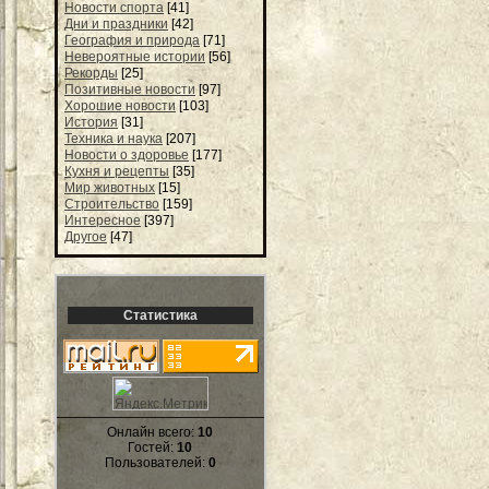
Новости спорта
[41]
Дни и праздники
[42]
География и природа
[71]
Невероятные истории
[56]
Рекорды
[25]
Позитивные новости
[97]
Хорошие новости
[103]
История
[31]
Техника и наука
[207]
Новости о здоровье
[177]
Кухня и рецепты
[35]
Мир животных
[15]
Строительство
[159]
Интересное
[397]
Другое
[47]
Статистика
Онлайн всего:
10
Гостей:
10
Пользователей:
0