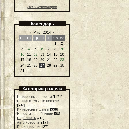
все комментарии
Календарь
«
Март 2014
»
Пн
Вт
Ср
Чт
Пт
Сб
Вс
1
2
3
4
5
6
7
8
9
10
11
12
13
14
15
16
17
18
19
20
21
22
23
24
25
26
27
28
29
30
31
Категории раздела
Интересные новости
[1171]
Познавательные новости
[597]
Интересные факты
[338]
Новости о необычном
[58]
Надо знать
[413]
Авто новости
[217]
Происшествия
[27]