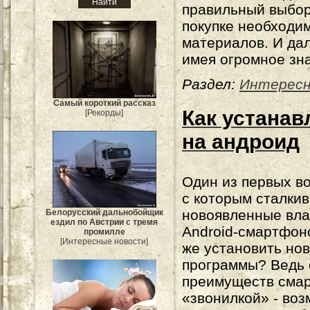
правильный выбор
покупке необходи
материалов. И да
имея огромное зна
Раздел:
Интересн
Самый короткий рассказ
Как устана
[Рекорды]
на андроид
Один из первых в
с которым сталки
новоявленные вл
Белорусский дальнобойщик
ездил по Австрии с тремя
Android-смартфоно
промилле
[Интересные новости]
же установить но
программы? Ведь 
преимуществ сма
«звонилкой» - во