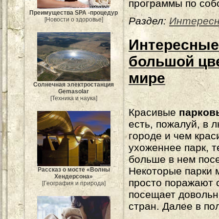
программы по собс
Преимущества SPA -процедур
Раздел:
Интересн
[Новости о здоровье]
Интересные
большой цв
мире
Солнечная электростанция
Gemasolar
[Техника и наука]
Красивые
парков
есть, пожалуй, в 
городе и чем крас
ухоженнее парк, т
больше в нем пос
Некоторые парки 
Рассказ о мосте «Волны
Хендерсона»
просто поражают с
[География и природа]
посещает довольно
стран. Далее в по