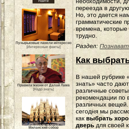
необходимости, д
переезда в другую
Но, это дается нам
грамматические п
времена, которые
трудно.
Пузырьковые панели интересно
Раздел:
Познават
[Интересные факты]
Как выбрат
В нашей рубрике 
знать» часто даю
Правила жизни от Далай Лама
различные советы
[Надо знать]
рекомендации по 
различных вещей.
сегодня мы рассм
как
выбрать хор
дверь
для своей к
Миланский собор