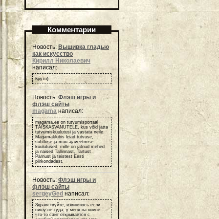
Комментарии
Новость:
Вышивка гладью
как искусство
Кирилл Николаевич
написал:
Круто)
Новость:
Флэш игры и
флэш сайты
magama
написал:
magama.ee on tutvumisportaal
TÄISKASVANUTELE, kus võid jätta
tutvumiskuulutusi ja vastata neile.
Magamaklubis leiad tutvuse,
suhtluse ja muu ajaveetmise
kuulutused, mille on jätnud mehed
ja naised Tallinnast, Tartust ,
Pärnust ja teistest Eesti
piirkondadest.
Новость:
Флэш игры и
флэш сайты
sergeyGed
написал:
Здравствуйте, извиняюсь если
пишу не туда, у меня на компе
что-то сайт открывается с