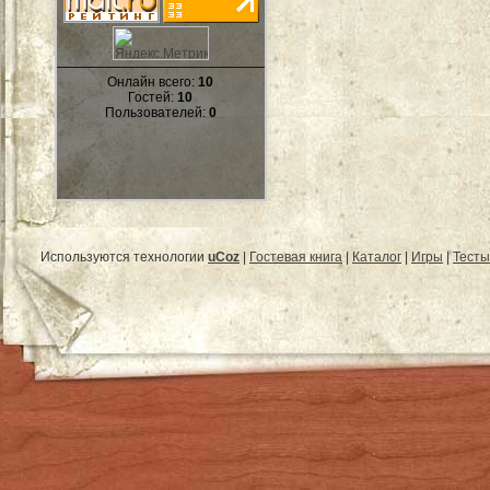
Онлайн всего:
10
Гостей:
10
Пользователей:
0
Используются технологии
uCoz
|
Гостевая книга
|
Каталог
|
Игры
|
Тесты