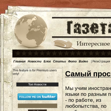
Главная
Новости
Блог
Статьи
Фото
Видео
|
Регистрация
This feature is for Premium users
Самый прос
only!
Топ Новости
Мы учим иностра
языки по разным 
- по работе, из
любопытства, по