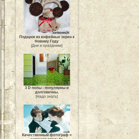
Подарок из кофейных зерен к
Новому Году
[Дни и праздники]
3 D полы - популярны и
долговечны.
[Надо знать]
Качественный фотограф =