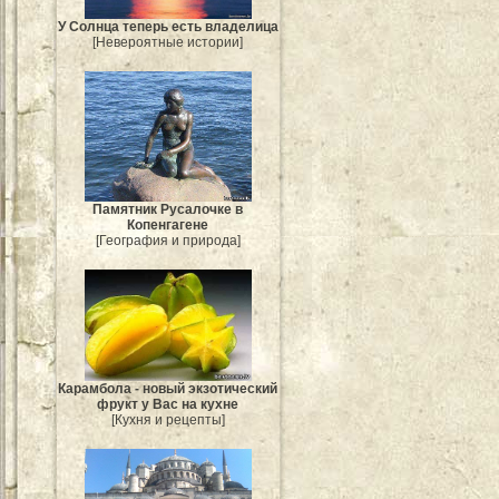
У Солнца теперь есть владелица
[Невероятные истории]
Памятник Русалочке в
Копенгагене
[География и природа]
Карамбола - новый экзотический
фрукт у Вас на кухне
[Кухня и рецепты]