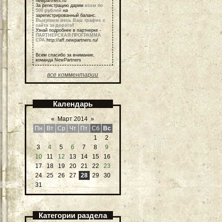
newpartners.ru
За регистрацию дарим
всем по
500 рублей
на
зарегистрированный баланс.
Выкупаем весь Ваш трафик с
сайта за дорого
!
Узнай подробнее в партнерке -
ПАРТНЕРСКАЯ ПРОГРАММА
СРА
http://aff.newpartners.ru/
Всем спасибо за внимание,
команда NewPartners
все комментарии
Календарь
«
Март 2014
»
Пн
Вт
Ср
Чт
Пт
Сб
Вс
1
2
3
4
5
6
7
8
9
10
11
12
13
14
15
16
17
18
19
20
21
22
23
24
25
26
27
28
29
30
31
Категории раздела