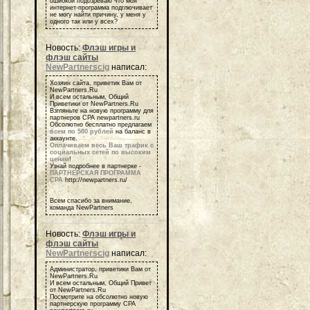
ошибкой подозреваю что моя
интернет-программа подглючивает
не могу найти причину, у меня у
одного так или у всех?
Новость:
Флэш игры и
флэш сайты
NewPartnerscig
написал:
Хозяин сайта, приветик Вам от
NewPartners.Ru
И всем остальным, Общий
Приветики от NewPartners.Ru
Взгляньте на новую программу для
партнеров СРА newpartners.ru
Обсолютно бесплатно предлагаем
всем по 500 рублей
на баланс в
аккаунте.
Оплачиваем весь Ваш трафик с
социальных сетей по высоким
ценам
!
Узнай подробнее в партнерке -
ПАРТНЕРСКАЯ ПРОГРАММА
СРА
http://newpartners.ru/
Всем спасибо за внимание,
команда NewPartners
Новость:
Флэш игры и
флэш сайты
NewPartnerscig
написал:
Администратор, приветики Вам от
NewPartners.Ru
И всем остальным, Общий Привет
от NewPartners.Ru
Посмотрите на обсолютно новую
партнерскую программу СРА