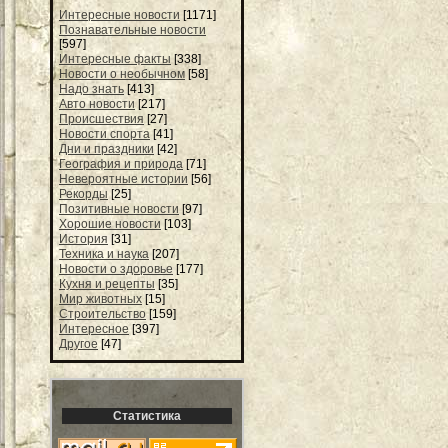
Интересные новости
[1171]
Познавательные новости
[597]
Интересные факты
[338]
Новости о необычном
[58]
Надо знать
[413]
Авто новости
[217]
Происшествия
[27]
Новости спорта
[41]
Дни и праздники
[42]
География и природа
[71]
Невероятные истории
[56]
Рекорды
[25]
Позитивные новости
[97]
Хорошие новости
[103]
История
[31]
Техника и наука
[207]
Новости о здоровье
[177]
Кухня и рецепты
[35]
Мир животных
[15]
Строительство
[159]
Интересное
[397]
Другое
[47]
Статистика