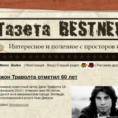
Фото
Видео
|
Регистрация
-
Вход
| Слушай радио:
| Расскажи дру
жон Траволта отметил 60 лет
емирно известный актер Джон Траволта 18-
 февраля 2014 г. отменил свое 60-летие.
дился он в американском городе Энглвуде,
асположенном в штате Нью-Джерси.
здел:
Интересное