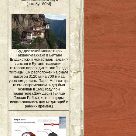
[автобус 80lvl]
Буддистский монастырь
Такцанг-лакханг в Бутане
[Буддистский монастырь Такцанг-
лакханг в Бутане, название
которого переводится как Гнездо
тигрицы. Он расположен на скале
высотой 3120 м, на 700 м над
уровнем долины Паро. Монастырь
(в его современном виде) был
основан в 1692 году при
правителе (Друк Деси) Гьялце
Тензин Рабгье, хотя пещеры
использовались для медитаций с
ранних времён.]