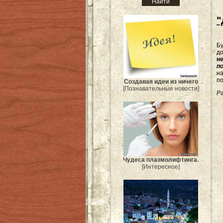
"
Бу
д
н
п
на
по
Создавая идеи из ничего
[Познавательные новости]
Ра
Чудеса плазмолифтинга.
[Интересное]