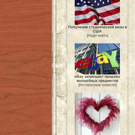
Получение студенческой визы в
США
[Надо знать]
eBay запрещает продажу
волшебных предметов
[Интересные новости]