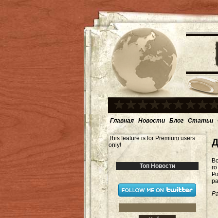
Главная
Новости
Блог
Статьи
This feature is for Premium users
Д
only!
Вс
Топ Новости
го
Ро
р
Ра