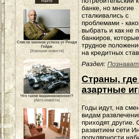
потребительский к
банке, но многие
сталкивались с
проблемами - како
выбрать и как не 
банкиров, которые
Список законов успеха от Ренди
трудное положение
Гейдж
[Хорошие новости]
на кредитных став
Раздел:
Познават
Страны, гд
азартные и
Что такое машинокомплект?
[Авто новости]
Годы идут, на сме
видам развлечени
приходят другие. 
развитием сети И
популярности наб