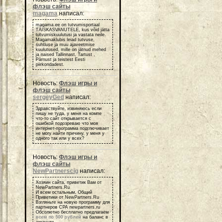
флэш сайты
magama
написал:
magama.ee on tutvumisportaal
TÄISKASVANUTELE, kus võid jätta
tutvumiskuulutusi ja vastata neile.
Magamaklubis leiad tutvuse,
suhtluse ja muu ajaveetmise
kuulutused, mille on jätnud mehed
ja naised Tallinnast, Tartust ,
Pärnust ja teistest Eesti
piirkondadest.
Новость:
Флэш игры и
флэш сайты
sergeyGed
написал:
Здравствуйте, извиняюсь если
пишу не туда, у меня на компе
что-то сайт открывается с
ошибкой подозреваю что моя
интернет-программа подглючивает
не могу найти причину, у меня у
одного так или у всех?
Новость:
Флэш игры и
флэш сайты
NewPartnerscig
написал:
Хозяин сайта, приветик Вам от
NewPartners.Ru
И всем остальным, Общий
Приветики от NewPartners.Ru
Взгляньте на новую программу для
партнеров СРА newpartners.ru
Обсолютно бесплатно предлагаем
всем по 500 рублей
на баланс в
аккаунте.