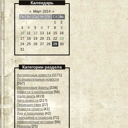
Календарь
«
Март 2014
»
Пн
Вт
Ср
Чт
Пт
Сб
Вс
1
2
3
4
5
6
7
8
9
10
11
12
13
14
15
16
17
18
19
20
21
22
23
24
25
26
27
28
29
30
31
Категории раздела
Интересные новости
[1171]
Познавательные новости
[597]
Интересные факты
[338]
Новости о необычном
[58]
Надо знать
[413]
Авто новости
[217]
Происшествия
[27]
Новости спорта
[41]
Дни и праздники
[42]
География и природа
[71]
Невероятные истории
[56]
Рекорды
[25]