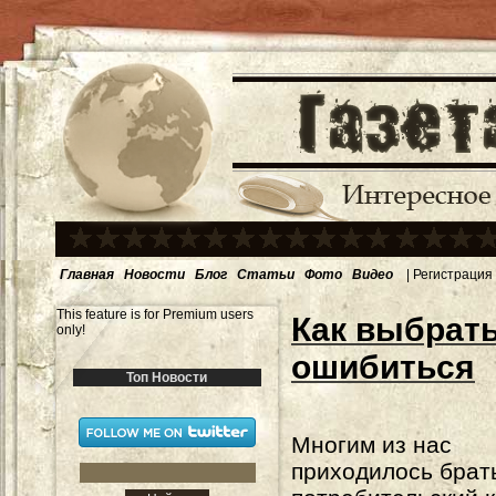
Главная
Новости
Блог
Статьи
Фото
Видео
|
Регистрация
This feature is for Premium users
Как выбрать
only!
ошибиться
Топ Новости
Многим из нас
приходилось брат