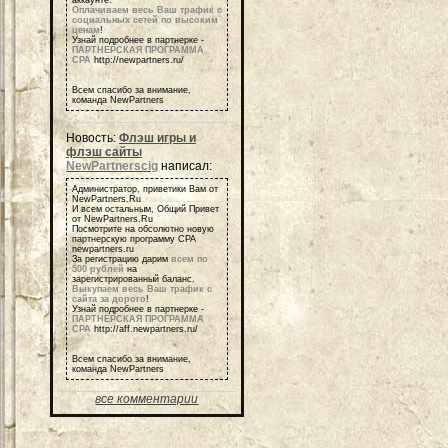
Оплачиваем весь Ваш трафик с
социальных сетей по высоким
ценам
!
Узнай подробнее в партнерке -
ПАРТНЕРСКАЯ ПРОГРАММА
СРА
http://newpartners.ru/
Всем спасибо за внимание,
команда NewPartners
Новость:
Флэш игры и
флэш сайты
NewPartnerscig
написал:
Администратор, приветики Вам от
NewPartners.Ru
И всем остальным, Общий Привет
от NewPartners.Ru
Посмотрите на обсолютно новую
партнерскую программу СРА
newpartners.ru
За регистрацию дарим
всем по
500 рублей
на
зарегистрированный баланс.
Выкупаем весь Ваш трафик с
сайта за дорого
!
Узнай подробнее в партнерке -
ПАРТНЕРСКАЯ ПРОГРАММА
СРА
http://aff.newpartners.ru/
Всем спасибо за внимание,
команда NewPartners
все комментарии