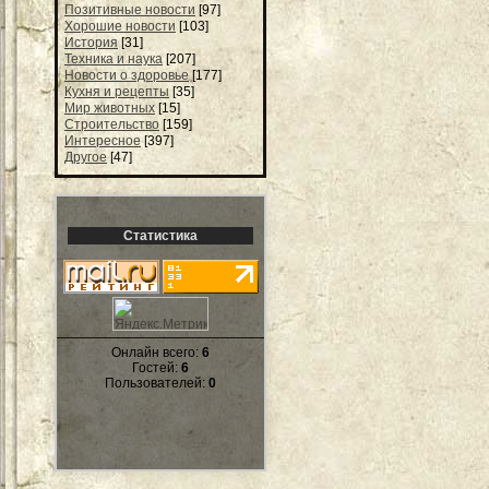
Позитивные новости
[97]
Хорошие новости
[103]
История
[31]
Техника и наука
[207]
Новости о здоровье
[177]
Кухня и рецепты
[35]
Мир животных
[15]
Строительство
[159]
Интересное
[397]
Другое
[47]
Статистика
Онлайн всего:
6
Гостей:
6
Пользователей:
0