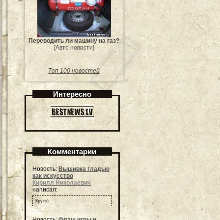
Переводить ли машину на газ?
[Авто новости]
Топ 100 новостей
Интересно
Комментарии
Новость:
Вышивка гладью
как искусство
Кирилл Николаевич
написал:
Круто)
Новость:
Флэш игры и