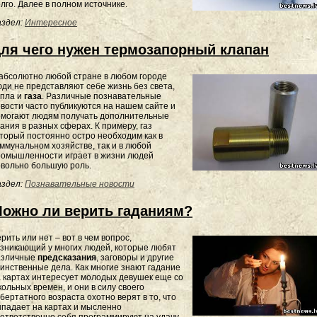
лго. Далее в полном источнике.
здел:
Интересное
ля чего нужен термозапорный клапан
абсолютно любой стране в любом городе
ди не представляют себе жизнь без света,
епла и
газа
. Различные познавательные
вости часто публикуются на нашем сайте и
омогают людям получать дополнительные
ания в разных сферах. К примеру, газ
торый постоянно остро необходим как в
ммунальном хозяйстве, так и в любой
ромышленности играет в жизни людей
вольно большую роль.
здел:
Познавательные новости
ожно ли верить гаданиям?
рить или нет – вот в чем вопрос,
зникающий у многих людей, которые любят
азличные
предсказания
, заговоры и другие
инственные дела. Как многие знают гадание
 картах интересует молодых девушек еще со
ольных времен, и они в силу своего
бертатного возраста охотно верят в то, что
падает на картах и мысленно