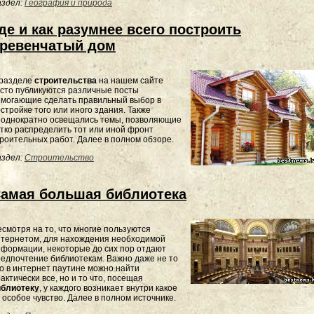
здел:
География и природа
де и как разумнее всего построить
ревенчатый дом
 разделе
строительства
на нашем сайте
сто публикуются различные посты
омогающие сделать правильный выбор в
стройке того или иного здания. Также
еоднократно освещались темы, позволяющие
тко распределить тот или иной фронт
роительных работ. Далее в полном обзоре.
здел:
Строительство
амая большая библиотека
смотря на то, что многие пользуются
нтернетом, для нахождения необходимой
формации, некоторые до сих пор отдают
едпочтение библиотекам. Важно даже не то
о в интернет паутине можно найти
актически все, но и то что, посещая
иблиотеку
, у каждого возникает внутри какое
 особое чувство. Далее в полном источнике.