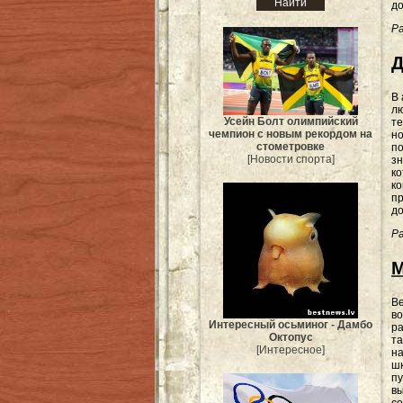
до
Ра
Д
В 
лю
Усейн Болт олимпийский
т
чемпион с новым рекордом на
но
стометровке
п
[Новости спорта]
зн
ко
ко
п
до
Ра
М
Ве
во
Интересный осьминог - Дамбо
р
Октопус
та
[Интересное]
на
шк
пу
вы