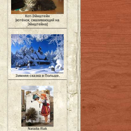
Кот-Эйнштейн
[котёнок, смахивающий на
Эйнштейна]
Зимняя сказка в Польше.
Natalia Rak