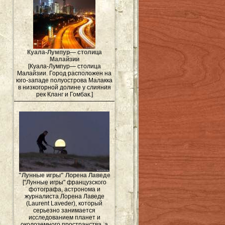
Куала-Лумпур— столица
Малайзии
[Куала-Лумпур— столица
Малайзии. Город расположен на
юго-западе полуострова Малакка
в низкогорной долине у слияния
рек Кланг и Гомбак.]
"Лунные игры" Лорена Лаведе
["Лунные игры" французского
фотографа, астронома и
журналиста Лорена Лаведе
(Laurent Laveder), который
серьезно занимается
исследованием планет и
околоземного пространства, а