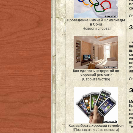
со
ил
со
Ра
Проведение Зимней Олимпиады
в Сочи
З
[Новости спорта]
Л
вн
вы
сл
во
по
уз
Как сделать недорогой но
ав
хороший ремонт?
Ра
[Строительство]
Э
Мн
Кр
ка
на
оч
вс
Как выбрать хороший телефон
те
[Познавательные новости]