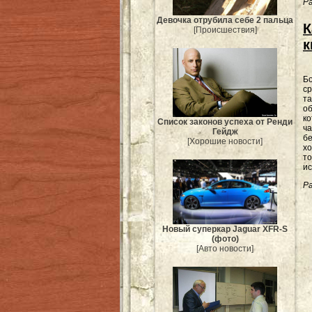
Ра
Девочка отрубила себе 2 пальца
К
[Происшествия]
к
Б
ср
та
об
ко
Список законов успеха от Ренди
ча
Гейдж
бе
[Хорошие новости]
хо
то
ис
Ра
Новый суперкар Jaguar XFR-S
(фото)
[Авто новости]