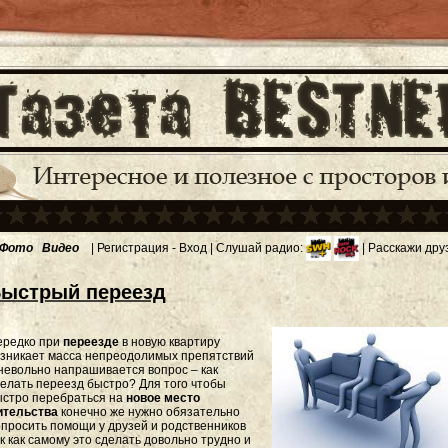
Фото
Видео
|
Регистрация
-
Вход
| Слушай радио:
| Расскажи дру
ыстрый переезд
ередко при
переезде
в новую квартиру
озникает масса непреодолимых препятствий
невольно напрашивается вопрос – как
елать переезд быстро? Для того чтобы
ыстро перебраться на
новое место
ительства
конечно же нужно обязательно
просить помощи у друзей и родственников
к как самому это сделать довольно трудно и