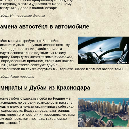
ответственно себя программируют на удачу
и неудачу, а потом удивляются малейшему
впадению. Далее в полном обзоре.
здел:
Интересные факты
амена автостёкл в автомобиле
юбая
машина
требует к себе особого
имания и должного ухода именно поэтому,
бирая для нее какие – либо запчасти
едует основательно подходить к такому
просу. Когда дело касается
замены стекол
,
 определенным причинам, стоит для начала
нать, какие стекла советуют другие
толюбители на тех же форумах в интернете. Далее в полном обзоре темы.
здел:
Авто новости
мираты и Дубаи из Краснодара
огие любят отдыхать у себя на Родине – в
аснодаре, но сегодня возможности растут с
ждым днем, и нельзя ограничивать себя сидя
 одном месте. Ведь за пределами границы
ень много того нового и интересного, что нам
ем ещё предстоит познать, так зачем же
рять время?