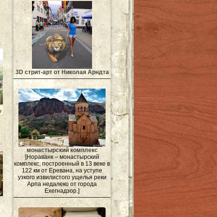
3D стрит-арт от Николая Арндта
монастырский комплекс
[Нораванк – монастырский
комплекс, построенный в 13 веке в
122 км от Еревана, на уступе
узкого извилистого ущелья реки
Арпа недалеко от города
Ехегнадзор.]