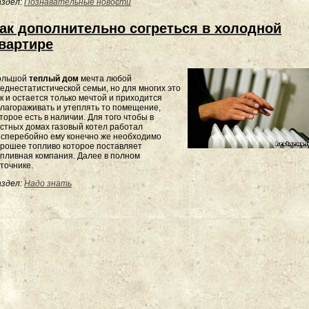
здел:
Познавательные новости
ак дополнительно согреться в холодной
вартире
ольшой
теплый дом
мечта любой
еднестатистической семьи, но для многих это
к и остается только мечтой и приходится
лагораживать и утеплять то помещение,
торое есть в наличии. Для того чтобы в
стных домах газовый котел работал
сперебойно ему конечно же необходимо
рошее топливо которое поставляет
пливная компания. Далее в полном
точнике.
здел:
Надо знать