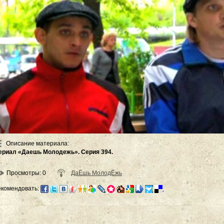
Описание материала
:
ериал «Даешь Молодежь». Серия 394.
Просмотры
: 0
ДаЁшь МолодЁжь
екомендовать: