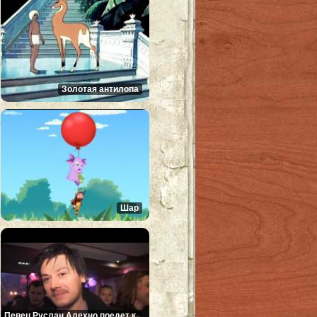
Золотая антилопа
Шар
Певец Руслан Алехно поедет к