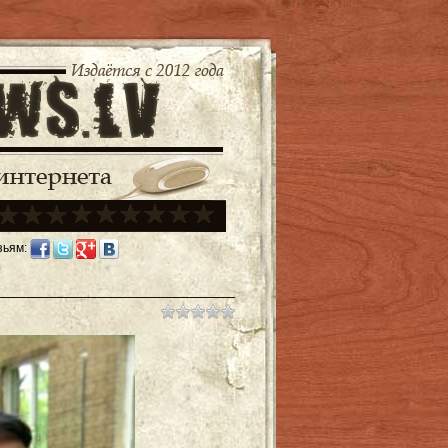
зьям: