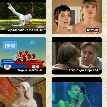
Бидаласана - поза кошки
Кастинг
Старые знакомые
Атлантида. Серия 14