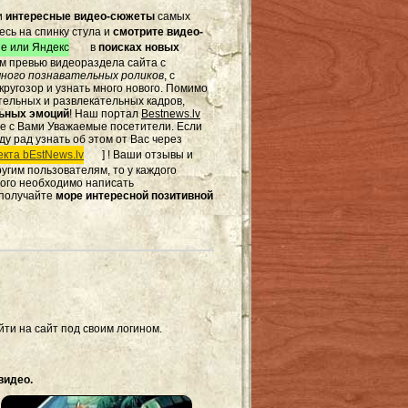
и
интересные видео-сюжеты
самых
есь на спинку стула и
смотрите видео-
e или Яндекс
в
поисках новых
том превью видеораздела сайта с
ного познавательных роликов
, с
ругозор и узнать много нового. Помимо
тельных и развлекательных кадров,
льных эмоций
! Наш портал
Bestnews.lv
те с Вами Уважаемые посетители. Если
ду рад узнать об этом от Вас через
кта bEstNews.lv
] ! Ваши отзывы и
другим пользователям, то у каждого
этого необходимо написать
 получайте
море интересной позитивной
ти на сайт под своим логином.
видео.