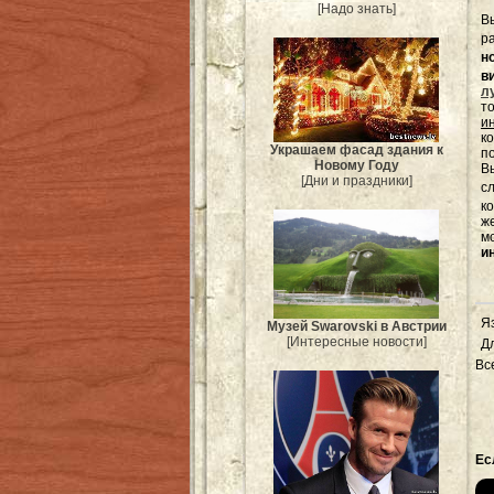
[Надо знать]
В
р
н
в
л
т
и
к
Украшаем фасад здания к
п
Новому Году
Вы
[Дни и праздники]
с
к
ж
м
и
Я
Музей Swarovski в Австрии
[Интересные новости]
Д
Вс
Ес