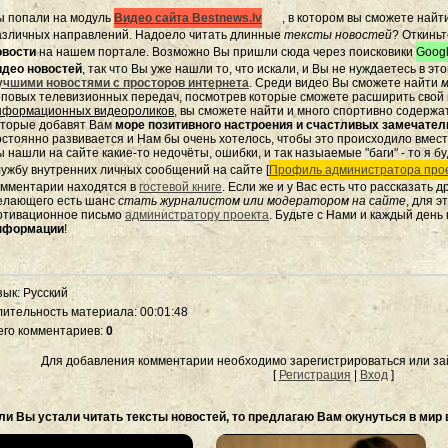
ы попали на модуль
Видео сайта Bestnews.lv
, в котором вы сможете найт
азличных направлений. Надоело читать длинные
тексты новостей
? Откиньт
овости
на нашем портале. Возможно Вы пришли сюда через поисковики
Googl
идео новостей
, так что Вы уже нашли то, что искали, и Вы не нуждаетесь в э
учшими новостями с просторов интернета
. Среди видео Вы сможете найти
м
оповых телевизионных передач, посмотрев которые сможете расширить свой к
нформационных видеороликов
, вы сможете найти и много спортивно содержа
оторые добавят Вам
море позитивного настроения и счастливых замечате
остоянно развивается и Нам бы очень хотелось, чтобы это происходило вмес
 нашли на сайте какие-то недочёты, ошибки, и так назыаемые "баги" - то я бу
лужбу внутренних личных сообщений на сайте [
Профиль администратора прое
омментарии находятся в
гостевой книге
. Если же и у Вас есть что рассказать 
елающего есть шанс
стать журналистом или модератором на сайте
, для 
отивационное письмо
администратору проекта
. Будьте с Нами и каждый день
нформации
!
зык
: Русский
лительность материала
: 00:01:48
его комментариев
:
0
Для добавления комментарии необходимо зарегистрироваться или зай
[
Регистрация
|
Вход
]
ли Вы устали читать тексты новостей, то предлагаю Вам окунуться в мир 