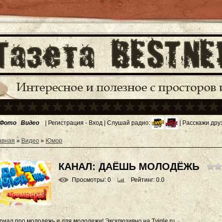
Фото
Видео
|
Регистрация
-
Вход
| Слушай радио:
| Расскажи дру
авная
»
Видео
»
Юмор
КАНАЛ: ДАЁШЬ МОЛОДЁЖЬ
Просмотры
: 0
Рейтинг
: 0.0
риал про молодежь и для молодежи! Эксклюзивно на Tvigle.ru