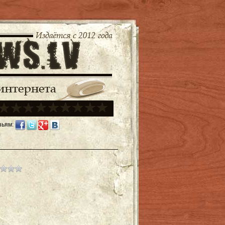
зьям: