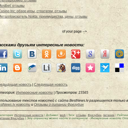
Ультраформер: отзывы
Mostbet: отзывы
asino Inc: обзор игры, стратегии, отзывы
Металлоискатель Nokta: преимущества, цены, отзывы
of your page -->
асскажи друзьям интересные новости:
едыдущая новость
|
Следующая новость
тегория:
Интересные новости
|
Просмотров
: 15565
пользование текстов новостей с сайта BestNews.lv разрешается только в
stNews.lv новости
и
Отзывы о питании Фрезубин
атегория
:
Интересные новости
|
Добавил
:
work
|
Теги
:
отзывы
,
Фрезубин
,
питании
|
Рейтин
итании Фрезубин
|
Эту страничку можно найти в интернете
-
Интересные новости Отз