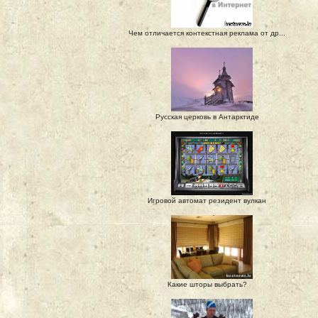
Чем отличается контекстная реклама от др...
Русская церковь в Антарктиде
Игровой автомат резидент вулкан
Какие шторы выбрать?