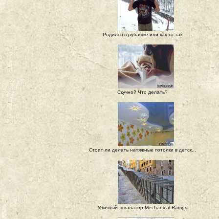
Родился в рубашке или как-то так
Скучно? Что делать?
Стоит ли делать натяжные потолки в детск...
Уличный эскалатор Mechanical Ramps