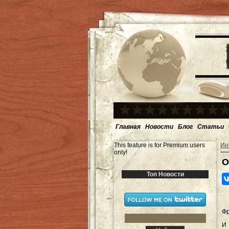
Главная
Новости
Блог
Статьи
This feature is for Premium users
Ин
only!
О
Топ Новости
Фр
И 