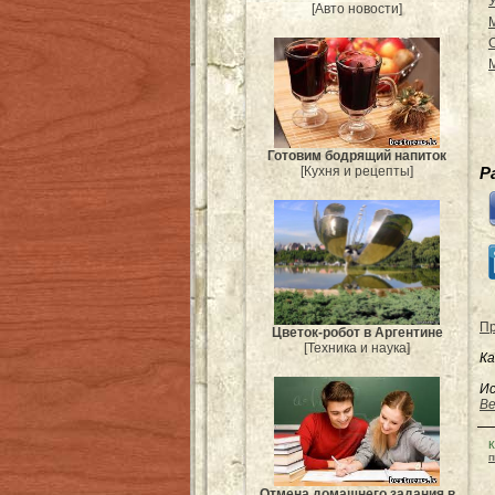
[Авто новости]
C
Готовим бодрящий напиток
[Кухня и рецепты]
Р
Пр
Цветок-робот в Аргентине
[Техника и наука]
Ка
Ис
Be
К
п
Отмена домашнего задания в