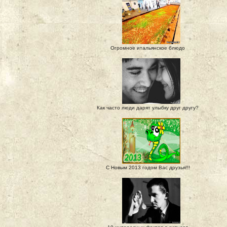
Огромное итальянское блюдо
Как часто люди дарят улыбку друг другу?
С Новым 2013 годом Вас друзья!!!