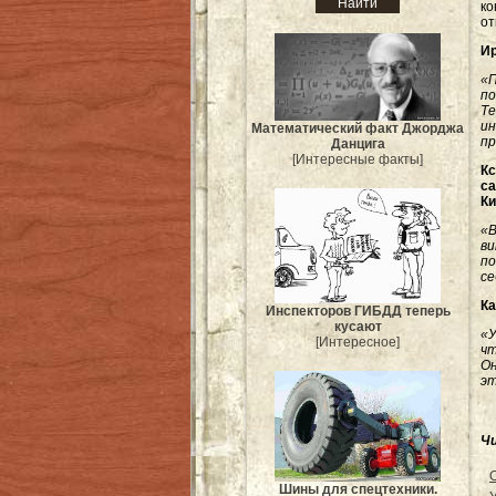
ко
от
Ир
«
по
Т
и
Mатематический факт Джорджа
пр
Данцига
[Интересные факты]
К
са
Ки
«В
в
по
се
Ка
Инспекторов ГИБДД теперь
кусают
«У
[Интересное]
чт
Он
эт
Ч
Шины для спецтехники.