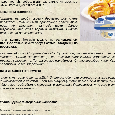
нкурентов. Мы собрали для вас самые интересные
клики, касающиеся Фрезубина.
ина, город Павлодар:
Покупала на пробу своему дедушке. Все очень
нравилось. Раньше были проблемы с аппетитом.
еперь же уплетает за обе щеки. Самое
нтересное, что стал гораздо активнее. Видимо
одукт дает много энергии»
стати, купить
fresubin
можно на официальном
йте. Вас также заинтересует отзыв Владлены из
ровограда:
се очень здорово. Покупала для себя. Суть в том, что весной у меня стр
итаминов. Самое интересное, что никакие витаминные комплексы, к
могают совершенно. Теперь же все наладилось. Стало гораздо лучше. Уж
бя гораздо более энергичной».
рина из Санкт-Петербурга:
 меня муж недавно попал в ДТП. Отнялись обе ноги. Хорошо хоть жив оста
о называется, с ложечки. Твердую пищу ему тоже нельзя. Был поврежден 
 дает все необходимые минералы и витамины. Понравилось, что еще и ст
о очень и очень важно».
итать другие интересные новости:
Отзывы пациентов об кинезиологе