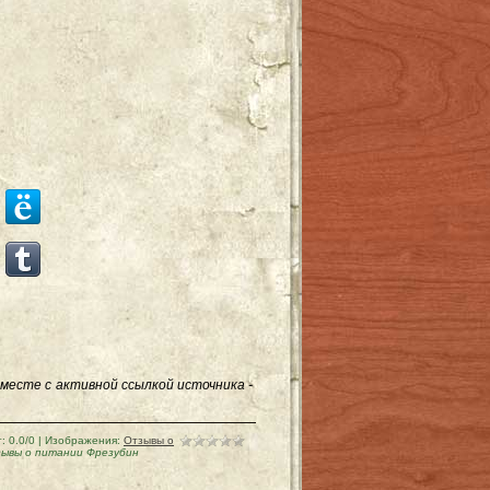
месте с активной ссылкой источника -
г
:
0.0
/
0
| Изображения:
Отзывы о
ывы о питании Фрезубин