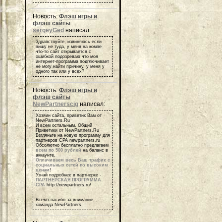
Новость:
Флэш игры и
флэш сайты
sergeyGed
написал:
Здравствуйте, извиняюсь если
пишу не туда, у меня на компе
что-то сайт открывается с
ошибкой подозреваю что моя
интернет-программа подглючивает
не могу найти причину, у меня у
одного так или у всех?
Новость:
Флэш игры и
флэш сайты
NewPartnerscig
написал:
Хозяин сайта, приветик Вам от
NewPartners.Ru
И всем остальным, Общий
Приветики от NewPartners.Ru
Взгляньте на новую программу для
партнеров СРА newpartners.ru
Обсолютно бесплатно предлагаем
всем по 500 рублей
на баланс в
аккаунте.
Оплачиваем весь Ваш трафик с
социальных сетей по высоким
ценам
!
Узнай подробнее в партнерке -
ПАРТНЕРСКАЯ ПРОГРАММА
СРА
http://newpartners.ru/
Всем спасибо за внимание,
команда NewPartners