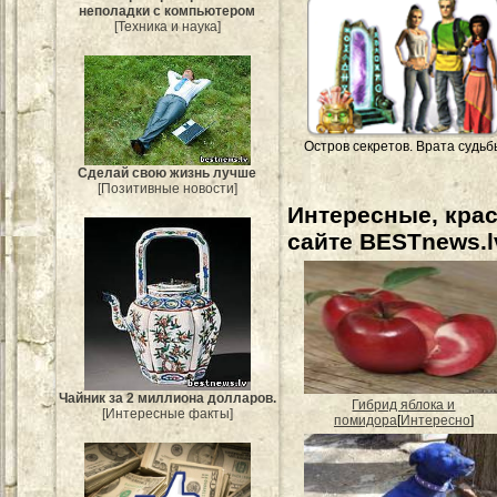
неполадки с компьютером
[Техника и наука]
Остров секретов. Врата судьб
Сделай свою жизнь лучше
[Позитивные новости]
Интересные, кра
сайте BESTnews.l
Чайник за 2 миллиона долларов.
Гибрид яблока и
[Интересные факты]
помидора
[
Интересно
]