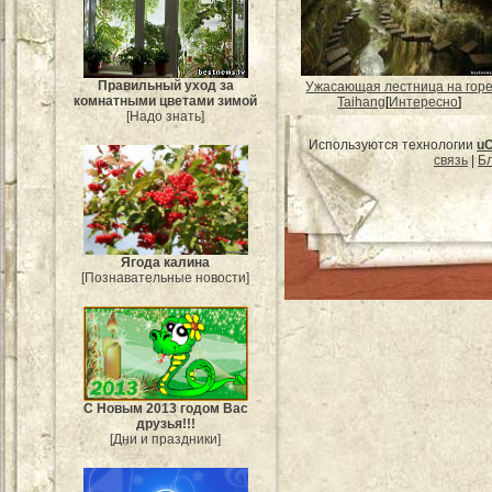
Правильный уход за
Ужасающая лестница на гор
комнатными цветами зимой
Taihang
[
Интересно
]
[Надо знать]
Используются технологии
u
связь
|
Бл
Ягода калина
[Познавательные новости]
С Новым 2013 годом Вас
друзья!!!
[Дни и праздники]