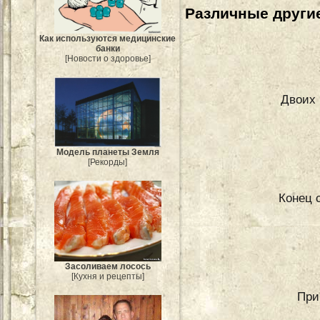
Различные другие
Как используются медицинские
банки
[Новости о здоровье]
Двоих 
Модель планеты Земля
[Рекорды]
Конец с
Засоливаем лосось
[Кухня и рецепты]
При