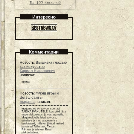
Топ 100 новостей
Интересно
Комментарии
Новость:
Вышивка гладью
как искусство
Кирилл Николаевич
написал:
Круто)
Новость:
Флэш игры и
флэш сайты
magama
написал:
magama.ee on tutvumisportaal
TÄISKASVANUTELE, kus võid jätta
tutvumiskuulutusi ja vastata neile.
Magamaklubis leiad tutvuse,
suhtluse ja muu ajaveetmise
kuulutused, mille on jätnud mehed
ja naised Tallinnast, Tartust ,
Pärnust ja teistest Eesti
piirkondadest.