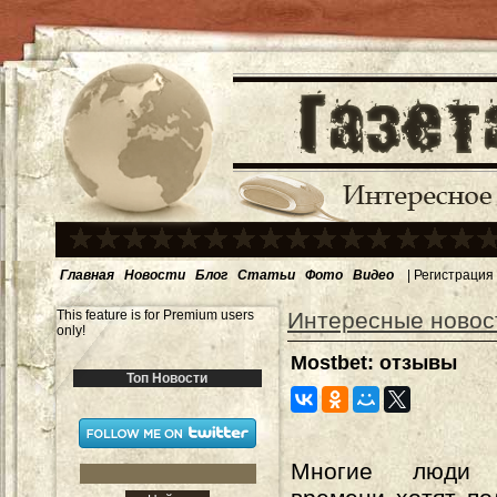
Главная
Новости
Блог
Статьи
Фото
Видео
|
Регистрация
This feature is for Premium users
Интересные новос
only!
Mostbet: отзывы
Топ Новости
Многие люди