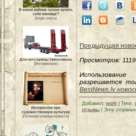
В каком районе лучше купить
себе жилище?
[Надо знать]
Предыдущая ново
Просмотров
: 111
Для чего нужны тяжеловозы
[Интересное]
Использование
разрешается тол
BestNews.lv ново
Добавил
:
work
|
Теги
:
Интересное про
отзывы
|
Эту странич
художественную культуру
[Познавательные новости]