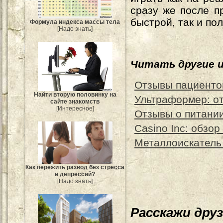
сразу же после п
быстрой, так и по
Формула индекса массы тела
[Надо знать]
Читать другие 
Отзывы пациенто
Найти вторую половинку на
Ультраформер: о
сайте знакомств
[Интересное]
Отзывы о питани
Casino Inc: обзор
Металлоискатель 
Как пережить развод без стресса
и депрессий?
[Надо знать]
Расскажи дру