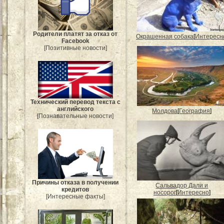
Родители платят за отказ от
Окрашенная собака
[
Интересн
Facebook
[Позитивные новости]
Технический перевод текста с
английского
Молдова
[
География
]
[Познавательные новости]
Причины отказа в получении
Сальвадор Дали и
кредитов
носорог
[
Интересно
]
[Интересные факты]