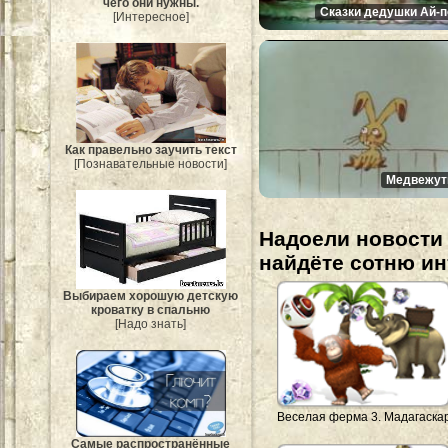
чего они нужны.
Сказки дедушки Ай-п
[Интересное]
Как правельно заучить текст
[Познавательные новости]
Медвежут
Надоели новости 
найдёте сотню и
Выбираем хорошую детскую
кроватку в спальню
[Надо знать]
Веселая ферма 3. Мадагаска
Самые распространённые