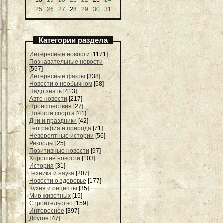
25
26
27
28
29
30
31
Категории раздела
Интересные новости
[1171]
Познавательные новости
[597]
Интересные факты
[338]
Новости о необычном
[58]
Надо знать
[413]
Авто новости
[217]
Происшествия
[27]
Новости спорта
[41]
Дни и праздники
[42]
География и природа
[71]
Невероятные истории
[56]
Рекорды
[25]
Позитивные новости
[97]
Хорошие новости
[103]
История
[31]
Техника и наука
[207]
Новости о здоровье
[177]
Кухня и рецепты
[35]
Мир животных
[15]
Строительство
[159]
Интересное
[397]
Другое
[47]