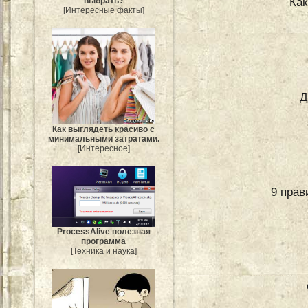
Как
выбрать?
[Интересные факты]
Д
Как выглядеть красиво с
минимальными затратами.
[Интересное]
9 прав
ProcessAlive полезная
программа
[Техника и наука]