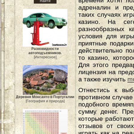
времени хотят по
адреналин и пре
таких случаях игр
казино. На се
разнообразных к
условия для игр
приятные подарки
Разновидности
действительно по
автоподъемников.
то казино, котор
[Интересное]
Для этого предва
лицензия на пред
а также изучить
m
Отнестись к выб
противном случае
Деревня Монсанто в Португалии
[География и природа]
подобного времяп
сумму денег. Пре
которые работают
отзывов от свои
играть как на ре