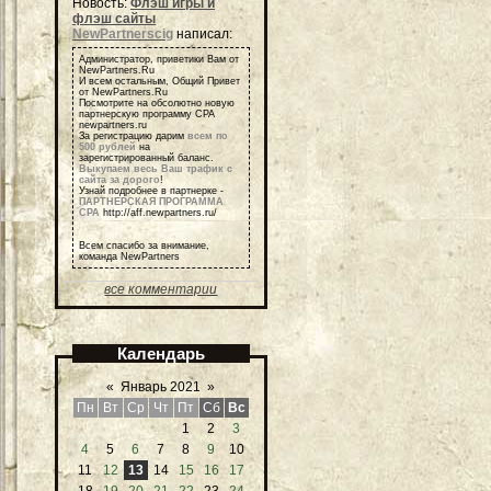
Новость:
Флэш игры и
флэш сайты
NewPartnerscig
написал:
Администратор, приветики Вам от
NewPartners.Ru
И всем остальным, Общий Привет
от NewPartners.Ru
Посмотрите на обсолютно новую
партнерскую программу СРА
newpartners.ru
За регистрацию дарим
всем по
500 рублей
на
зарегистрированный баланс.
Выкупаем весь Ваш трафик с
сайта за дорого
!
Узнай подробнее в партнерке -
ПАРТНЕРСКАЯ ПРОГРАММА
СРА
http://aff.newpartners.ru/
Всем спасибо за внимание,
команда NewPartners
все комментарии
Календарь
«
Январь 2021
»
Пн
Вт
Ср
Чт
Пт
Сб
Вс
1
2
3
4
5
6
7
8
9
10
11
12
13
14
15
16
17
18
19
20
21
22
23
24