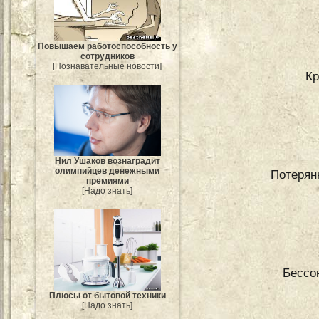
Повышаем работоспособность у
сотрудников
[Познавательные новости]
Кр
Нил Ушаков вознаградит
олимпийцев денежными
Потерян
премиями
[Надо знать]
Бессон
Плюсы от бытовой техники
[Надо знать]