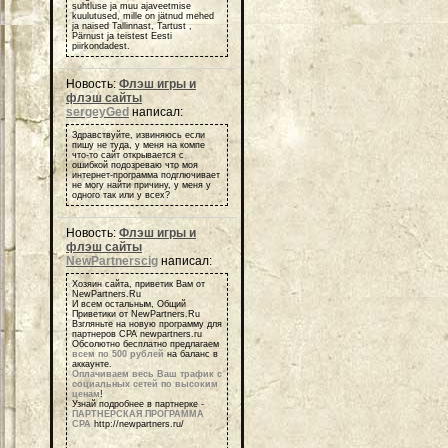
suhtluse ja muu ajaveetmise
kuulutused, mille on jätnud mehed
ja naised Tallinnast, Tartust ,
Pärnust ja teistest Eesti
piirkondadest.
Новость:
Флэш игры и
флэш сайты
sergeyGed
написал:
Здравствуйте, извиняюсь если
пишу не туда, у меня на компе
что-то сайт открывается с
ошибкой подозреваю что моя
интернет-программа подглючивает
не могу найти причину, у меня у
одного так или у всех?
Новость:
Флэш игры и
флэш сайты
NewPartnerscig
написал:
Хозяин сайта, приветик Вам от
NewPartners.Ru
И всем остальным, Общий
Приветики от NewPartners.Ru
Взгляньте на новую программу для
партнеров СРА newpartners.ru
Обсолютно бесплатно предлагаем
всем по 500 рублей
на баланс в
аккаунте.
Оплачиваем весь Ваш трафик с
социальных сетей по высоким
ценам
!
Узнай подробнее в партнерке -
ПАРТНЕРСКАЯ ПРОГРАММА
СРА
http://newpartners.ru/