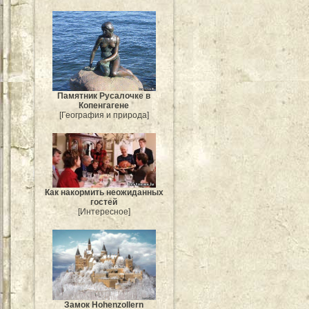
Памятник Русалочке в
Копенгагене
[География и природа]
Как накормить неожиданных
гостей
[Интересное]
Замок Hohenzollern