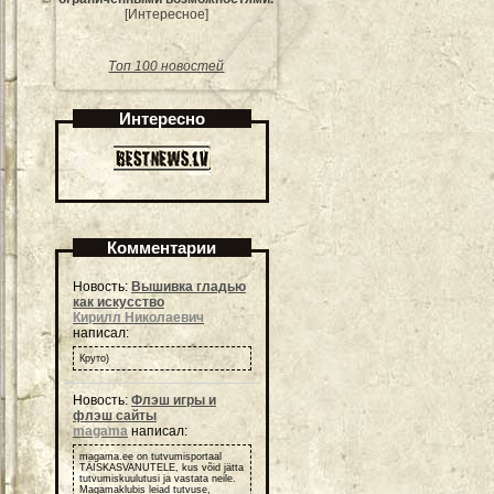
[Интересное]
Топ 100 новостей
Интересно
Комментарии
Новость:
Вышивка гладью
как искусство
Кирилл Николаевич
написал:
Круто)
Новость:
Флэш игры и
флэш сайты
magama
написал:
magama.ee on tutvumisportaal
TÄISKASVANUTELE, kus võid jätta
tutvumiskuulutusi ja vastata neile.
Magamaklubis leiad tutvuse,