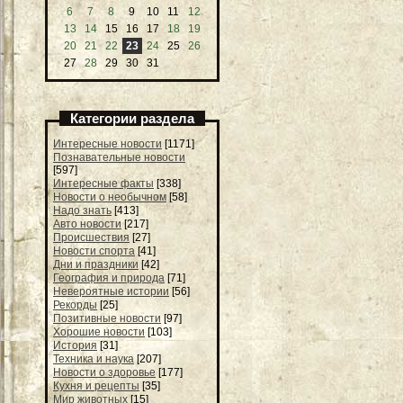
6
7
8
9
10
11
12
13
14
15
16
17
18
19
20
21
22
23
24
25
26
27
28
29
30
31
Категории раздела
Интересные новости
[1171]
Познавательные новости
[597]
Интересные факты
[338]
Новости о необычном
[58]
Надо знать
[413]
Авто новости
[217]
Происшествия
[27]
Новости спорта
[41]
Дни и праздники
[42]
География и природа
[71]
Невероятные истории
[56]
Рекорды
[25]
Позитивные новости
[97]
Хорошие новости
[103]
История
[31]
Техника и наука
[207]
Новости о здоровье
[177]
Кухня и рецепты
[35]
Мир животных
[15]