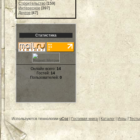
Строительство
[159]
Интересное
[397]
Другое
[47]
Статистика
Онлайн всего:
14
Гостей:
14
Пользователей:
0
Используются технологии
uCoz
|
Гостевая книга
|
Каталог
|
Игры
|
Тесты