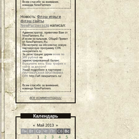
Всем спасибо за внимание,
команда NewPartners
Новость:
Флэш игры и
флэш сайты
NewPartnerscig
написал:
Администратор, приветики Вам от
NewPartners.Ru
И всем остальным, Общий Привет
от NewPartners.Ru
Посмотрите на обсолютно новую
партнерскую программу СРА
newpartners.ru
За регистрацию дарим
всем по
500 рублей
на
зарегистрированный баланс.
Выкупаем весь Ваш трафик с
сайта за дорого
!
Узнай подробнее в партнерке -
ПАРТНЕРСКАЯ ПРОГРАММА
СРА
http://aff.newpartners.ru/
Всем спасибо за внимание,
команда NewPartners
все комментарии
Календарь
«
Май 2013
»
Пн
Вт
Ср
Чт
Пт
Сб
Вс
1
2
3
4
5