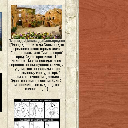
Площадь Чивита ди Баньореджо
[Площадь Чивита ди Баньореджо
– средневекового города-замка.
Его еще называют "умирающий"
город. Здесь проживает 14
человек. Чивита находится на
вершине неприступного холма, и
туда можно попасть лишь по
пешеходному мосту, который
называют «мостом дьявола».
Здесь совсем нет автомобилей,
мотоциклов, не видно даже
велосипедов.]