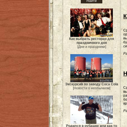
К
Ср
ор
вы
Как выбрать ресторан для
бу
праздничного дня
с
[Дни и праздники]
Ра
Н
Экскурсия по заводу Coca Cola
Ср
[Новости о необычном]
вы
ра
бо
в
Ра
Родился в рубашке или как-то