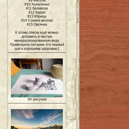
#9 Фасоль
#10 Халапеньо
#11 Брокколи
#12 Карри
#13 К0рица
#14 Соевое молоко
#15 Овсянка
К этому списку ещё можно
добавить и чистую
минерализированную воду.
Правельное питание это первый
шаг к хорошему здоровью.]
3D рисунок