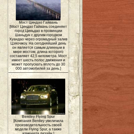
Мост Циндао Гайвань
[Мост Циндао Гайвань соединяет
город Циньдао в провинции
Шаньдун с другим городком
Хуандао через огромадный залив
Цзяочжоу. На сегодняйший день
он является самым длинным в
мире мостом, длина которого
составляет 42,5 километра. Мост
имеет шесть полос движения и
может пропускать вплоть до 30
000 автомобилей за день.]
Bentley Flying Spur
[Компания Bentley увеличила
производительность своей
модели Flying Spur, а также
изменила дизайн.]