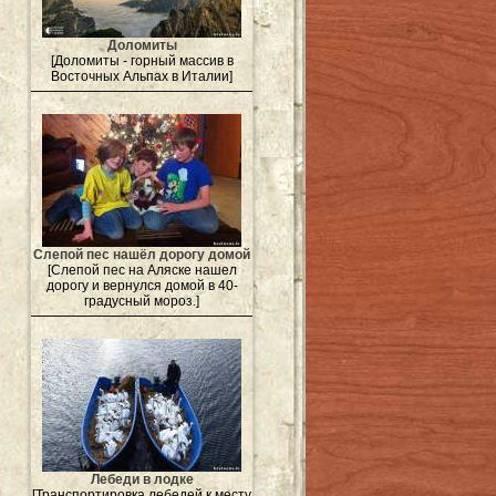
Доломиты
[Доломиты - горный массив в
Восточных Альпах в Италии]
Слепой пес нашёл дорогу домой
[Слепой пес на Аляске нашел
дорогу и вернулся домой в 40-
градусный мороз.]
Лебеди в лодке
[Транспортировка лебедей к месту