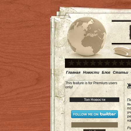
Главная
Новости
Блог
Статьи
This feature is for Premium users
Ж
only!
Топ Новости
Пе
вы
по
уч
ре
на
Ра