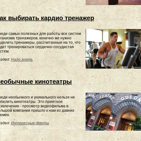
ак выбирать кардио тренажер
еди самых полезных для работы все систем
ганизма тренажеров, конечно же нужно
делить тренажеры, рассчитанные на то, что
дет тренироваться сердечно-сосудистая
истем.
здел:
Надо знать
еобычные кинотеатры
еди необычного и уникального нельзя не
белить кинотеатры. Это приятное
звлечение - просмотр видеофильма в
льшой компании пришло к нам из давних
ремен.
здел:
Интересные факты