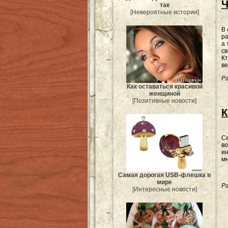
Ч
так
[Невероятные истории]
В 
ра
а 
св
Кт
ве
Ра
Как оставаться красивой
женщиной
[Позитивные новости]
К
Се
во
ин
мн
Самая дорогая USB-флешка в
мире
Ра
[Интересные новости]