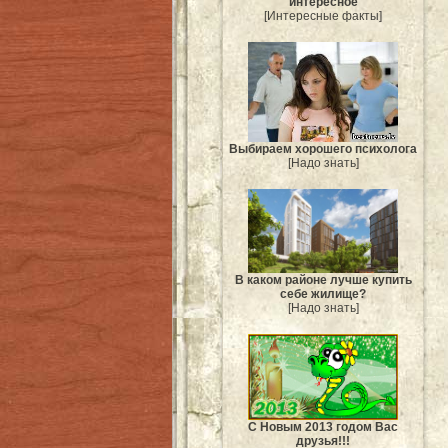
интересное
[Интересные факты]
Выбираем хорошего психолога
[Надо знать]
В каком районе лучше купить
себе жилище?
[Надо знать]
С Новым 2013 годом Вас
друзья!!!