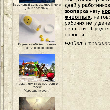
дней у работников
Всемирный день океанов 8 июня
[Дни и праздники]
зоопарка
нету
ко
животных
, не го
рабочих нету денег
не платит. Продол
новости.
Раздел:
Происше
Поднять себе настроение
[Позитивные новости]
Парк Angry Birds построят в
России
[Хорошие новости]