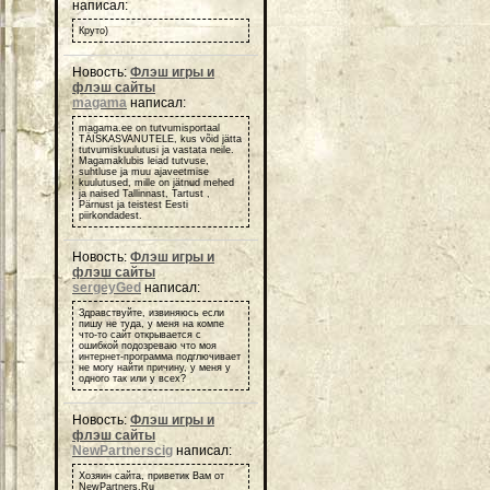
написал:
Круто)
Новость:
Флэш игры и
флэш сайты
magama
написал:
magama.ee on tutvumisportaal
TÄISKASVANUTELE, kus võid jätta
tutvumiskuulutusi ja vastata neile.
Magamaklubis leiad tutvuse,
suhtluse ja muu ajaveetmise
kuulutused, mille on jätnud mehed
ja naised Tallinnast, Tartust ,
Pärnust ja teistest Eesti
piirkondadest.
Новость:
Флэш игры и
флэш сайты
sergeyGed
написал:
Здравствуйте, извиняюсь если
пишу не туда, у меня на компе
что-то сайт открывается с
ошибкой подозреваю что моя
интернет-программа подглючивает
не могу найти причину, у меня у
одного так или у всех?
Новость:
Флэш игры и
флэш сайты
NewPartnerscig
написал:
Хозяин сайта, приветик Вам от
NewPartners.Ru