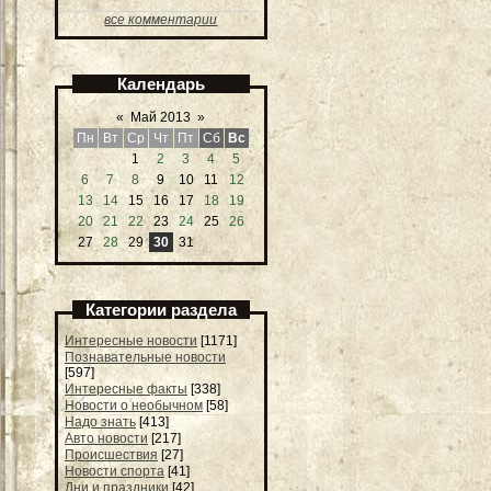
все комментарии
Календарь
«
Май 2013
»
Пн
Вт
Ср
Чт
Пт
Сб
Вс
1
2
3
4
5
6
7
8
9
10
11
12
13
14
15
16
17
18
19
20
21
22
23
24
25
26
27
28
29
30
31
Категории раздела
Интересные новости
[1171]
Познавательные новости
[597]
Интересные факты
[338]
Новости о необычном
[58]
Надо знать
[413]
Авто новости
[217]
Происшествия
[27]
Новости спорта
[41]
Дни и праздники
[42]