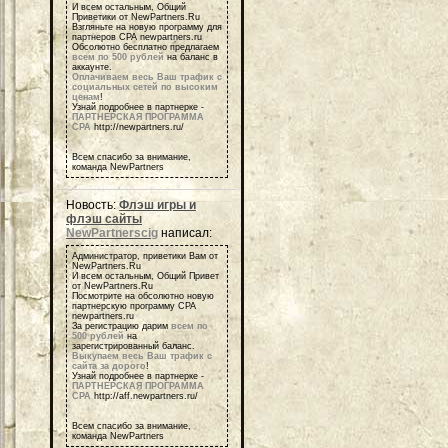
И всем остальным, Общий
Приветики от NewPartners.Ru
Взгляньте на новую программу для
партнеров СРА newpartners.ru
Обсолютно бесплатно предлагаем
всем по 500 рублей
на баланс в
аккаунте.
Оплачиваем весь Ваш трафик с
социальных сетей по высоким
ценам
!
Узнай подробнее в партнерке -
ПАРТНЕРСКАЯ ПРОГРАММА
СРА
http://newpartners.ru/
Всем спасибо за внимание,
команда NewPartners
Новость:
Флэш игры и
флэш сайты
NewPartnerscig
написал:
Администратор, приветики Вам от
NewPartners.Ru
И всем остальным, Общий Привет
от NewPartners.Ru
Посмотрите на обсолютно новую
партнерскую программу СРА
newpartners.ru
За регистрацию дарим
всем по
500 рублей
на
зарегистрированный баланс.
Выкупаем весь Ваш трафик с
сайта за дорого
!
Узнай подробнее в партнерке -
ПАРТНЕРСКАЯ ПРОГРАММА
СРА
http://aff.newpartners.ru/
Всем спасибо за внимание,
команда NewPartners