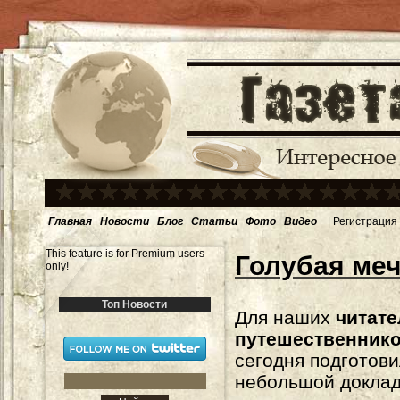
Главная
Новости
Блог
Статьи
Фото
Видео
|
Регистрация
This feature is for Premium users
Голубая меч
only!
Топ Новости
Для наших
читате
путешественник
сегодня подготов
небольшой доклад