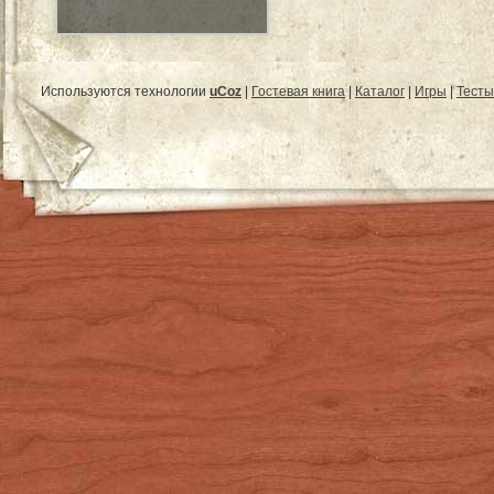
Используются технологии
uCoz
|
Гостевая книга
|
Каталог
|
Игры
|
Тесты