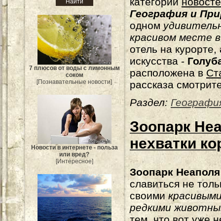
категории
новост
География и При
одном
удивитель
красивом месте в
отель на курорте,
искусства -
Голуб
7 плюсов от воды с лимонным
расположена в
Ст
соком
[Познавательные новости]
рассказа смотрите
Раздел:
Географи
Зоопарк Неа
нехватки ко
Новости в интернете - польза
или вред?
[Интересное]
Зоопарк Неаполя
славиться не толь
своими
красивыми
редкими животн
тем, что вот уже 