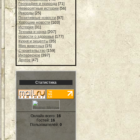
География и природа
[71]
Невероятные истории
[56]
Рекорды
[25]
Позитивные новости
[97]
Хорошие новости
[103]
История
[31]
Техника и наука
[207]
Новости о здоровье
[177]
Кухня и рецепты
[35]
Мир животных
[15]
Строительство
[159]
Интересное
[397]
Другое
[47]
Статистика
Онлайн всего:
16
Гостей:
16
Пользователей:
0