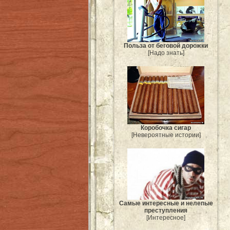
Польза от беговой дорожки
[Надо знать]
Коробочка сигар
[Невероятные истории]
Самые интересные и нелепые
преступления
[Интересное]