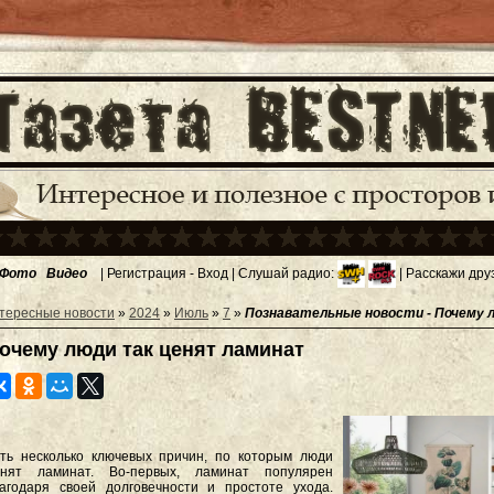
Фото
Видео
|
Регистрация
-
Вход
| Слушай радио:
| Расскажи дру
тересные новости
»
2024
»
Июль
»
7
»
Познавательные новости - Почему 
очему люди так ценят ламинат
ть несколько ключевых причин, по которым люди
енят ламинат. Во-первых, ламинат популярен
агодаря своей долговечности и простоте ухода.