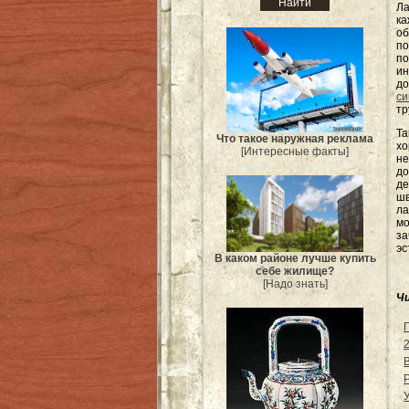
Ла
к
об
по
п
и
до
с
тр
Та
Что такое наружная реклама
хо
[Интересные факты]
не
до
де
шв
ла
мо
за
эс
В каком районе лучше купить
себе жилище?
[Надо знать]
Ч