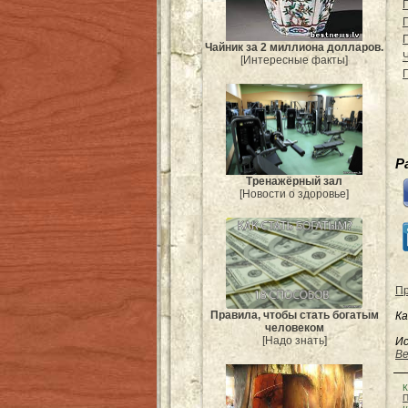
Чайник за 2 миллиона долларов.
[Интересные факты]
Р
Тренажёрный зал
[Новости о здоровье]
Пр
Правила, чтобы стать богатым
Ка
человеком
[Надо знать]
Ис
Be
К
П