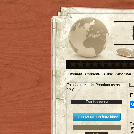
Главная
Новости
Блог
Статьи
This feature is for Premium users
Ин
only!
П
Топ Новости
Ес
ц
бл