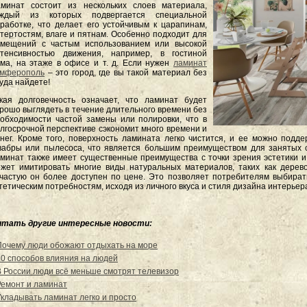
минат состоит из нескольких слоев материала,
аждый из которых подвергается специальной
работке, что делает его устойчивым к царапинам,
тертостям, влаге и пятнам. Особенно подходит для
омещений с частым использованием или высокой
нтенсивностью движения, например, в гостиной
ма, на этаже в офисе и т. д. Если нужен
ламинат
имферополь
– это город, где вы такой материал без
уда найдете!
кая долговечность означает, что ламинат будет
рошо выглядеть в течение длительного времени без
обходимости частой замены или полировки, что в
лгосрочной перспективе сэкономит много времени и
нег. Кроме того, поверхность ламината легко чистится, и ее можно подд
абры или пылесоса, что является большим преимуществом для занятых с
минат также имеет существенные преимущества с точки зрения эстетики и
жет имитировать многие виды натуральных материалов, таких как дерево
частую он более доступен по цене. Это позволяет потребителям выбират
тетическим потребностям, исходя из личного вкуса и стиля дизайна интерьер
итать другие интересные новости:
Почему люди обожают отдыхать на море
20 способов влияния на людей
В России люди всё меньше смотрят телевизор
Ремонт и ламинат
Укладывать ламинат легко и просто