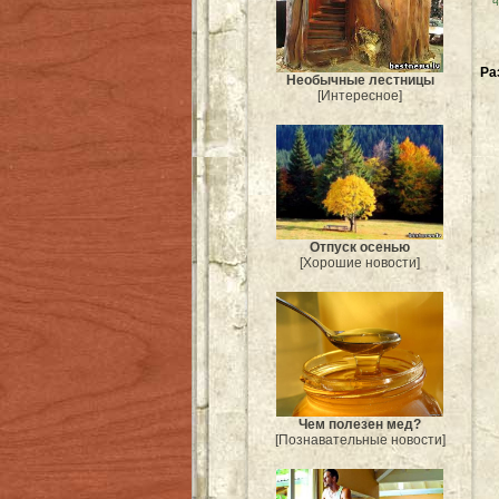
Ра
Необычные лестницы
[Интересное]
Отпуск осенью
[Хорошие новости]
Чем полезен мед?
[Познавательные новости]