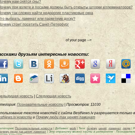
Почему нам снятся сны?
Почему при взлете и посадке должны быть открыты шторки иллюминаторов?
Почему так сложно найти недорогие пластиковые окна
Что выбрать: ламинат или паркетную доску?
Почему стоит посетить Санкт-Петербург
of your page -->
асскажи друзьям интересные новости:
едыдущая новость
|
Следующая новость
тегория:
Познавательные новости
|
Просмотров
: 11030
пользование текстов новостей с сайта BestNews.lv разрешается только в
stNews.lv новости
и
Почему люди так ценят ламинат
атегория
:
Познавательные новости
|
Добавил
:
work
|
Теги
:
почему
,
ценят
,
ламинат
,
люди
|
Р
очему люди так ценят ламинат
|
Эту страничку можно найти в интернете
-
Познавател
ценят ламинат