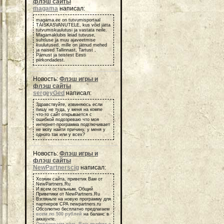
флэш сайты
magama
написал:
magama.ee on tutvumisportaal
TÄISKASVANUTELE, kus võid jätta
tutvumiskuulutusi ja vastata neile.
Magamaklubis leiad tutvuse,
suhtluse ja muu ajaveetmise
kuulutused, mille on jätnud mehed
ja naised Tallinnast, Tartust ,
Pärnust ja teistest Eesti
piirkondadest.
Новость:
Флэш игры и
флэш сайты
sergeyGed
написал:
Здравствуйте, извиняюсь если
пишу не туда, у меня на компе
что-то сайт открывается с
ошибкой подозреваю что моя
интернет-программа подглючивает
не могу найти причину, у меня у
одного так или у всех?
Новость:
Флэш игры и
флэш сайты
NewPartnerscig
написал:
Хозяин сайта, приветик Вам от
NewPartners.Ru
И всем остальным, Общий
Приветики от NewPartners.Ru
Взгляньте на новую программу для
партнеров СРА newpartners.ru
Обсолютно бесплатно предлагаем
всем по 500 рублей
на баланс в
аккаунте.