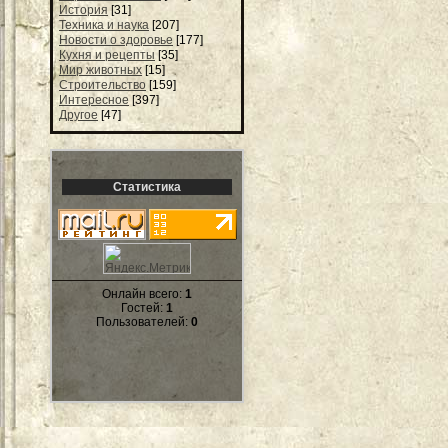
История
[31]
Техника и наука
[207]
Новости о здоровье
[177]
Кухня и рецепты
[35]
Мир животных
[15]
Строительство
[159]
Интересное
[397]
Другое
[47]
Статистика
Онлайн всего:
1
Гостей:
1
Пользователей:
0