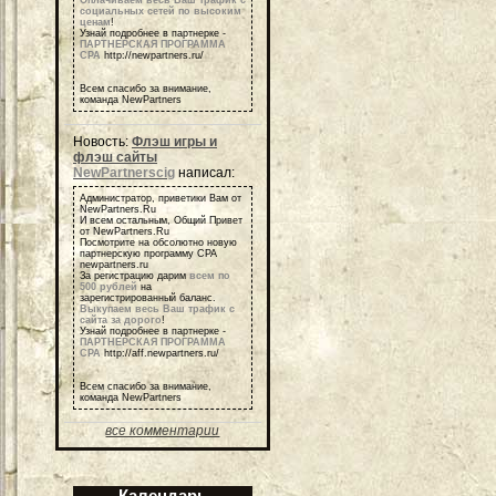
Оплачиваем весь Ваш трафик с
социальных сетей по высоким
ценам
!
Узнай подробнее в партнерке -
ПАРТНЕРСКАЯ ПРОГРАММА
СРА
http://newpartners.ru/
Всем спасибо за внимание,
команда NewPartners
Новость:
Флэш игры и
флэш сайты
NewPartnerscig
написал:
Администратор, приветики Вам от
NewPartners.Ru
И всем остальным, Общий Привет
от NewPartners.Ru
Посмотрите на обсолютно новую
партнерскую программу СРА
newpartners.ru
За регистрацию дарим
всем по
500 рублей
на
зарегистрированный баланс.
Выкупаем весь Ваш трафик с
сайта за дорого
!
Узнай подробнее в партнерке -
ПАРТНЕРСКАЯ ПРОГРАММА
СРА
http://aff.newpartners.ru/
Всем спасибо за внимание,
команда NewPartners
все комментарии
Календарь