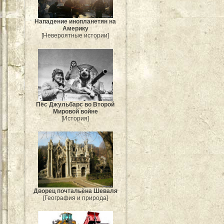
Нападение инопланетян на
Америку
[Невероятные истории]
Пёс Джульбарс во Второй
Мировой войне
[История]
Дворец почтальёна Шеваля
[География и природа]