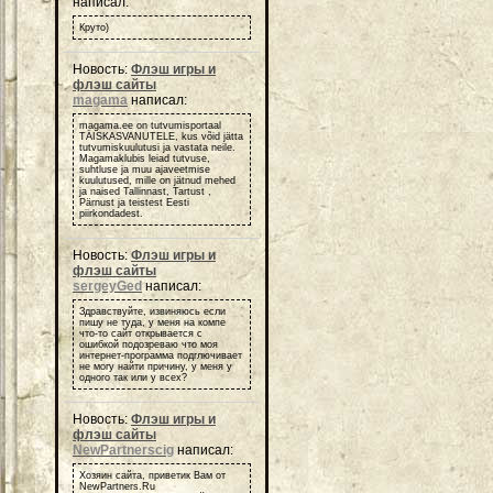
написал:
Круто)
Новость:
Флэш игры и
флэш сайты
magama
написал:
magama.ee on tutvumisportaal
TÄISKASVANUTELE, kus võid jätta
tutvumiskuulutusi ja vastata neile.
Magamaklubis leiad tutvuse,
suhtluse ja muu ajaveetmise
kuulutused, mille on jätnud mehed
ja naised Tallinnast, Tartust ,
Pärnust ja teistest Eesti
piirkondadest.
Новость:
Флэш игры и
флэш сайты
sergeyGed
написал:
Здравствуйте, извиняюсь если
пишу не туда, у меня на компе
что-то сайт открывается с
ошибкой подозреваю что моя
интернет-программа подглючивает
не могу найти причину, у меня у
одного так или у всех?
Новость:
Флэш игры и
флэш сайты
NewPartnerscig
написал:
Хозяин сайта, приветик Вам от
NewPartners.Ru