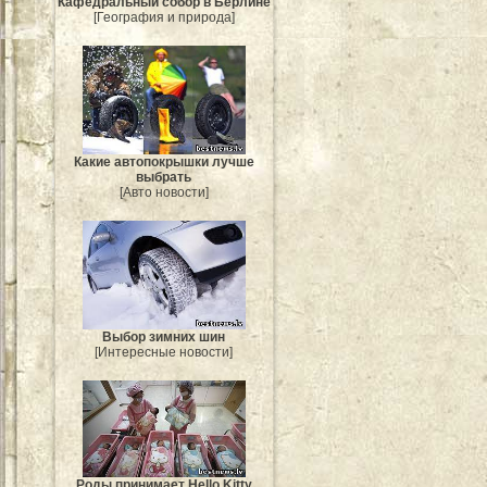
Кафедральный собор в Берлине
[География и природа]
Какие автопокрышки лучше
выбрать
[Авто новости]
Выбор зимних шин
[Интересные новости]
Роды принимает Hello Kitty