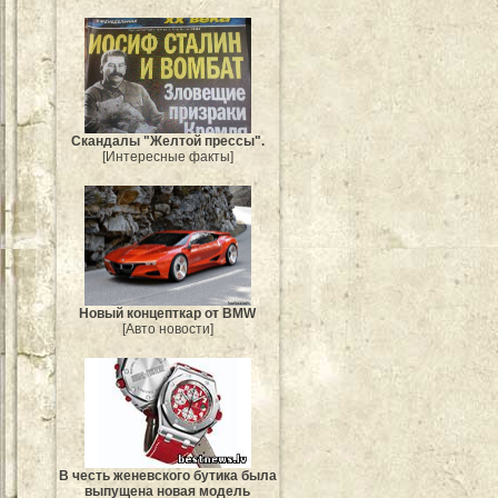
Скандалы "Желтой прессы".
[Интересные факты]
Новый концепткар от BMW
[Авто новости]
В честь женевского бутика была
выпущена новая модель