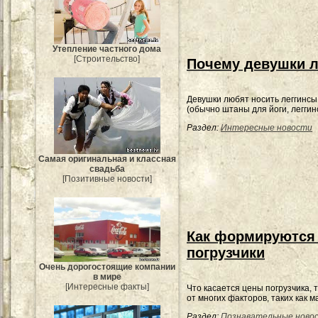
Утепление частного дома
[Строительство]
Почему девушки л
Девушки любят носить леггинсы
(обычно штаны для йоги, леггинсы
Раздел:
Интересные новости
Самая оригинальная и классная
свадьба
[Позитивные новости]
Как формируются
погрузчики
Очень дорогостоящие компании
в мире
[Интересные факты]
Что касается цены погрузчика, 
от многих факторов, таких как м
Раздел:
Познавательные ново