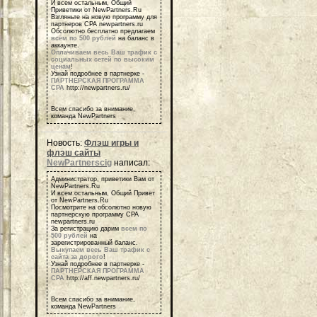
И всем остальным, Общий
Приветики от NewPartners.Ru
Взгляньте на новую программу для
партнеров СРА newpartners.ru
Обсолютно бесплатно предлагаем
всем по 500 рублей
на баланс в
аккаунте.
Оплачиваем весь Ваш трафик с
социальных сетей по высоким
ценам
!
Узнай подробнее в партнерке -
ПАРТНЕРСКАЯ ПРОГРАММА
СРА
http://newpartners.ru/
Всем спасибо за внимание,
команда NewPartners
Новость:
Флэш игры и
флэш сайты
NewPartnerscig
написал:
Администратор, приветики Вам от
NewPartners.Ru
И всем остальным, Общий Привет
от NewPartners.Ru
Посмотрите на обсолютно новую
партнерскую программу СРА
newpartners.ru
За регистрацию дарим
всем по
500 рублей
на
зарегистрированный баланс.
Выкупаем весь Ваш трафик с
сайта за дорого
!
Узнай подробнее в партнерке -
ПАРТНЕРСКАЯ ПРОГРАММА
СРА
http://aff.newpartners.ru/
Всем спасибо за внимание,
команда NewPartners