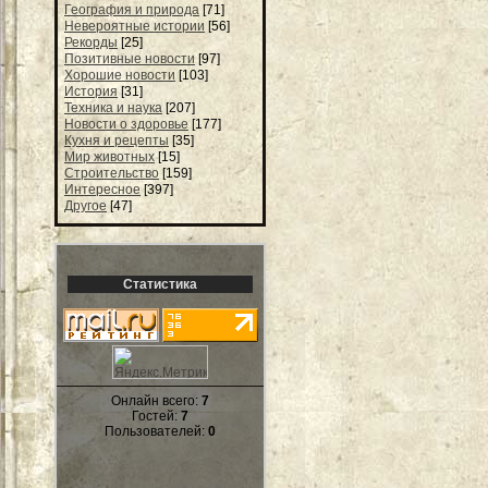
География и природа
[71]
Невероятные истории
[56]
Рекорды
[25]
Позитивные новости
[97]
Хорошие новости
[103]
История
[31]
Техника и наука
[207]
Новости о здоровье
[177]
Кухня и рецепты
[35]
Мир животных
[15]
Строительство
[159]
Интересное
[397]
Другое
[47]
Статистика
Онлайн всего:
7
Гостей:
7
Пользователей:
0