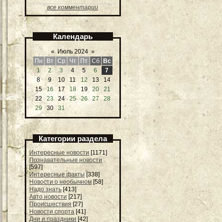
все комментарии
Календарь
«
Июль 2024
»
Пн
Вт
Ср
Чт
Пт
Сб
Вс
1
2
3
4
5
6
7
8
9
10
11
12
13
14
15
16
17
18
19
20
21
22
23
24
25
26
27
28
29
30
31
Категории раздела
Интересные новости
[1171]
Познавательные новости
[597]
Интересные факты
[338]
Новости о необычном
[58]
Надо знать
[413]
Авто новости
[217]
Происшествия
[27]
Новости спорта
[41]
Дни и праздники
[42]