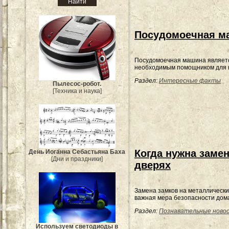
Посудомоечная ма
Посудомоечная машина являет
необходимым помощником для к
Раздел:
Интересные факты
Пылесос-робот.
[Техника и наука]
Когда нужна заме
День Иоганна Себастьяна Баха
[Дни и праздники]
дверях
Замена замков на металлическ
важная мера безопасности дом
Раздел:
Познавательные ново
Используем светодиоды в