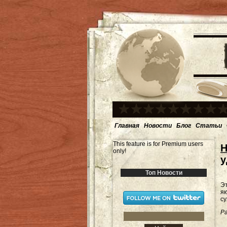
Главная
Новости
Блог
Статьи
This feature is for Premium users
Н
only!
у
Топ Новости
Э
як
су
Ра