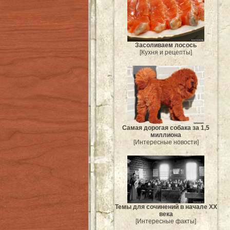
Засоливаем лосось
[Кухня и рецепты]
Самая дорогая собака за 1,5
миллиона
[Интересные новости]
Темы для сочинений в начале XX
века
[Интересные факты]