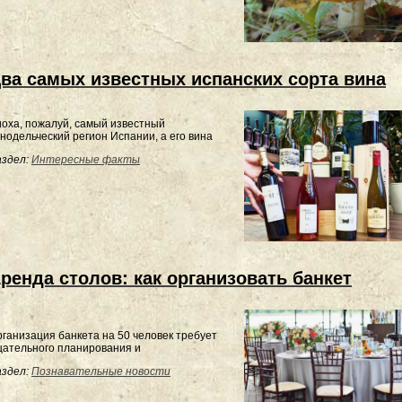
ва самых известных испанских сорта вина
оха, пожалуй, самый известный
нодельческий регион Испании, а его вина
здел:
Интересные факты
ренда столов: как организовать банкет
ганизация банкета на 50 человек требует
щательного планирования и
здел:
Познавательные новости