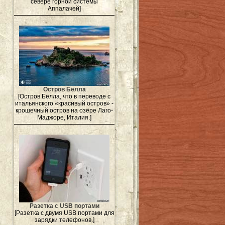
севере горной системы
Аппалачей]
Остров Белла
[Остров Белла, что в переводе с
итальянского «красивый остров» -
крошечный остров на озере Лаго-
Маджоре, Италия.]
Разетка с USB портами
[Разетка с двумя USB портами для
зарядки телефонов.]