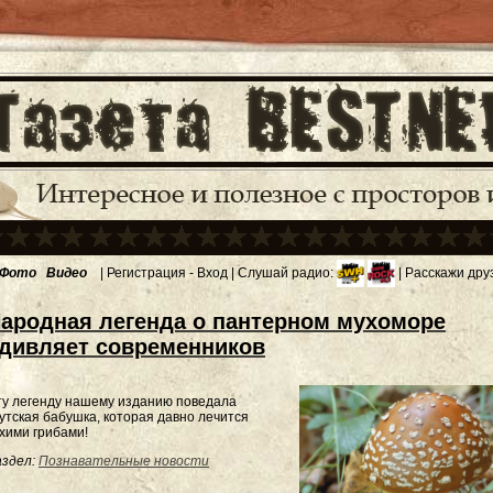
Фото
Видео
|
Регистрация
-
Вход
| Слушай радио:
| Расскажи дру
ародная легенда о пантерном мухоморе
дивляет современников
ту легенду нашему изданию поведала
утская бабушка, которая давно лечится
хими грибами!
здел:
Познавательные новости