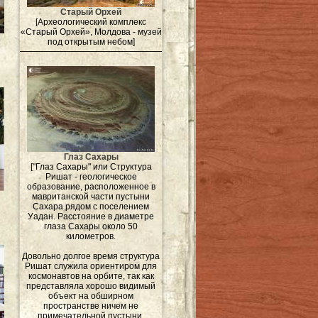
Старый Орхей
[Археологический комплекс
«Старый Орхей», Молдова - музей
под открытым небом]
Глаз Сахары
["Глаз Сахары" или Структура
Ришат - геологическое
образование, расположенное в
мавританской части пустыни
Сахара рядом с поселением
Уадан. Расстояние в диаметре
глаза Сахары около 50
километров.
Довольно долгое время структура
Ришат служила ориентиром для
космонавтов на орбите, так как
представляла хорошо видимый
объект на обширном
пространстве ничем не
примечательной пустыни.