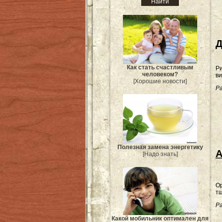
Д
Как стать счастливым
Ри
человеком?
ви
[Хорошие новости]
Ра
Полезная замена энергетику
А
[Надо знать]
Ор
т
Ра
Какой мобильник оптимален для