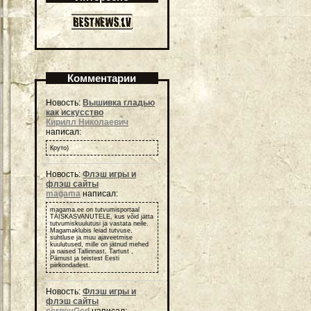
Комментарии
Новость:
Вышивка гладью
как искусство
Кирилл Николаевич
написал:
Круто)
Новость:
Флэш игры и
флэш сайты
magama
написал:
magama.ee on tutvumisportaal
TÄISKASVANUTELE, kus võid jätta
tutvumiskuulutusi ja vastata neile.
Magamaklubis leiad tutvuse,
suhtluse ja muu ajaveetmise
kuulutused, mille on jätnud mehed
ja naised Tallinnast, Tartust ,
Pärnust ja teistest Eesti
piirkondadest.
Новость:
Флэш игры и
флэш сайты
sergeyGed
написал: