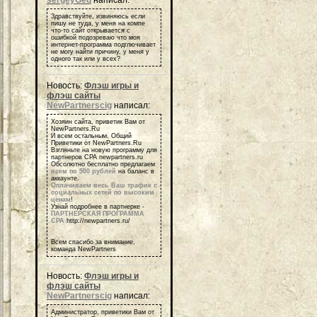
Здравствуйте, извиняюсь если
пишу не туда, у меня на компе
что-то сайт открывается с
ошибкой подозреваю что моя
интернет-программа подглючивает
не могу найти причину, у меня у
одного так или у всех?
Новость:
Флэш игры и
флэш сайты
NewPartnerscig
написал:
Хозяин сайта, приветик Вам от
NewPartners.Ru
И всем остальным, Общий
Приветики от NewPartners.Ru
Взгляньте на новую программу для
партнеров СРА newpartners.ru
Обсолютно бесплатно предлагаем
всем по 500 рублей
на баланс в
аккаунте.
Оплачиваем весь Ваш трафик с
социальных сетей по высоким
ценам
!
Узнай подробнее в партнерке -
ПАРТНЕРСКАЯ ПРОГРАММА
СРА
http://newpartners.ru/
Всем спасибо за внимание,
команда NewPartners
Новость:
Флэш игры и
флэш сайты
NewPartnerscig
написал:
Администратор, приветики Вам от