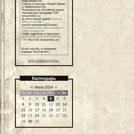
NewPartners.Ru
И всем остальным, Общий Привет
от NewPartners.Ru
Посмотрите на обсолютно новую
партнерскую программу СРА
newpartners.ru
За регистрацию дарим
всем по
500 рублей
на
зарегистрированный баланс.
Выкупаем весь Ваш трафик с
сайта за дорого
!
Узнай подробнее в партнерке -
ПАРТНЕРСКАЯ ПРОГРАММА
СРА
http://aff.newpartners.ru/
Всем спасибо за внимание,
команда NewPartners
все комментарии
Календарь
«
Июль 2024
»
Пн
Вт
Ср
Чт
Пт
Сб
Вс
1
2
3
4
5
6
7
8
9
10
11
12
13
14
15
16
17
18
19
20
21
22
23
24
25
26
27
28
29
30
31