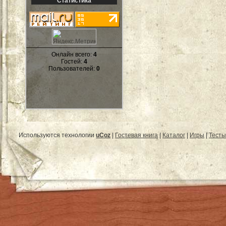
Статистика
Онлайн всего:
4
Гостей:
4
Пользователей:
0
Используются технологии
uCoz
|
Гостевая книга
|
Каталог
|
Игры
|
Тесты