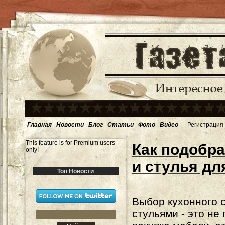
Главная
Новости
Блог
Статьи
Фото
Видео
|
Регистрация
This feature is for Premium users
Как подобр
only!
и стулья дл
Топ Новости
Выбор кухонного 
стульями - это не