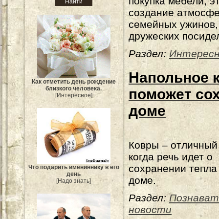
покупка мебели, э
создание атмосф
семейных ужинов,
дружеских посидел
Раздел:
Интересн
Напольное 
Как отметить день рождение
близкого человека.
поможет сох
[Интересное]
доме
Ковры – отличный
когда речь идет о
сохранении тепла 
Что подарить имениннику в его
день
доме.
[Надо знать]
Раздел:
Познават
новости