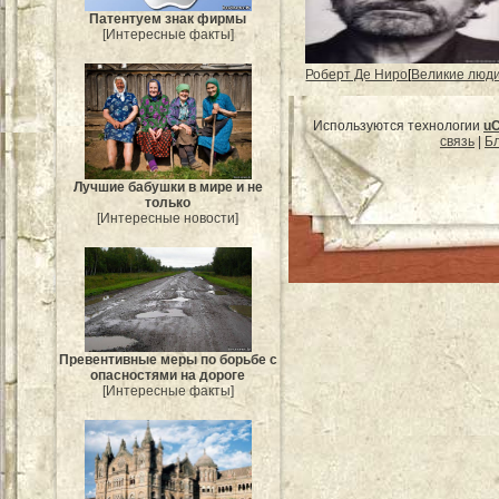
Патентуем знак фирмы
[Интересные факты]
Роберт Де Ниро
[
Великие люд
Используются технологии
u
связь
|
Бл
Лучшие бабушки в мире и не
только
[Интересные новости]
Превентивные меры по борьбе с
опасностями на дороге
[Интересные факты]