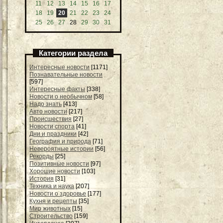
11
12
13
14
15
16
17
18
19
20
21
22
23
24
25
26
27
28
29
30
31
Категории раздела
Интересные новости
[1171]
Познавательные новости
[597]
Интересные факты
[338]
Новости о необычном
[58]
Надо знать
[413]
Авто новости
[217]
Происшествия
[27]
Новости спорта
[41]
Дни и праздники
[42]
География и природа
[71]
Невероятные истории
[56]
Рекорды
[25]
Позитивные новости
[97]
Хорошие новости
[103]
История
[31]
Техника и наука
[207]
Новости о здоровье
[177]
Кухня и рецепты
[35]
Мир животных
[15]
Строительство
[159]