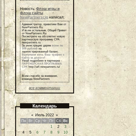
Новость:
Флэш игры и
флэш сайты
NewPartnerscig
написал:
Администратор, приветики Вам от
NewPartners.Ru
И всем остальным, Общий Привет
от NewPartners.Ru
Посмотрите на обсолютно новую
партнерскую программу СРА
newpartners.ru
За регистрацию дарим
всем по
500 рублей
на
зарегистрированный баланс.
Выкупаем весь Ваш трафик с
сайта за дорого
!
Узнай подробнее в партнерке -
ПАРТНЕРСКАЯ ПРОГРАММА
СРА
http://aff.newpartners.ru/
Всем спасибо за внимание,
команда NewPartners
все комментарии
Календарь
«
Июль 2022
»
Пн
Вт
Ср
Чт
Пт
Сб
Вс
1
2
3
4
5
6
7
8
9
10