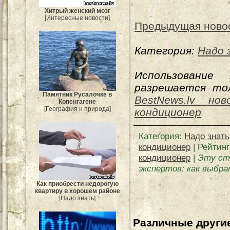
Хитрый женский мозг
[Интересные новости]
Предыдущая ново
Категория:
Надо 
Использование
разрешается тол
Памятник Русалочке в
BestNews.lv нов
Копенгагене
[География и природа]
кондиционер
Категория
:
Надо знать
кондиционер
|
Рейтинг
кондиционер
|
Эту ст
экспертов: как выбра
Как приобрести недорогую
квартиру в хорошем районе
[Надо знать]
Различные другие