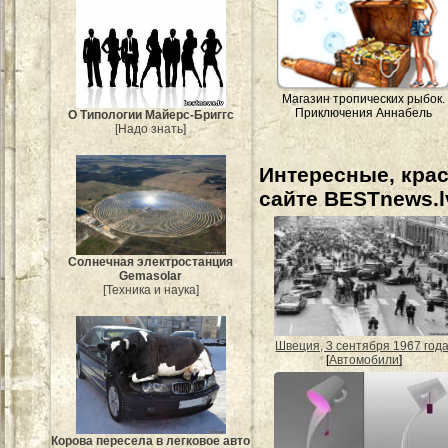
Магазин тропических рыбок.
Приключения Аннабель
О Типологии Майерс-Бриггс
[Надо знать]
Интересные, кра
сайте BESTnews.l
Солнечная электростанция
Gemasolar
[Техника и наука]
Швеция, 3 сентября 1967 года
[
Автомобили
]
Корова пересела в легковое авто