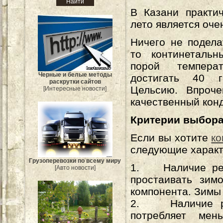
В Казани практи
лето является оче
Ничего не подела
то континеталь
порой темпера
Черные и белые методы
достигать 40 г
раскрутки сайтов
Цельсию. Впроче
[Интересные новости]
качественный кон
Критерии выбор
Если вы хотите
ко
следующие характ
Грузоперевозки по всему миру
1. Наличие режи
[Авто новости]
простаивать зим
компонента. Зимы 
2. Наличие реж
потребляет мен