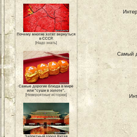
Интер
Почему многие хотят вернуться
в СССР.
[Надо знать]
Самый д
Самые дорогие блюда в мире
или "суши в золоте".
[Невероятные истории]
Ин
Запретный город Китая