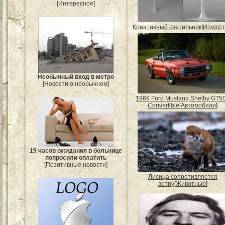
[Интересное]
Креативный светильник
[
Искусс
Необычный вход в метро
[Новости о необычном]
1969 Ford Mustang Shelby GT5
Convertible
[
Автомобили
]
19 часов ожидания в больнице
попросили оплатить
[Позитивные новости]
Лисица сопротивляется
ветру
[
Животные
]