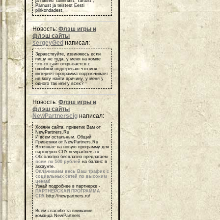
ja naised Tallinnast, Tartust ,
Pärnust ja teistest Eesti
piirkondadest.
Новость:
Флэш игры и
флэш сайты
sergeyGed
написал:
Здравствуйте, извиняюсь если
пишу не туда, у меня на компе
что-то сайт открывается с
ошибкой подозреваю что моя
интернет-программа подглючивает
не могу найти причину, у меня у
одного так или у всех?
Новость:
Флэш игры и
флэш сайты
NewPartnerscig
написал:
Хозяин сайта, приветик Вам от
NewPartners.Ru
И всем остальным, Общий
Приветики от NewPartners.Ru
Взгляньте на новую программу для
партнеров СРА newpartners.ru
Обсолютно бесплатно предлагаем
всем по 500 рублей
на баланс в
аккаунте.
Оплачиваем весь Ваш трафик с
социальных сетей по высоким
ценам
!
Узнай подробнее в партнерке -
ПАРТНЕРСКАЯ ПРОГРАММА
СРА
http://newpartners.ru/
Всем спасибо за внимание,
команда NewPartners