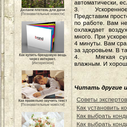
автоматически, ес
3. Ускоренное 
Делаем плетень для дачи
[Познавательные новости]
Представим прост
по работе. Вам н
охлаждает возду
много. При ускоре
4 минуты. Вам сра
за здоровьем. В т
Как купить брендовую вещь
4. Мягкая сушк
через интернет.
влажным. И хорош
[Интересное]
Читать другие 
Советы экспертов
Как правельно заучить текст
[Познавательные новости]
Как установить к
Как выбрать конд
Как выбрать кон