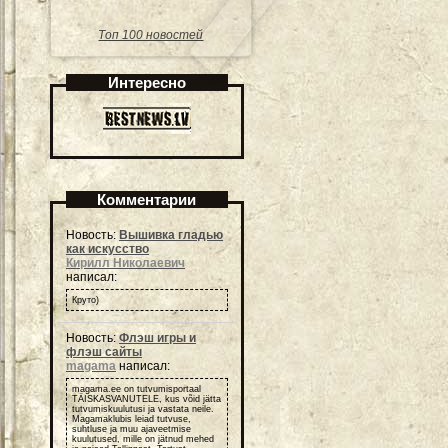
Топ 100 новостей
Интересно
Комментарии
Новость:
Вышивка гладью
как искусство
Кирилл Николаевич
написал:
Круто)
Новость:
Флэш игры и
флэш сайты
magama
написал:
magama.ee on tutvumisportaal
TÄISKASVANUTELE, kus võid jätta
tutvumiskuulutusi ja vastata neile.
Magamaklubis leiad tutvuse,
suhtluse ja muu ajaveetmise
kuulutused, mille on jätnud mehed