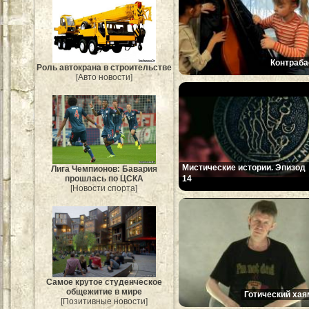
Контраба
Роль автокрана в строительстве
[Авто новости]
Мистические истории. Эпизод
Лига Чемпионов: Бавария
14
прошлась по ЦСКА
[Новости спорта]
Самое крутое студенческое
общежитие в мире
Готический хая
[Позитивные новости]