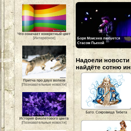
Что означает конкретный цвет
[Интересное]
Боря Моисеев любуется
Стасом Пьехой
Надоели новости 
найдёте сотню и
Притча про двух волков
[Познавательные новости]
Бато. Сокровища Тибета
История фиолетового цвета
[Познавательные новости]