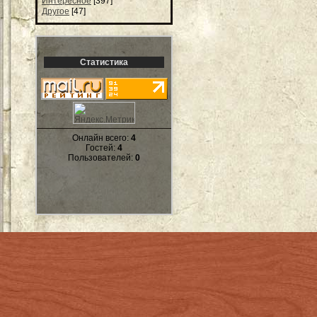
Интересное
[397]
Другое
[47]
Статистика
Онлайн всего:
4
Гостей:
4
Пользователей:
0