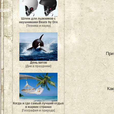
Шлем для лыжников с
наушниками Beats by Dre
[Техника и наука]
При
День китов
[Дни и праздники]
Как
Когда и где самый лучший отдых
в жарких странах
[География и природа]