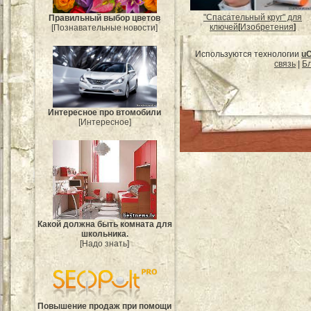
"Спасательный круг" для
Правильный выбор цветов
ключей
[
Изобретения
]
[Познавательные новости]
Используются технологии
u
связь
|
Бл
Интересное про втомобили
[Интересное]
Какой должна быть комната для
школьника.
[Надо знать]
Повышение продаж при помощи