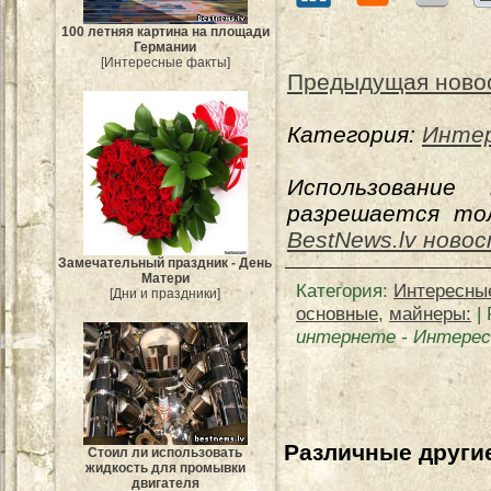
100 летняя картина на площади
Германии
[Интересные факты]
Предыдущая ново
Категория:
Интер
Использование
разрешается тол
BestNews.lv ново
Замечательный праздник - День
Матери
Категория
:
Интересны
[Дни и праздники]
основные
,
майнеры:
|
интернете
-
Интерес
Различные другие
Стоил ли использовать
жидкость для промывки
двигателя