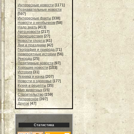
Интересные новости
[1171]
Познавательные новости
[597]
Интересные факты
[338]
Новости о необычном
[58]
Надо знать
[413]
Авто новости
[217]
Происшествия
[27]
Новости спорта
[41]
Дни и праздники
[42]
География и природа
[71]
Невероятные истории
[56]
Рекорды
[25]
Позитивные новости
[97]
Хорошие новости
[103]
История
[31]
Техника и наука
[207]
Новости о здоровье
[177]
Кухня и рецепты
[35]
Мир животных
[15]
Строительство
[159]
Интересное
[397]
Другое
[47]
Статистика