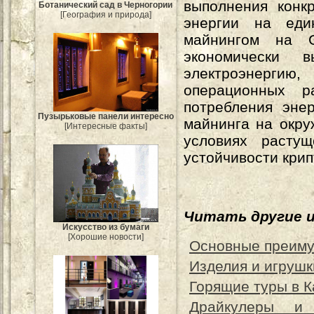
выполнения конк
Ботанический сад в Черногории
[География и природа]
энергии на еди
майнингом на 
экономически 
электроэнергию
операционных р
потребления эне
Пузырьковые панели интересно
майнинга на окру
[Интересные факты]
условиях растущ
устойчивости кри
Читать другие 
Искусство из бумаги
[Хорошие новости]
Основные преиму
Изделия и игрушк
Горящие туры в 
Драйкулеры и