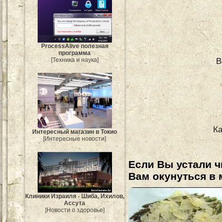
ProcessAlive полезная
программа
В
[Техника и наука]
Ка
Интересный магазин в Токио
[Интересные новости]
Если Вы устали ч
Вам окунуться в 
Клиники Израиля - Шиба, Ихилов,
Ассута
[Новости о здоровье]