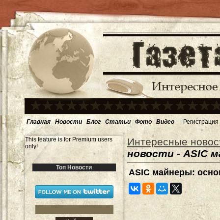
Главная
Новости
Блог
Статьи
Фото
Видео
|
Регистрация
This feature is for Premium users
Интересные новос
only!
новости - ASIC 
Топ Новости
ASIC майнеры: осн