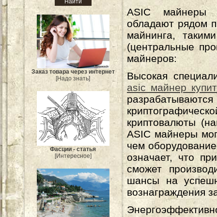
ASIC майнеры (Ap
обладают рядом п
майнинга, таким
(центральные про
майнеров:
Заказ товара через интернет
Высокая специал
[Надо знать]
asic майнер купи
разрабатывают
криптографическ
криптовалюты (на
ASIC майнеры мог
чем оборудование
Фасции - статья
означает, что пр
[Интересное]
сможет производ
шансы на успешн
вознаграждения за
Энергоэффективн