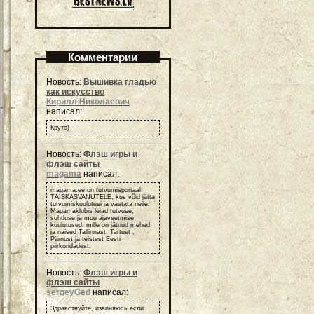
Комментарии
Новость:
Вышивка гладью
как искусство
Кирилл Николаевич
написал:
Круто)
Новость:
Флэш игры и
флэш сайты
magama
написал:
magama.ee on tutvumisportaal
TÄISKASVANUTELE, kus võid jätta
tutvumiskuulutusi ja vastata neile.
Magamaklubis leiad tutvuse,
suhtluse ja muu ajaveetmise
kuulutused, mille on jätnud mehed
ja naised Tallinnast, Tartust ,
Pärnust ja teistest Eesti
piirkondadest.
Новость:
Флэш игры и
флэш сайты
sergeyGed
написал:
Здравствуйте, извиняюсь если