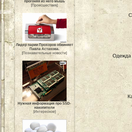
прогоняя из него мышь
[Происшествия]
С
Лидер парии Прохоров обвиняет
Павла Астахова.
[Познавательные новости]
Одежда 
К
Нужная информация про SSD-
накопители
[Интересное]