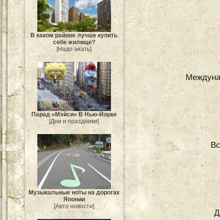
В каком районе лучше купить
себе жилище?
[Надо знать]
Междунар
Парад «Мэйси» В Нью-Йорке
[Дни и праздники]
Вс
Музыкальные ноты на дорогах
Японии
[Авто новости]
Д