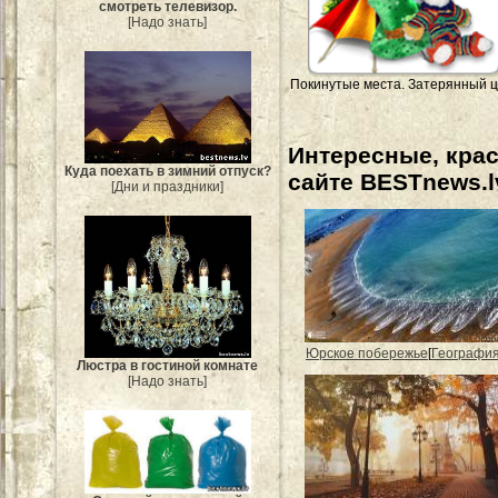
смотреть телевизор.
[Надо знать]
Покинутые места. Затерянный ц
Интересные, кра
Куда поехать в зимний отпуск?
сайте BESTnews.l
[Дни и праздники]
Юрское побережье
[
Географи
Люстра в гостиной комнате
[Надо знать]