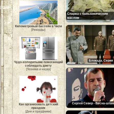
Спаржа с бальзамическим
маслом
Километровый бассейн в Чили
[Рекорды]
Блокада. Серия 
Чудо-холодильник помогающий
соблюдать диету
[Техника и наука]
Сергей Север - Весна-шпан
Как организовать детский
праздник
[Дни и праздники]