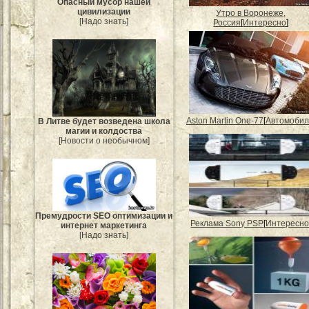
Опасный мусор нашей
цивилизации
Утро в Воронеже,
[Надо знать]
Россия
[
Интересно
]
Aston Martin One-77
[
Автомобил
В Литве будет возведена школа
магии и колдоства
[Новости о необычном]
Премудрости SEO оптимизации и
Реклама Sony PSP
[
Интересн
интернет маркетинга
[Надо знать]