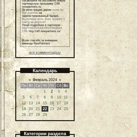
Посмотрите на обсолютно новую
партнерскую программу СРА
newpartners.ru
За регистрацию дарим
всем по
500 рублей
на
зарегистрированный баланс.
Выкупаем весь Ваш трафик с
сайта за дорого
!
Узнай подробнее в партнерке -
ПАРТНЕРСКАЯ ПРОГРАММА
СРА
http://aff.newpartners.ru/
Всем спасибо за внимание,
команда NewPartners
все комментарии
Календарь
«
Февраль 2024
»
Пн
Вт
Ср
Чт
Пт
Сб
Вс
1
2
3
4
5
6
7
8
9
10
11
12
13
14
15
16
17
18
19
20
21
22
23
24
25
26
27
28
29
Категории раздела