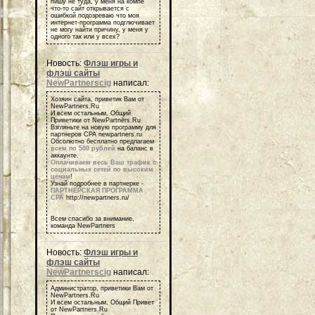
пишу не туда, у меня на компе
что-то сайт открывается с
ошибкой подозреваю что моя
интернет-программа подглючивает
не могу найти причину, у меня у
одного так или у всех?
Новость:
Флэш игры и
флэш сайты
NewPartnerscig
написал:
Хозяин сайта, приветик Вам от
NewPartners.Ru
И всем остальным, Общий
Приветики от NewPartners.Ru
Взгляньте на новую программу для
партнеров СРА newpartners.ru
Обсолютно бесплатно предлагаем
всем по 500 рублей
на баланс в
аккаунте.
Оплачиваем весь Ваш трафик с
социальных сетей по высоким
ценам
!
Узнай подробнее в партнерке -
ПАРТНЕРСКАЯ ПРОГРАММА
СРА
http://newpartners.ru/
Всем спасибо за внимание,
команда NewPartners
Новость:
Флэш игры и
флэш сайты
NewPartnerscig
написал:
Администратор, приветики Вам от
NewPartners.Ru
И всем остальным, Общий Привет
от NewPartners.Ru