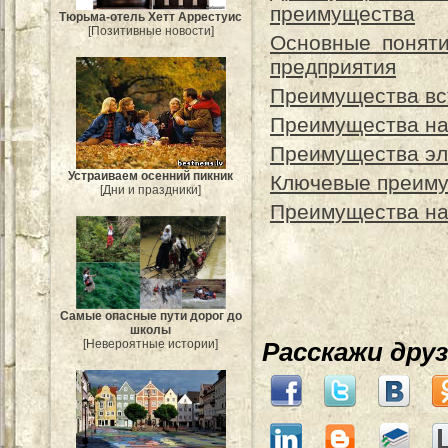
преимущества
Тюрьма-отель Хетт Аррестуис
[Позитивные новости]
Основные поняти
предприятия
Преимущества вс
Преимущества на
Преимущества эл
Устраиваем осенний пикник
Ключевые преиму
[Дни и праздники]
Преимущества на
Самые опасные пути дорог до
школы
[Невероятные истории]
Расскажи дру