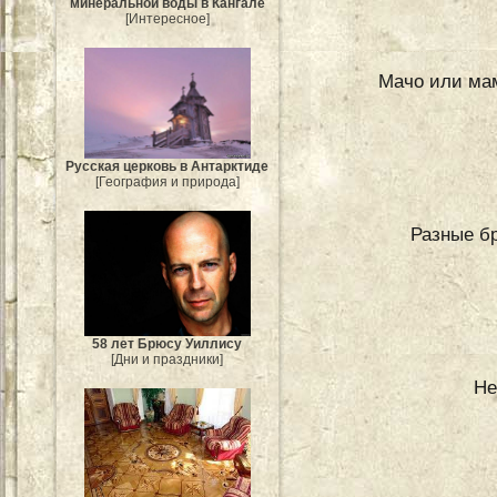
минеральной воды в Кангале
[Интересное]
Мачо или мам
Русская церковь в Антарктиде
[География и природа]
Разные б
58 лет Брюсу Уиллису
[Дни и праздники]
Не