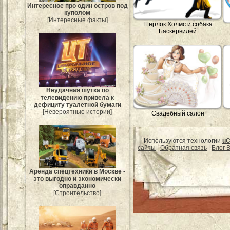
Интересное про один остров под
куполом
[Интересные факты]
Шерлок Холмс и собака
Баскервилей
Неудачная шутка по
телевидению привела к
дефициту туалетной бумаги
[Невероятные истории]
Свадебный салон
Используются технологии
uC
сайты
|
Обратная связь
|
Блог B
Аренда спецтехники в Москве -
это выгодно и экономически
оправданно
[Строительство]