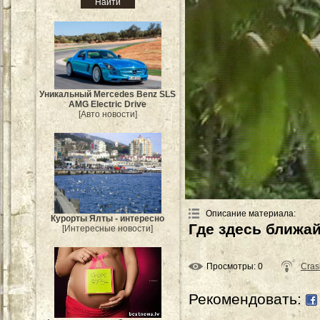
Уникальный Mercedes Benz SLS
AMG Electric Drive
[Авто новости]
Описание материала
:
Курорты Ялты - интересно
Где здесь ближа
[Интересные новости]
Просмотры
: 0
Cras
Рекомендовать: