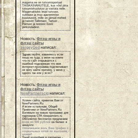
magama.ee on tutvumisportaal
TÄISKASVANUTELE, kus võid jätta
tutvumiskuulutusi ja vastata neile.
Magamaklubis leiad tutvuse,
suhtluse ja muu ajaveetmise
kuulutused, mille on jätnud mehed
ja naised Tallinnast, Tartust ,
Pärnust ja teistest Eesti
piirkondadest.
Новость:
Флэш игры и
флэш сайты
sergeyGed
написал:
Здравствуйте, извиняюсь если
пишу не туда, у меня на компе
что-то сайт открывается с
ошибкой подозреваю что моя
интернет-программа подглючивает
не могу найти причину, у меня у
одного так или у всех?
Новость:
Флэш игры и
флэш сайты
NewPartnerscig
написал:
Хозяин сайта, приветик Вам от
NewPartners.Ru
И всем остальным, Общий
Приветики от NewPartners.Ru
Взгляньте на новую программу для
партнеров СРА newpartners.ru
Обсолютно бесплатно предлагаем
всем по 500 рублей
на баланс в
аккаунте.
Оплачиваем весь Ваш трафик с
социальных сетей по высоким
ценам
!
Узнай подробнее в партнерке -