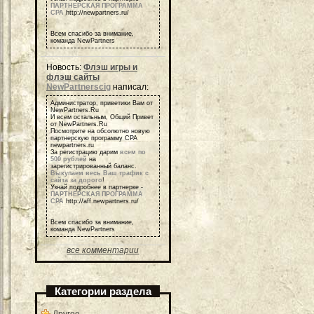
ПАРТНЕРСКАЯ ПРОГРАММА
СРА
http://newpartners.ru/
Всем спасибо за внимание,
команда NewPartners
Новость:
Флэш игры и
флэш сайты
NewPartnerscig
написал:
Администратор, приветики Вам от
NewPartners.Ru
И всем остальным, Общий Привет
от NewPartners.Ru
Посмотрите на обсолютно новую
партнерскую программу СРА
newpartners.ru
За регистрацию дарим
всем по
500 рублей
на
зарегистрированный баланс.
Выкупаем весь Ваш трафик с
сайта за дорого
!
Узнай подробнее в партнерке -
ПАРТНЕРСКАЯ ПРОГРАММА
СРА
http://aff.newpartners.ru/
Всем спасибо за внимание,
команда NewPartners
все комментарии
Категории раздела
Другое