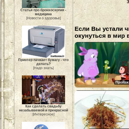
Статья про бронхоскопия -
медицина
[Новости о здоровье]
Если Вы устали ч
окунуться в мир 
Принтер пачкает бумагу - что
делать?
[Надо знать]
Пропаж
Как сделать свадьбу
незабываемой и прекрасной
[Интересное]