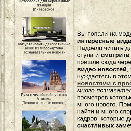
Фотосессия для беременных
женщин
[Интересное]
Вы попали на мо
интересные вид
Как установить декоративные
Надоело читать 
ниши из гипсокартона
[Познавательные новости]
стула и
смотрите
пришли сюда чере
видео новостей
,
нуждаетесь в это
новостями с про
много познавате
Рука в чилийской пустыне
посмотрев которы
Атакама
много нового. По
[Познавательные новости]
найти и много сп
кадров, которые 
счастливых зам