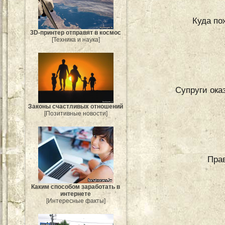
Куда по
3D-принтер отправят в космос
[Техника и наука]
Супруги ока
Законы счастливых отношений
[Позитивные новости]
Пра
Каким способом заработать в
интернете
[Интересные факты]