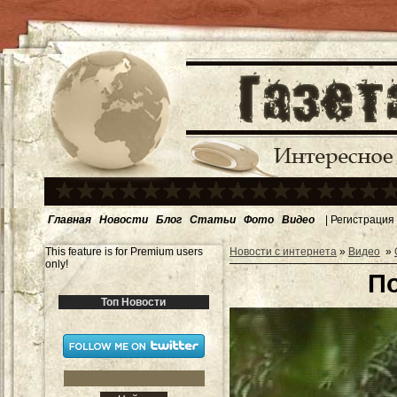
Главная
Новости
Блог
Статьи
Фото
Видео
|
Регистрация
This feature is for Premium users
Новости с интернета
»
Видео
»
only!
По
Топ Новости