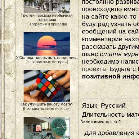
постоянно развива
происходило вмес
на сайте какие-то
Трулли - весьма необычная
гостиница
буду рад узнать о
[География и природа]
сообщений на сай
комментарии нахо
рассказать другим
шанс
стать журн
У Солнца теперь есть владелица
необходимо напи
[Невероятные истории]
проекта
. Будьте 
позитивной инф
Язык
: Русский
Как улучшить работу мозга?
[Познавательные новости]
Длительность мат
Всего комментариев
:
0
Для добавления 