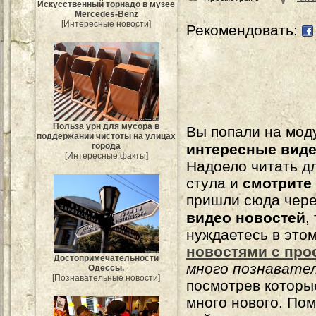
Искусственный торнадо в музее
Mercedes-Benz
[Интересные новости]
Рекомендовать:
Польза урн для мусора в
Вы попали на мо
поддержании чистоты на улицах
интересные вид
города
[Интересные факты]
Надоело читать 
стула и
смотрите
пришли сюда чере
видео новостей
,
нуждаетесь в это
новостями с про
Достопримечательности
много познавате
Одессы.
[Познавательные новости]
посмотрев которы
много нового. По