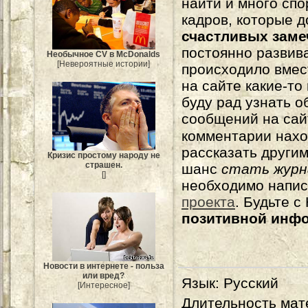
найти и много сп
кадров, которые 
счастливых зам
постоянно развива
Необычное CV в McDonalds
[Невероятные истории]
происходило вмес
на сайте какие-то
буду рад узнать о
сообщений на сай
комментарии нахо
рассказать другим
Кризис простому народу не
страшен.
шанс
стать журн
[]
необходимо напи
проекта
. Будьте 
позитивной инф
Новости в интернете - польза
или вред?
Язык
: Русский
[Интересное]
Длительность мат