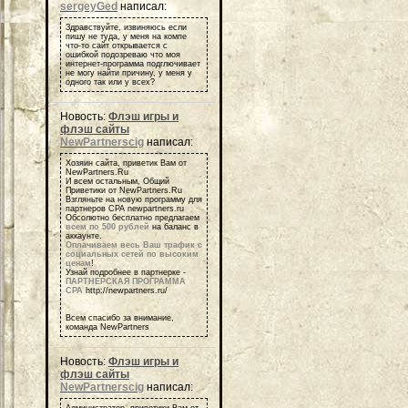
sergeyGed
написал:
Здравствуйте, извиняюсь если
пишу не туда, у меня на компе
что-то сайт открывается с
ошибкой подозреваю что моя
интернет-программа подглючивает
не могу найти причину, у меня у
одного так или у всех?
Новость:
Флэш игры и
флэш сайты
NewPartnerscig
написал:
Хозяин сайта, приветик Вам от
NewPartners.Ru
И всем остальным, Общий
Приветики от NewPartners.Ru
Взгляньте на новую программу для
партнеров СРА newpartners.ru
Обсолютно бесплатно предлагаем
всем по 500 рублей
на баланс в
аккаунте.
Оплачиваем весь Ваш трафик с
социальных сетей по высоким
ценам
!
Узнай подробнее в партнерке -
ПАРТНЕРСКАЯ ПРОГРАММА
СРА
http://newpartners.ru/
Всем спасибо за внимание,
команда NewPartners
Новость:
Флэш игры и
флэш сайты
NewPartnerscig
написал: