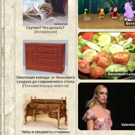
Вете
Скучно? Что делать?
[Интересное]
Весенний сала
Эволюция комода: от бельевого
сундука до современного стола
[Познавательные новости]
Valenti
Чипы в предметы старины