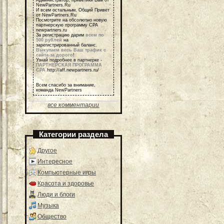
Администратор, приветики Вам от
NewPartners.Ru
И всем остальным, Общий Привет
от NewPartners.Ru
Посмотрите на обсолютно новую
партнерскую программу СРА
newpartners.ru
За регистрацию дарим
всем по
500 рублей
на
зарегистрированный баланс.
Выкупаем весь Ваш трафик с
сайта за дорого
!
Узнай подробнее в партнерке -
ПАРТНЕРСКАЯ ПРОГРАММА
СРА
http://aff.newpartners.ru/
Всем спасибо за внимание,
команда NewPartners
все комментарии
Категории раздела
Другое
Интересное
Компьютерные игры
Красота и здоровье
Люди и блоги
Музыка
Общество