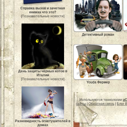
Справка вызов и зачетная
книжка что это?
[Познавательные новости]
Детективный роман
День защиты чёрных котов в
Италии
[Познавательные новости]
Youda Фермер
Используются технологии
uC
сайты
|
Обратная связь
|
Блог B
Разновидность огнетушителей в
домах