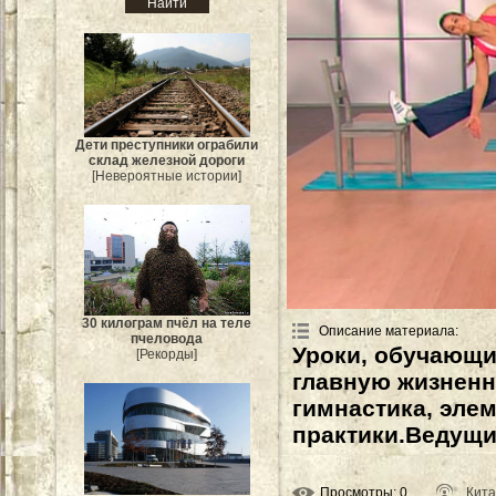
Дети преступники ограбили
склад железной дороги
[Невероятные истории]
30 килограм пчёл на теле
Описание материала
:
пчеловода
Уроки, обучающи
[Рекорды]
главную жизненн
гимнастика, эле
практики.Ведущи
Просмотры
: 0
Кита