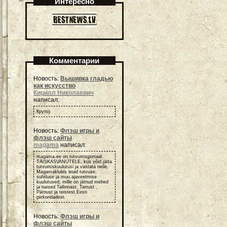
Интересно
Комментарии
Новость:
Вышивка гладью
как искусство
Кирилл Николаевич
написал:
Круто)
Новость:
Флэш игры и
флэш сайты
magama
написал:
magama.ee on tutvumisportaal
TÄISKASVANUTELE, kus võid jätta
tutvumiskuulutusi ja vastata neile.
Magamaklubis leiad tutvuse,
suhtluse ja muu ajaveetmise
kuulutused, mille on jätnud mehed
ja naised Tallinnast, Tartust ,
Pärnust ja teistest Eesti
piirkondadest.
Новость:
Флэш игры и
флэш сайты