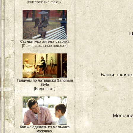
[Интересные факты]
Ш
Скульптура ангела-старика
[Познавательные новости]
Банки, склянк
Танцуем по латышски Gangnam
Style
[Надо знать]
Молочни
Как же сделать из мальчика
мужчину.