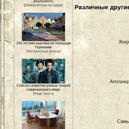
реальность
[Невероятные истории]
Различные другие
Жир
100 летняя картина на площади
Германии
[Интересные факты]
Апплика
Список секретов умных людей
современного мира
[Надо знать]
Самы