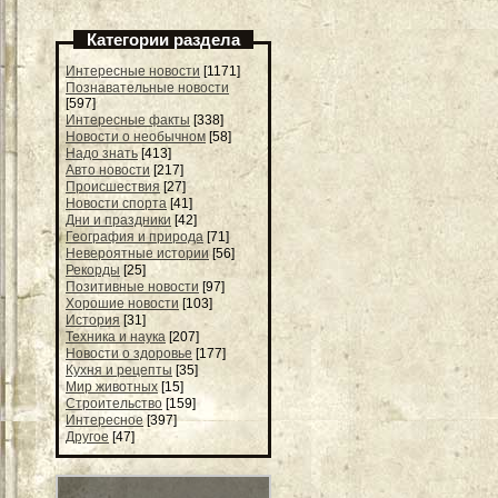
Категории раздела
Интересные новости
[1171]
Познавательные новости
[597]
Интересные факты
[338]
Новости о необычном
[58]
Надо знать
[413]
Авто новости
[217]
Происшествия
[27]
Новости спорта
[41]
Дни и праздники
[42]
География и природа
[71]
Невероятные истории
[56]
Рекорды
[25]
Позитивные новости
[97]
Хорошие новости
[103]
История
[31]
Техника и наука
[207]
Новости о здоровье
[177]
Кухня и рецепты
[35]
Мир животных
[15]
Строительство
[159]
Интересное
[397]
Другое
[47]