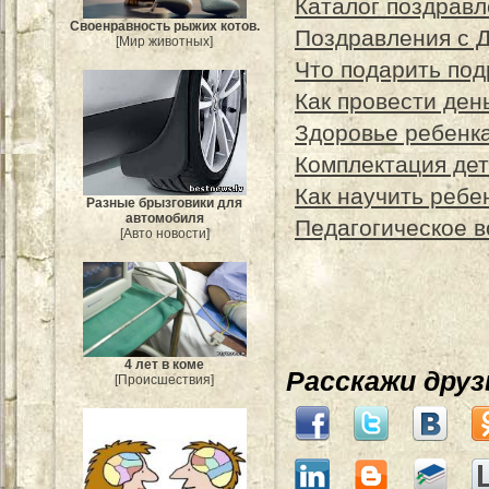
Каталог поздрав
Своенравность рыжих котов.
Поздравления с 
[Мир животных]
Что подарить под
Как провести ден
Здоровье ребенка
Комплектация дет
Как научить ребе
Разные брызговики для
автомобиля
Педагогическое в
[Авто новости]
4 лет в коме
Расскажи дру
[Происшествия]