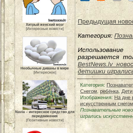
Предыдущая ново
Хитрый женский мозг
[Интересные новости]
Категория:
Позна
Использование
разрешается тол
BestNews.lv ново
Необычные диваны в мире
детишки игралис
[Интересное]
Категория
:
Познавате
Снегом
,
ребёнка
,
Дет
Изображения:
На дне 
искусственным снего
Познавательные ново
Navia – интересное средство для
игрались искусствен
передвижения
[Позитивные новости]