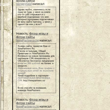
флэш сайты
sergeyGed
написал:
Здравствуйте, извиняюсь если
пишу не туда, у меня на компе
что-то сайт открывается с
ошибкой подозреваю что моя
интернет-программа подглючивает
не могу найти причину, у меня у
одного так или у всех?
Новость:
Флэш игры и
флэш сайты
NewPartnerscig
написал:
Хозяин сайта, приветик Вам от
NewPartners.Ru
И всем остальным, Общий
Приветики от NewPartners.Ru
Взгляньте на новую программу для
партнеров СРА newpartners.ru
Обсолютно бесплатно предлагаем
всем по 500 рублей
на баланс в
аккаунте.
Оплачиваем весь Ваш трафик с
социальных сетей по высоким
ценам
!
Узнай подробнее в партнерке -
ПАРТНЕРСКАЯ ПРОГРАММА
СРА
http://newpartners.ru/
Всем спасибо за внимание,
команда NewPartners
Новость:
Флэш игры и
флэш сайты
NewPartnerscig
написал: