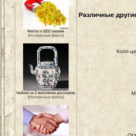
Различные другие
Факты о SEO знания
[Интересные факты]
Колл-це
М
Чайник за 2 миллиона долларов.
[Интересные факты]
От