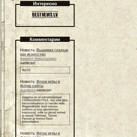
Интересно
Комментарии
Новость:
Вышивка гладью
как искусство
Кирилл Николаевич
написал:
Круто)
Новость:
Флэш игры и
флэш сайты
magama
написал:
magama.ee on tutvumisportaal
TÄISKASVANUTELE, kus võid jätta
tutvumiskuulutusi ja vastata neile.
Magamaklubis leiad tutvuse,
suhtluse ja muu ajaveetmise
kuulutused, mille on jätnud mehed
ja naised Tallinnast, Tartust ,
Pärnust ja teistest Eesti
piirkondadest.
Новость:
Флэш игры и