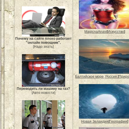
MagicnaAnavi
[
Искусство
]
Почему на сайте плохо работает
"онлайн помощник".
[Надо знать]
Балтийское море, Россия.
[
Прир
Переводить ли машину на газ?
[Авто новости]
Новая Зеландия
[
География
]