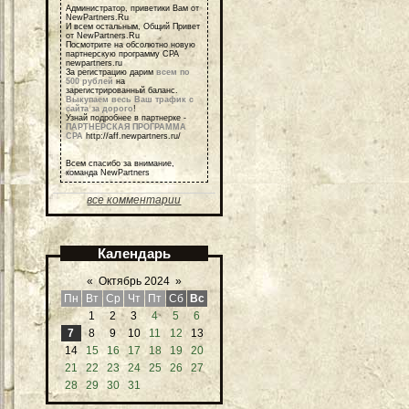
Администратор, приветики Вам от
NewPartners.Ru
И всем остальным, Общий Привет
от NewPartners.Ru
Посмотрите на обсолютно новую
партнерскую программу СРА
newpartners.ru
За регистрацию дарим
всем по
500 рублей
на
зарегистрированный баланс.
Выкупаем весь Ваш трафик с
сайта за дорого
!
Узнай подробнее в партнерке -
ПАРТНЕРСКАЯ ПРОГРАММА
СРА
http://aff.newpartners.ru/
Всем спасибо за внимание,
команда NewPartners
все комментарии
Календарь
«
Октябрь 2024
»
Пн
Вт
Ср
Чт
Пт
Сб
Вс
1
2
3
4
5
6
7
8
9
10
11
12
13
14
15
16
17
18
19
20
21
22
23
24
25
26
27
28
29
30
31