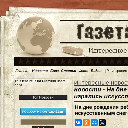
Главная
Новости
Блог
Статьи
Фото
Видео
|
Регистрация
This feature is for Premium users
Интересные новос
only!
новости - На дн
игрались искусс
Топ Новости
На дне рождения ре
искусственным сне