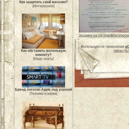
Как защитить свой магазин?
[Интересное]
Экзамен на пятёрку
[
Интересн
Используются технологии
u
связь
|
Бл
Как обставить маленькую
комнату?
[Надо знать]
Бренд логотип Apple под угрозой
[Техника и наука]