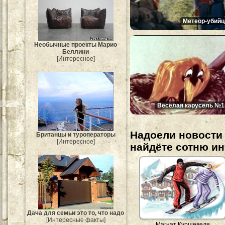
Метеор-убийц
Необычные проекты Марио
Беллини
[Интересное]
Весёлая карусель №1
Надоели новости 
Британцы и туроператоры
[Интересное]
найдёте сотню и
Дача для семьи это то, что надо
[Интересные факты]
Магнат Куршевеля