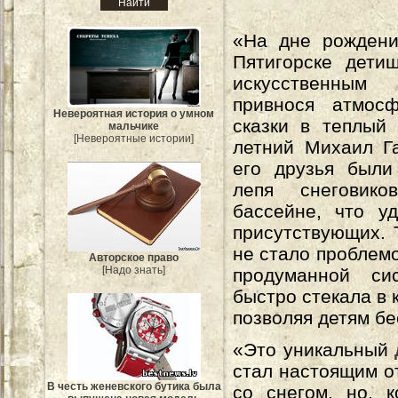
«На дне рождени
Пятигорске дети
искусственны
привнося атмос
Невероятная история о умном
сказки в теплый 
мальчике
[Невероятные истории]
летний Михаил Г
его друзья были
лепя снеговик
бассейне, что у
присутствующих. 
не стало проблемо
Авторское право
[Надо знать]
продуманной си
быстро стекала в 
позволяя детям бе
«Это уникальный
стал настоящим о
В честь женевского бутика была
со снегом, но, 