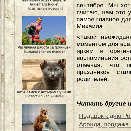
выпущена новая модель
сентябре. Мы хот
Audemars Piguet
[Позитивные новости]
считаю, нам это 
самое главное дл
Михаила.
«Такой неожидан
моментом для все
Различная работа за границей
ярким и оригин
[Познавательные новости]
воспоминания ост
отмечая, что п
праздников ста
родителей.
Кот-Бэтмен с четырьмя ушами
[Новости о необычном]
Читать другие 
Подарок к дню Р
Аренда, продажа 