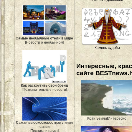
Самые необычные отели в мире
[Новости о необычном]
Камень судьбы
Интересные, кра
сайте BESTnews.l
Как раскрутить свой бренд
[Познавательные новости]
Край Земли
[
Интересно
]
Самая высокоскоростная линия
связи
[Техника и наука]