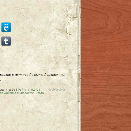
месте с активной ссылкой источника -
е
алант
,
себе
|
Рейтинг
:
0.0
/
0
|
жно найти в интернете
-
Надо