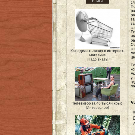
сл
П
ра
ра
з
за
се
Ее
н
р
С
со
Как сделать заказ в интернет-
ма
магазине
це
[Надо знать]
Е
ко
Ар
ув
вд
по
Ч
Телевизор за 40 тысяч крыс
[Интересное]