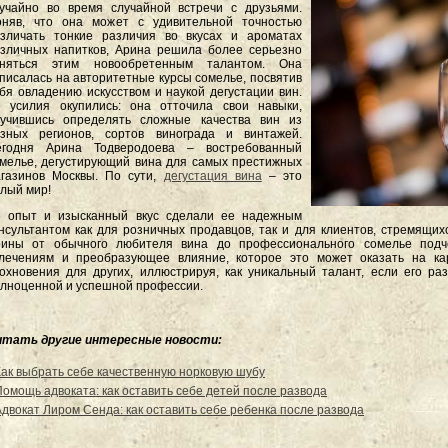
учайно во время случайной встречи с друзьями.
оняв, что она может с удивительной точностью
зличать тонкие различия во вкусах и ароматах
зличных напитков, Арина решила более серьезно
аняться этим новообретенным талантом. Она
писалась на авторитетные курсы сомелье, посвятив
бя овладению искусством и наукой дегустации вин.
 усилия окупились: она отточила свои навыки,
аучившись определять сложные качества вин из
азных регионов, сортов винограда и винтажей.
егодня Арина Тодверодоева – востребованный
мелье, дегустирующий вина для самых престижных
газинов Москвы. По сути,
дегустация вина
– это
лый мир!
е опыт и изысканный вкус сделали ее надежным
нсультантом как для розничных продавцов, так и для клиентов, стремящих
ины от обычного любителя вина до профессионального сомелье подче
лечениям и преобразующее влияние, которое это может оказать на кар
охновения для других, иллюстрируя, как уникальный талант, если его раз
лноценной и успешной профессии.
итать другие интересные новости:
Как выбрать себе качественную норковую шубу
Помощь адвоката: как оставить себе детей после развода
Адвокат Лиром Сенда: как оставить себе ребенка после развода