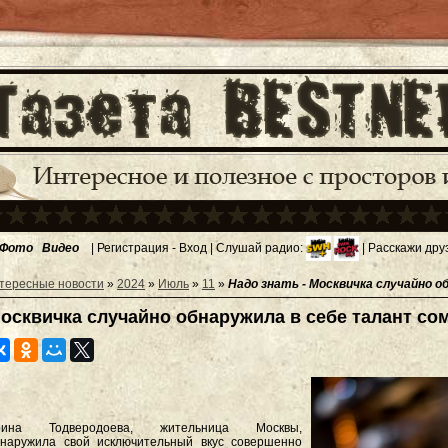
Фото
Видео
|
Регистрация
-
Вход
| Слушай радио:
| Расскажи дру
тересные новости
»
2024
»
Июль
»
11
»
Надо знать - Москвичка случайно 
осквичка случайно обнаружила в себе талант со
рина Тодверодоева, жительница Москвы,
наружила свой исключительный вкус совершенно