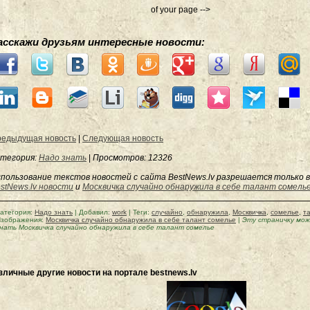
of your page -->
асскажи друзьям интересные новости:
едыдущая новость
|
Следующая новость
тегория:
Надо знать
|
Просмотров
: 12326
пользование текстов новостей с сайта BestNews.lv разрешается только в
stNews.lv новости
и
Москвичка случайно обнаружила в себе талант сомель
атегория
:
Надо знать
|
Добавил
:
work
|
Теги
:
случайно
,
обнаружила
,
Москвичка
,
сомелье
,
т
зображения:
Москвичка случайно обнаружила в себе талант сомелье
|
Эту страничку мо
нать Москвичка случайно обнаружила в себе талант сомелье
зличные другие новости на портале bestnews.lv