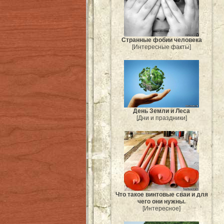
Странные фобии человека
[Интересные факты]
День Земли и Леса
[Дни и праздники]
Что такое винтовые сваи и для
чего они нужны.
[Интересное]