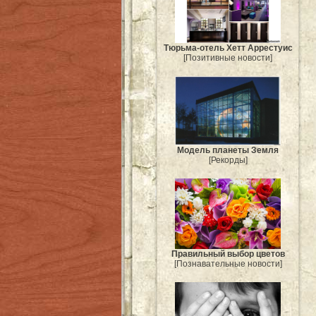
Тюрьма-отель Хетт Аррестуис
[Позитивные новости]
Модель планеты Земля
[Рекорды]
Правильный выбор цветов
[Познавательные новости]