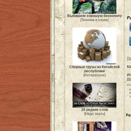
Выбираем хорошую бензопилу
Р
[Техника и наука]
Пр
Ка
Сборные грузы из Китайской
республики
Ис
[Интересное]
Be
К
И
з
20 редких слов
[Надо знать]
Ра