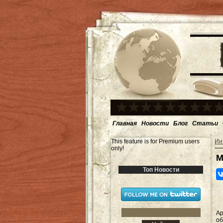
Главная
Новости
Блог
Статьи
This feature is for Premium users
Ин
only!
М
Топ Новости
А
об