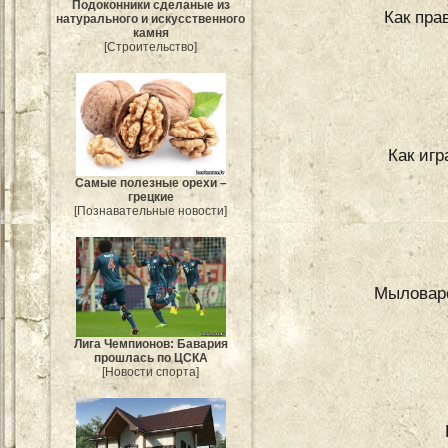
Подоконники сделаные из
Как пра
натурального и искусственного
камня
[Строительство]
Как игр
Самые полезные орехи –
грецкие
[Познавательные новости]
Мыловаре
Лига Чемпионов: Бавария
прошлась по ЦСКА
[Новости спорта]