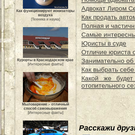
Адвокат Лиром Се
Как функционируют ионизаторы
воздуха
Как продать авто
[Техника и наука]
Полная и частичн
Самые интересны
Юристы в суде
Отличие юриста о
Занимательно об
Курорты в Краснодарском крае
[Интересные факты]
Как выбрать себе
Какой же будет
отопительного се
Мыловарение – отличный
способ самовыражения
[Интересные факты]
Расскажи дру