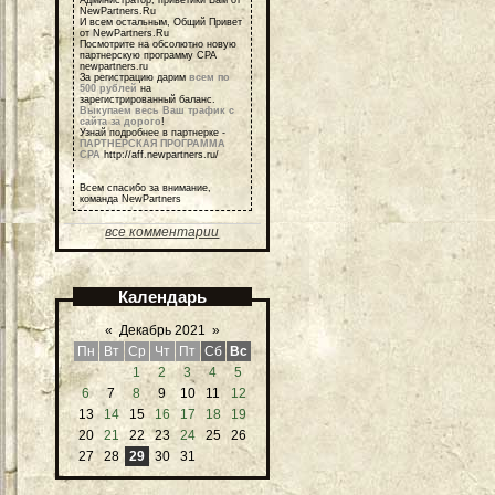
NewPartners.Ru
И всем остальным, Общий Привет
от NewPartners.Ru
Посмотрите на обсолютно новую
партнерскую программу СРА
newpartners.ru
За регистрацию дарим
всем по
500 рублей
на
зарегистрированный баланс.
Выкупаем весь Ваш трафик с
сайта за дорого
!
Узнай подробнее в партнерке -
ПАРТНЕРСКАЯ ПРОГРАММА
СРА
http://aff.newpartners.ru/
Всем спасибо за внимание,
команда NewPartners
все комментарии
Календарь
«
Декабрь 2021
»
Пн
Вт
Ср
Чт
Пт
Сб
Вс
1
2
3
4
5
6
7
8
9
10
11
12
13
14
15
16
17
18
19
20
21
22
23
24
25
26
27
28
29
30
31