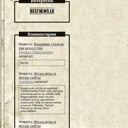
Интересно
Комментарии
Новость:
Вышивка гладью
как искусство
Кирилл Николаевич
написал:
Круто)
Новость:
Флэш игры и
флэш сайты
magama
написал:
magama.ee on tutvumisportaal
TÄISKASVANUTELE, kus võid jätta
tutvumiskuulutusi ja vastata neile.
Magamaklubis leiad tutvuse,
suhtluse ja muu ajaveetmise
kuulutused, mille on jätnud mehed
ja naised Tallinnast, Tartust ,
Pärnust ja teistest Eesti
piirkondadest.
Новость:
Флэш игры и
флэш сайты