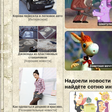
Корова пересела в легковое авто
[Интересное]
Шкатулк
Джоконда из пластиковых
стаканчиков
[Хорошие новости]
Заветная мечт
Надоели новости 
найдёте сотню и
Как одеваться дешево и красиво.
[Познавательные новости]