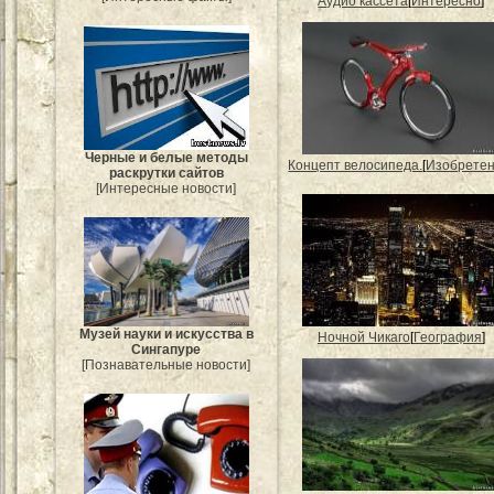
Аудио кассета
[
Интересно
]
Черные и белые методы
Концепт велосипеда.
[
Изобрете
раскрутки сайтов
[Интересные новости]
Музей науки и искусства в
Ночной Чикаго
[
География
]
Сингапуре
[Познавательные новости]