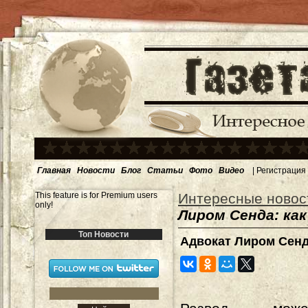
Главная
Новости
Блог
Статьи
Фото
Видео
|
Регистрация
This feature is for Premium users
Интересные новос
only!
Лиром Сенда: как
Топ Новости
Адвокат Лиром Сенда