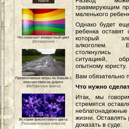
Развод мож
травмирующим пр
маленького ребенк
Однако будет ещ
ребенка оставят 
который злоу
Что означает конкретный цвет
[Интересное]
алкоголем.
столкнулись
ситуацией, об
опытному юристу.
Вам обязательно 
Превентивные меры по борьбе с
опасностями на дороге
Что нужно сдела
[Интересные факты]
Итак, мы говори
стремятся оставл
неблагонадежные 
жизни. Оставлять 
История фиолетового цвета
доказать в суде:
[Познавательные новости]