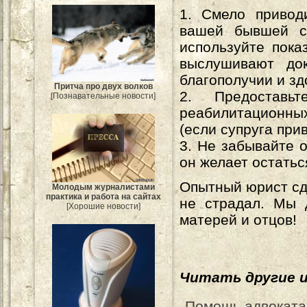
1. Смело привод
вашей бывшей су
используйте пока
выслушивают до
благополучии и зд
Притча про двух волков
2. Предостав
[Познавательные новости]
реабилитационных
(если супруга при
3. Не забывайте 
он желает остатьс
Опытный юрист сд
Молодым журналистами
практика и работа на сайтах
не страдал. Мы 
[Хорошие новости]
матерей и отцов!
Читать другие 
Помощь адвоката: