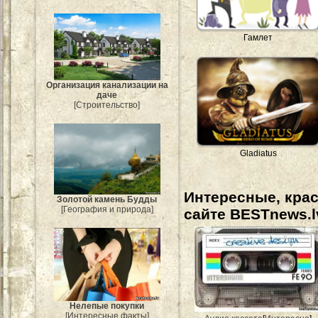
Гамлет
Организация канализации на
даче
[Строительство]
Gladiatus
Интересные, кра
Золотой камень Будды
[География и природа]
сайте BESTnews.l
Нелепые покупки
[Интересные факты]