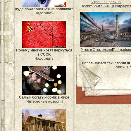
Утренняя долина,
Великобритания…
[
Географи
Куда пожаловаться на полицию?
[Надо знать]
Утро в Стокгольме
[
География
Почему многие хотят вернуться
в СССР.
[Надо знать]
Используются технологии
u
связь
|
Бл
Самый богатый бомж в мире
[Интересные новости]