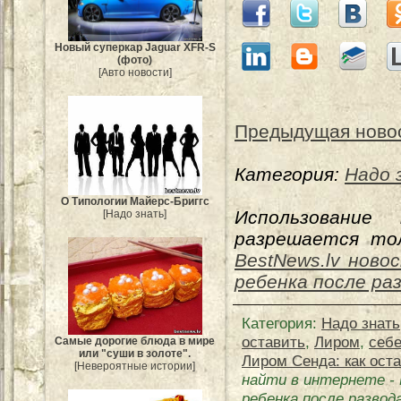
Новый суперкар Jaguar XFR-S
(фото)
[Авто новости]
Предыдущая ново
Категория:
Надо 
О Типологии Майерс-Бриггс
Использование
[Надо знать]
разрешается тол
BestNews.lv ново
ребенка после ра
Категория
:
Надо знать
оставить
,
Лиром
,
себ
Самые дорогие блюда в мире
или "суши в золоте".
Лиром Сенда: как ост
[Невероятные истории]
найти в интернете
-
ребенка после развод