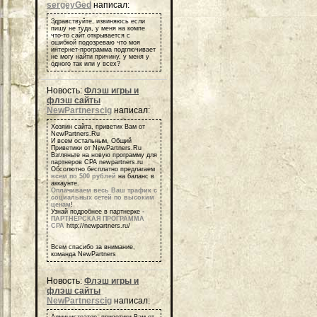
sergeyGed
написал:
Здравствуйте, извиняюсь если
пишу не туда, у меня на компе
что-то сайт открывается с
ошибкой подозреваю что моя
интернет-программа подглючивает
не могу найти причину, у меня у
одного так или у всех?
Новость:
Флэш игры и
флэш сайты
NewPartnerscig
написал:
Хозяин сайта, приветик Вам от
NewPartners.Ru
И всем остальным, Общий
Приветики от NewPartners.Ru
Взгляньте на новую программу для
партнеров СРА newpartners.ru
Обсолютно бесплатно предлагаем
всем по 500 рублей
на баланс в
аккаунте.
Оплачиваем весь Ваш трафик с
социальных сетей по высоким
ценам
!
Узнай подробнее в партнерке -
ПАРТНЕРСКАЯ ПРОГРАММА
СРА
http://newpartners.ru/
Всем спасибо за внимание,
команда NewPartners
Новость:
Флэш игры и
флэш сайты
NewPartnerscig
написал:
Администратор, приветики Вам от