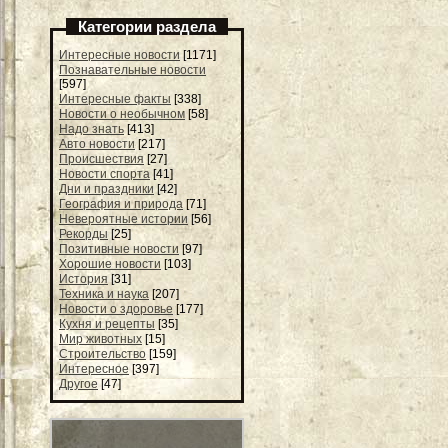
Категории раздела
Интересные новости
[1171]
Познавательные новости
[597]
Интересные факты
[338]
Новости о необычном
[58]
Надо знать
[413]
Авто новости
[217]
Происшествия
[27]
Новости спорта
[41]
Дни и праздники
[42]
География и природа
[71]
Невероятные истории
[56]
Рекорды
[25]
Позитивные новости
[97]
Хорошие новости
[103]
История
[31]
Техника и наука
[207]
Новости о здоровье
[177]
Кухня и рецепты
[35]
Мир животных
[15]
Строительство
[159]
Интересное
[397]
Другое
[47]