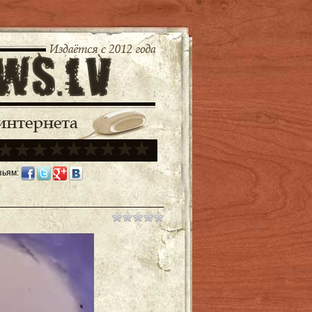
зьям: