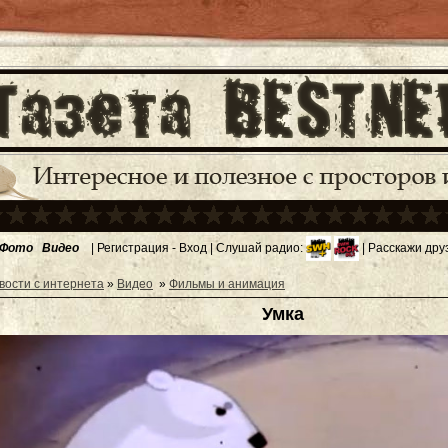
Фото
Видео
|
Регистрация
-
Вход
| Слушай радио:
| Расскажи дру
вости с интернета
»
Видео
»
Фильмы и анимация
Умка