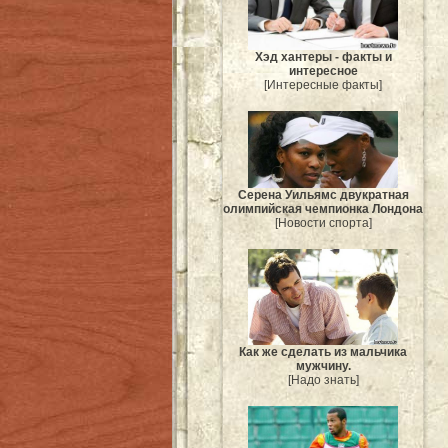
Хэд хантеры - факты и
интересное
[Интересные факты]
Серена Уильямс двукратная
олимпийская чемпионка Лондона
[Новости спорта]
Как же сделать из мальчика
мужчину.
[Надо знать]