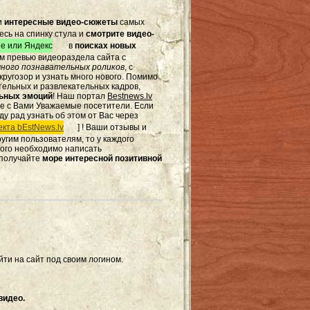
и
интересные видео-сюжеты
самых
есь на спинку стула и
смотрите видео-
e или Яндекс
в
поисках новых
том превью видеораздела сайта с
ного познавательных роликов
, с
ругозор и узнать много нового. Помимо
тельных и развлекательных кадров,
льных эмоций
! Наш портал
Bestnews.lv
те с Вами Уважаемые посетители. Если
ду рад узнать об этом от Вас через
кта bEstNews.lv
] ! Ваши отзывы и
другим пользователям, то у каждого
этого необходимо написать
 получайте
море интересной позитивной
ти на сайт под своим логином.
видео.