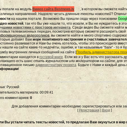
ы попали на модуль
Видео сайта Bestnews.lv
, в котором вы сможете найт
азличных направлений. Надоело читать длинные
тексты новостей
? Откиньт
овости
на нашем портале. Возможно Вы пришли сюда через поисковики
Googl
идео новостей
, так что Вы уже нашли то, что искали, и Вы не нуждаетесь в э
учшими новостями с просторов интернета
. Среди видео Вы сможете найти
м
оповых телевизионных передач, посмотрев которые сможете расширить свой к
нформационных видеороликов
, вы сможете найти и много спортивно содержа
оторые добавят Вам
море позитивного настроения и счастливых замечате
остоянно развивается и Нам бы очень хотелось, чтобы это происходило вмес
 нашли на сайте какие-то недочёты, ошибки, и так назыаемые "баги" - то я бу
лужбу внутренних личных сообщений на сайте [
Профиль администратора прое
омментарии находятся в
гостевой книге
. Если же и у Вас есть что рассказать 
елающего есть шанс
стать журналистом или модератором на сайте
, для 
отивационное письмо
администратору проекта
. Будьте с Нами и каждый день
нформации
!
зык
: Русский
лительность материала
: 00:09:41
его комментариев
:
0
Для добавления комментарии необходимо зарегистрироваться или зай
[
Регистрация
|
Вход
]
ли Вы устали читать тексты новостей, то предлагаю Вам окунуться в мир 