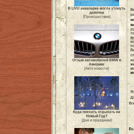
В LIVU аквапарке могла утонуть
В
девочка
р
[Происшествия]
н
в
л
т
и
к
п
Вы
с
к
Отзыв автомобилей BMW в
ж
Америке
м
[Авто новости]
и
Я
Д
Вс
Куда поехать отдыхать на
Новый Год?
[Дни и праздники]
Ес