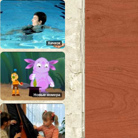
Хичкок
Новые номера