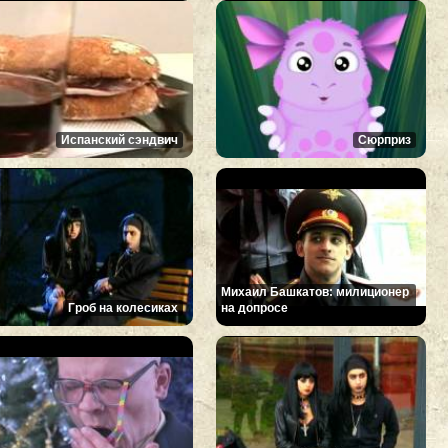
Испанский сэндвич
Сюрприз
Михаил Башкатов: милиционер
Гроб на колесиках
на допросе