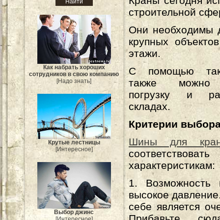
Краны сегодня ис
строительной сфе
Они необходимы 
крупных объекто
этажи.
Как набрать хороших
С помощью так
сотрудников в свою компанию
также можно 
[Надо знать]
погрузку и ра
складах.
Критерии выбор
Шины для кран
Крутые лестницы
[Интересное]
соответствоват
характеристикам:
1. Возможность 
высокое давление.
себе является оч
Выбор джинс
Прибавьте с
[Интересное]