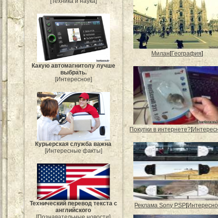
[Техника и наука]
Милан
[
География
]
Какую автомагнитолу лучше
выбрать.
[Интересное]
Покупки в интернете?
[
Интерес
Курьерская служба важна
[Интересные факты]
Технический перевод текста с
Реклама Sony PSP
[
Интересн
английского
[Познавательные новости]