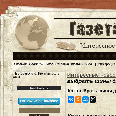
Главная
Новости
Блог
Статьи
Фото
Видео
|
Регистрация
This feature is for Premium users
Интересные новос
only!
выбрать шины д
Топ Новости
Как выбрать шины д