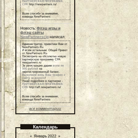
ПАРТНЕРСКАЯ ПРОГРАММА
СРА
http://newpartners.ru/
Всем спасибо за внимание,
команда NewPartners
Новость:
Флэш игры и
флэш сайты
NewPartnerscig
написал:
Администратор, приветики Вам от
NewPartners.Ru
И всем остальным, Общий Привет
от NewPartners.Ru
Посмотрите на обсолютно новую
партнерскую программу СРА
newpartners.ru
За регистрацию дарим
всем по
500 рублей
на
зарегистрированный баланс.
Выкупаем весь Ваш трафик с
сайта за дорого
!
Узнай подробнее в партнерке -
ПАРТНЕРСКАЯ ПРОГРАММА
СРА
http://aff.newpartners.ru/
Всем спасибо за внимание,
команда NewPartners
все комментарии
Календарь
«
Январь 2022
»