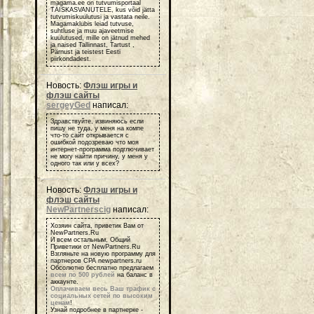
magama.ee on tutvumisportaal
TÄISKASVANUTELE, kus võid jätta
tutvumiskuulutusi ja vastata neile.
Magamaklubis leiad tutvuse,
suhtluse ja muu ajaveetmise
kuulutused, mille on jätnud mehed
ja naised Tallinnast, Tartust ,
Pärnust ja teistest Eesti
piirkondadest.
Новость:
Флэш игры и
флэш сайты
sergeyGed
написал:
Здравствуйте, извиняюсь если
пишу не туда, у меня на компе
что-то сайт открывается с
ошибкой подозреваю что моя
интернет-программа подглючивает
не могу найти причину, у меня у
одного так или у всех?
Новость:
Флэш игры и
флэш сайты
NewPartnerscig
написал:
Хозяин сайта, приветик Вам от
NewPartners.Ru
И всем остальным, Общий
Приветики от NewPartners.Ru
Взгляньте на новую программу для
партнеров СРА newpartners.ru
Обсолютно бесплатно предлагаем
всем по 500 рублей
на баланс в
аккаунте.
Оплачиваем весь Ваш трафик с
социальных сетей по высоким
ценам
!
Узнай подробнее в партнерке -