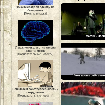
Физики создали одежду на
батарейках
[Техника и наука]
Мафик - Осен
Упражнения для стимуляции
работы мозга
[Познавательные новости]
Чем занять себя зимо
Повышаем работоспособность у
сотрудников
[Познавательные новости]