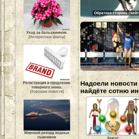
Обратная сторона скейт
Уход за бальзамином.
[Интересные факты]
Шес
Надоели новости 
Регистрация и продление
товарного знака.
найдёте сотню и
[Хорошие новости]
Мировой рекорд водных
лыжников
Хексус