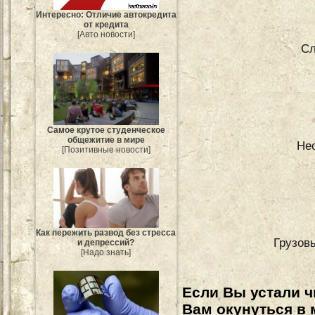
Интересно: Отличие автокредита
от кредита
[Авто новости]
Сл
Самое крутое студенческое
общежитие в мире
Не
[Позитивные новости]
Как пережить развод без стресса
Грузовы
и депрессий?
[Надо знать]
Если Вы устали ч
Вам окунуться в 