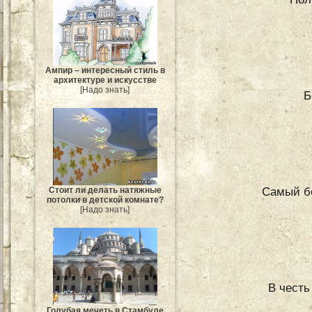
Ампир – интересный стиль в
архитектуре и искусстве
[Надо знать]
Б
Самый бо
Стоит ли делать натяжные
потолки в детской комнате?
[Надо знать]
В честь
Голубая мечеть в Стамбуле