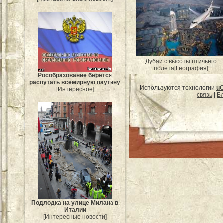
Дубаи с высоты птичьего
полёта
[
География
]
Рособразование берется
распутать всемирную паутину
Используются технологии
u
[Интересное]
связь
|
Бл
Подлодка на улице Милана в
Италии
[Интересные новости]