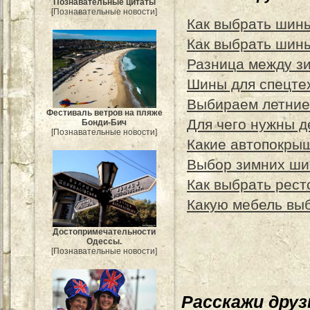
Познавательные цитаты
[Познавательные новости]
Как выбрать шины
Как выбрать шины
Разница между з
Шины для спецте
Выбираем летние
Фестиваль ветров на пляже
Для чего нужны 
Бонди-Бич
[Познавательные новости]
Какие автопокры
Выбор зимних ши
Как выбрать рест
Какую мебель выб
Достопримечательности
Одессы.
[Познавательные новости]
Расскажи дру