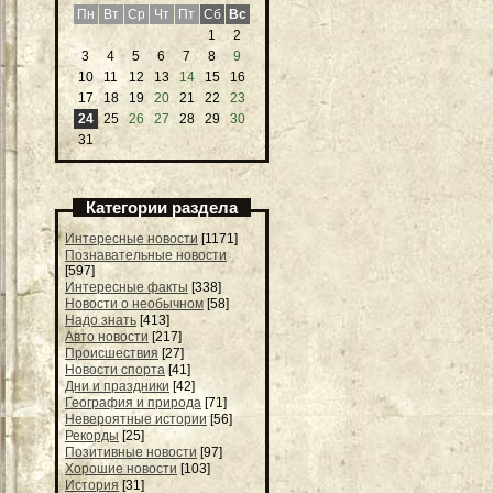
Пн
Вт
Ср
Чт
Пт
Сб
Вс
1
2
3
4
5
6
7
8
9
10
11
12
13
14
15
16
17
18
19
20
21
22
23
24
25
26
27
28
29
30
31
Категории раздела
Интересные новости
[1171]
Познавательные новости
[597]
Интересные факты
[338]
Новости о необычном
[58]
Надо знать
[413]
Авто новости
[217]
Происшествия
[27]
Новости спорта
[41]
Дни и праздники
[42]
География и природа
[71]
Невероятные истории
[56]
Рекорды
[25]
Позитивные новости
[97]
Хорошие новости
[103]
История
[31]