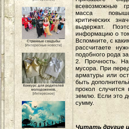
всевозможные г
масса повыш
критических зна
выдержат. Поэ
информацию о том
Вспомните, с каки
Странные свадьбы
[Интересные новости]
рассчитаете нуж
подобного рода за
2. Прочность. Н
мусора. При пере
арматуры или ост
быть дополнитель
Конкурс для родителей
прокол случится 
молодоженов.
[Интересное]
землю. Если это д
сумму.
Читать другие 