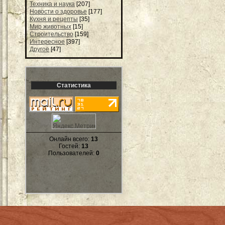
Техника и наука
[207]
Новости о здоровье
[177]
Кухня и рецепты
[35]
Мир животных
[15]
Строительство
[159]
Интересное
[397]
Другое
[47]
Статистика
Онлайн всего:
13
Гостей:
13
Пользователей:
0