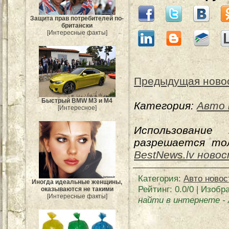
Защита прав потребителей по-
британски
[Интересные факты]
Предыдущая ново
Быстрый BMW M3 и M4
Категория:
Авто 
[Интересное]
Использование
разрешается тол
BestNews.lv ново
Категория
:
Авто новос
Иногда идеальные женщины,
Рейтинг
:
0.0
/
0
| Изобр
оказываются не такими
[Интересные факты]
найти в интернете
-