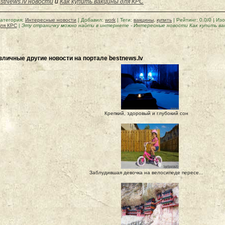
stNews.lv новости
и
Как купить вакцины для КРС
атегория
:
Интересные новости
|
Добавил
:
work
|
Теги
:
вакцины
,
купить
|
Рейтинг
:
0.0
/
0
| Из
ля КРС
|
Эту страничку можно найти в интернете
-
Интересные новости Как купить ва
зличные другие новости на портале bestnews.lv
Крепкий, здоровый и глубокий сон
Заблудившая девочка на велосипеде пересе...