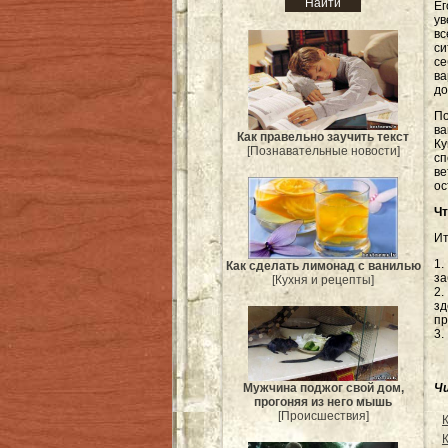
Е
ув
в
си
с
в
до
П
ва
Как правельно заучить текст
К
[Познавательные новости]
с
в
ос
Чт
Ит
1.
Как сделать лимонад с ванилью
за
[Кухня и рецепты]
2.
зд
пр
3.
Ч
Мужчина поджог свой дом,
прогоняя из него мышь
[Происшествия]