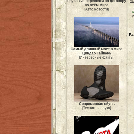
Be
Грузовые перевозки по договору
во всём мире
[Авто новости]
К
д
Ра
Самый длинный мост в мире
Циндао Гайвань
[Интересные факты]
Современная обувь
[Техника и наука]