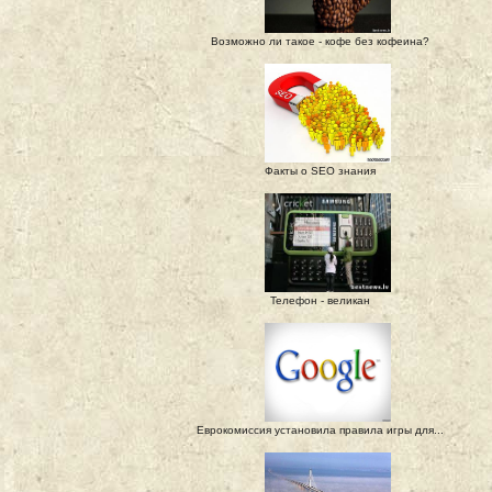
Возможно ли такое - кофе без кофеина?
Факты о SEO знания
Телефон - великан
Еврокомиссия установила правила игры для...