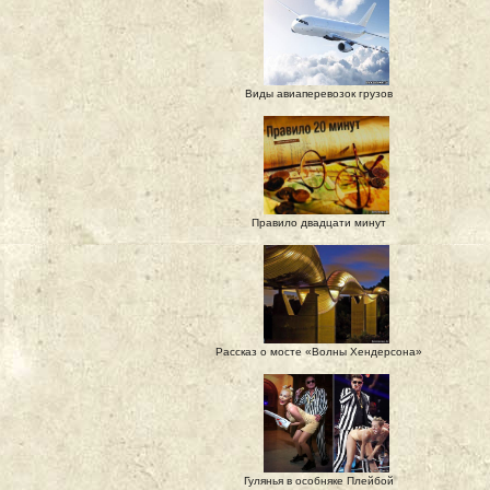
Виды авиаперевозок грузов
Правило двадцати минут
Рассказ о мосте «Волны Хендерсона»
Гулянья в особняке Плейбой