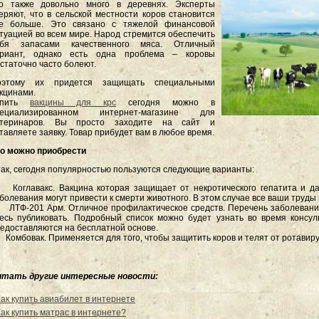
го также довольно много в деревнях. Эксперты
еряют, что в сельской местности коров становится
се больше. Это связано с тяжелой финансовой
туацией во всем мире. Народ стремится обеспечить
ебя запасами качественного мяса. Отличный
ариант, однако есть одна проблема – коровы
статочно часто болеют.
оэтому их придется защищать специальными
кцинами.
упить
вакцины для крс
сегодня можно в
пециализированном интернет-магазине для
етеринаров. Вы просто заходите на сайт и
тавляете заявку. Товар прибудет вам в любое время.
о можно приобрести
ак, сегодня популярностью пользуются следующие варианты:
 Коглавакс. Вакцина которая защищает от некротического гепатита и да
болевания могут привести к смерти животного. В этом случае все ваши труды 
 ЛТФ-201 Арм. Отличное профилактическое средств. Перечень заболеваний
есь публиковать. Подробный список можно будет узнать во время консул
едоставляются на бесплатной основе.
 Комбовак. Применяется для того, чтобы защитить коров и телят от ротавир
итать другие интересные новости:
Как купить авиабилет в интернете
Как купить матрас в интернете?