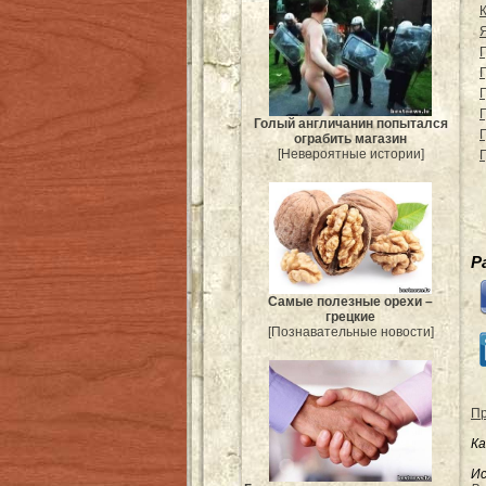
Г
Голый англичанин попытался
ограбить магазин
[Невероятные истории]
Р
Самые полезные орехи –
грецкие
[Познавательные новости]
Пр
Ка
Ис