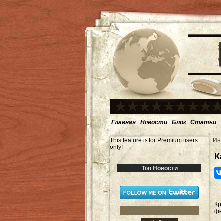
Главная
Новости
Блог
Статьи
This feature is for Premium users
Ин
only!
К
Топ Новости
Кр
фе