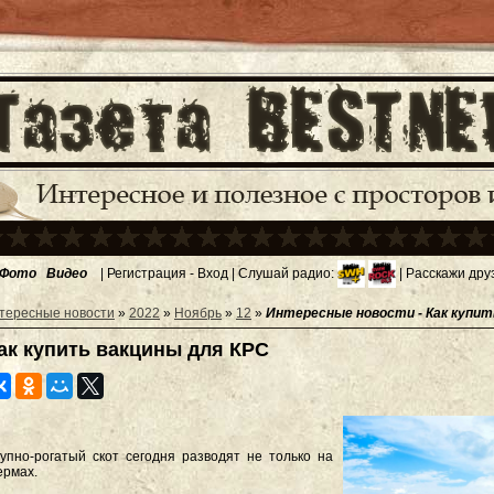
Фото
Видео
|
Регистрация
-
Вход
| Слушай радио:
| Расскажи дру
тересные новости
»
2022
»
Ноябрь
»
12
»
Интересные новости - Как купит
ак купить вакцины для КРС
упно-рогатый скот сегодня разводят не только на
рмах.