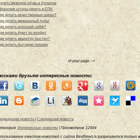
Купить мужскую обувь в Луганске
Японские шторы купить в СПб
Где купить качественные шины?
Где купить микшерный пульт
Где купить хороший сейф?
де купить букет из конфет
Где купить кваритру быстро?
Где купить бытовую технику
of your page -->
асскажи друзьям интересные новости:
едыдущая новость
|
Следующая новость
тегория:
Интересные новости
|
Просмотров
: 12684
пользование текстов новостей с сайта BestNews.lv разрешается только в